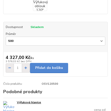
Dostupnost
Skladem
Průměr
4 327,00 Kč
/
ks
3 576,03 Kč
bez DPH
Přidat do košíku
Číslo produktu:
OSV120500
Podobné produkty
Výfuková hlavice
Skladem
cena od