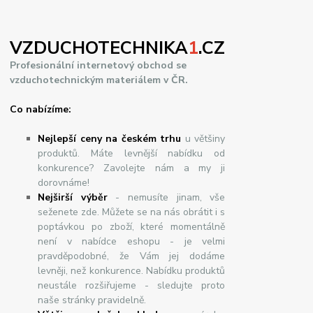
VZDUCHOTECHNIKA
1
.CZ
Profesionální internetový obchod se
vzduchotechnickým materiálem v ČR.
Co nabízíme:
Nejlepší ceny na českém trhu
u většiny
produktů. Máte levnější nabídku od
konkurence? Zavolejte nám a my ji
dorovnáme!
Nej
š
ir
ší
v
ý
b
ě
r
- nemusíte jinam, vše
seženete zde. Můžete se na nás obrátit i s
poptávkou po zboží, které momentálně
není v nabídce eshopu - je velmi
pravděpodobné, že Vám jej dodáme
levněji, než konkurence. Nabídku produktů
neustále rozšiřujeme - sledujte proto
naše stránky pravidelně.