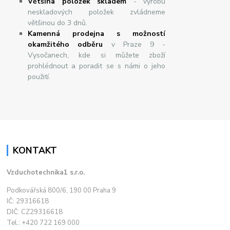
Většina položek skladem
- výrobu
neskladových položek zvládneme
většinou do 3 dnů.
Kamenná prodejna s možností
okamžitého odběru
v Praze 9 -
Vysočanech, kde si můžete zboží
prohlédnout a poradit se s námi o jeho
použití.
KONTAKT
Vzduchotechnika1 s.r.o.
Podkovářská 800/6, 190 00 Praha 9
IČ: 29316618
DIČ: CZ29316618
Tel.: +420 722 169 000