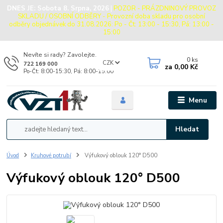
DNES JE:
Sobota 8. Srpna, 2026
|
POZOR - PRÁZDNINOVÝ PROVOZ
SKLADU / OSOBNÍ ODBĚRY - Provozní doba skladu pro osobní
odběry objednávek do 31.08.2026: Po - Čt: 13:00 - 15:30, Pá: 13:00 -
15:00
Nevíte si rady? Zavolejte.
0
ks
CZK
722 169 000
za
0,00 Kč
Po-Čt: 8:00-15:30, Pá: 8:00-15:00
Menu
Hledat
Úvod
Kruhové potrubí
Výfukový oblouk 120° D500
Výfukový oblouk 120° D500