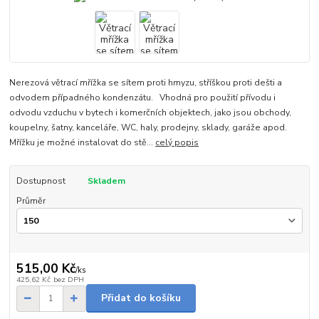
Nerezová větrací mřížka se sítem proti hmyzu, stříškou proti dešti a
odvodem případného kondenzátu. Vhodná pro použití přívodu i
odvodu vzduchu v bytech i komerčních objektech, jako jsou obchody,
koupelny, šatny, kanceláře, WC, haly, prodejny, sklady, garáže apod.
Mřížku je možné instalovat do stě...
celý popis
Dostupnost
Skladem
Průměr
515,00 Kč
/
ks
425,62 Kč
bez DPH
Přidat do košíku