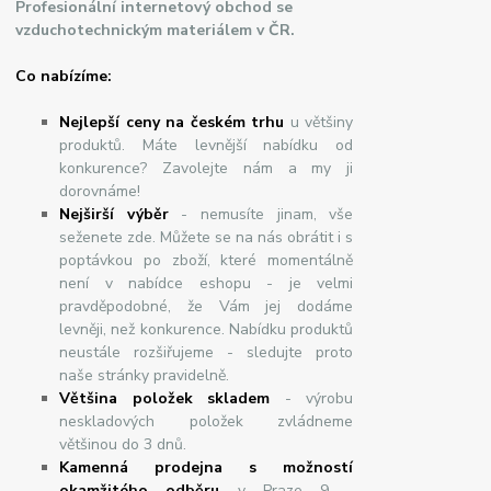
Profesionální internetový obchod se
vzduchotechnickým materiálem v ČR.
Co nabízíme:
Nejlepší ceny na českém trhu
u většiny
produktů. Máte levnější nabídku od
konkurence? Zavolejte nám a my ji
dorovnáme!
Nej
š
ir
ší
v
ý
b
ě
r
- nemusíte jinam, vše
seženete zde. Můžete se na nás obrátit i s
poptávkou po zboží, které momentálně
není v nabídce eshopu - je velmi
pravděpodobné, že Vám jej dodáme
levněji, než konkurence. Nabídku produktů
neustále rozšiřujeme - sledujte proto
naše stránky pravidelně.
Většina položek skladem
- výrobu
neskladových položek zvládneme
většinou do 3 dnů.
Kamenná prodejna s možností
okamžitého odběru
v Praze 9 -