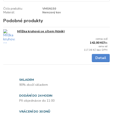
Číslo produktu:
VMSN150
Materiál:
Nerezový kov
Podobné produkty
Mřížka kruhová se sítem (hliník)
Skladem
cena od
142,00 Kč
/
ks
cena od
117,36 Kč
bez DPH
Detail
SKLADEM
90% zboží skladem
DODÁNÍ DO 24 HODIN
Při objednávce do 11:00
VRÁCENÍ DO 30 DNŮ