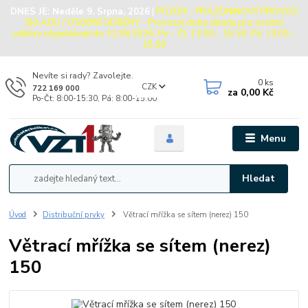
DNES JE:
Neděle 9. Srpna, 2026
|
POZOR - PRÁZDNINOVÝ PROVOZ
SKLADU / OSOBNÍ ODBĚRY - Provozní doba skladu pro osobní
odběry objednávek do 31.08.2026: Po - Čt: 13:00 - 15:30, Pá: 13:00 -
15:00
Nevíte si rady? Zavolejte.
0
ks
CZK
722 169 000
za
0,00 Kč
Po-Čt: 8:00-15:30, Pá: 8:00-15:00
Menu
Hledat
Úvod
Distribuční prvky
Větrací mřížka se sítem (nerez) 150
Větrací mřížka se sítem (nerez)
150