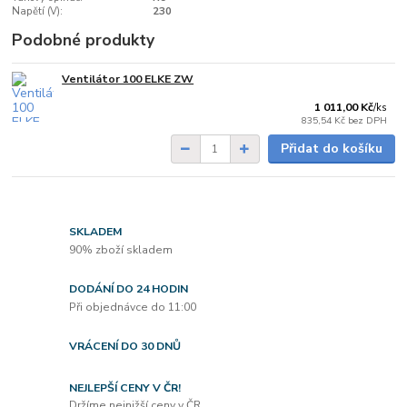
Napětí (V):
230
Podobné produkty
Ventilátor 100 ELKE ZW
do 2 dnů
1 011,00 Kč
/
ks
835,54 Kč
bez DPH
Přidat do košíku
SKLADEM
90% zboží skladem
DODÁNÍ DO 24 HODIN
Při objednávce do 11:00
VRÁCENÍ DO 30 DNŮ
NEJLEPŠÍ CENY V ČR!
Držíme nejnižší ceny v ČR