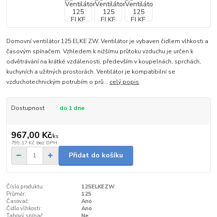
Domovní ventilátor 125 ELKE ZW. Ventilátor je vybaven čidlem vlhkosti a
časovým spínačem. Vzhledem k nižšímu průtoku vzduchu je určen k
odvětrávání na krátké vzdálenosti, především v koupelnách, sprchách,
kuchyních a užitných prostorách. Ventilátor je kompatibilní se
vzduchotechnickým potrubím o prů...
celý popis
Dostupnost
do 1 dne
967,00 Kč
/
ks
799,17 Kč
bez DPH
Přidat do košíku
Číslo produktu:
125ELKEZW
Průměr:
125
Časovač:
Ano
Čidlo vlhkosti:
Ano
Tahový spínač:
Ne