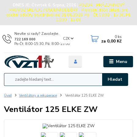
DNES JE:
Čtvrtek 6. Srpna, 2026
|
POZOR - PRÁZDNINOVÝ
PROVOZ SKLADU / OSOBNÍ ODBĚRY - Provozní doba skladu pro
osobní odběry objednávek do 31.08.2026: Po - Čt: 13:00 - 15:30, Pá:
13:00 - 15:00
Nevíte si rady? Zavolejte.
0
ks
CZK
722 169 000
za
0,00 Kč
Po-Čt: 8:00-15:30, Pá: 8:00-15:00
Menu
Hledat
Úvod
Ventilátory a rekuperace
Ventilátor 125 ELKE ZW
Ventilátor 125 ELKE ZW