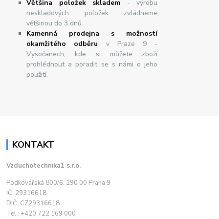
Většina položek skladem
- výrobu
neskladových položek zvládneme
většinou do 3 dnů.
Kamenná prodejna s možností
okamžitého odběru
v Praze 9 -
Vysočanech, kde si můžete zboží
prohlédnout a poradit se s námi o jeho
použití.
KONTAKT
Vzduchotechnika1 s.r.o.
Podkovářská 800/6, 190 00 Praha 9
IČ: 29316618
DIČ: CZ29316618
Tel.: +420 722 169 000