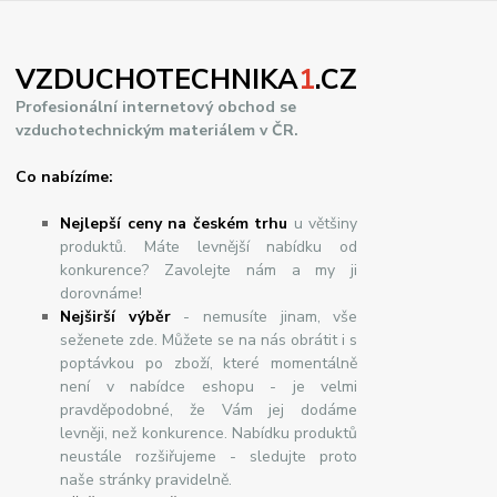
VZDUCHOTECHNIKA
1
.CZ
Profesionální internetový obchod se
vzduchotechnickým materiálem v ČR.
Co nabízíme:
Nejlepší ceny na českém trhu
u většiny
produktů. Máte levnější nabídku od
konkurence? Zavolejte nám a my ji
dorovnáme!
Nej
š
ir
ší
v
ý
b
ě
r
- nemusíte jinam, vše
seženete zde. Můžete se na nás obrátit i s
poptávkou po zboží, které momentálně
není v nabídce eshopu - je velmi
pravděpodobné, že Vám jej dodáme
levněji, než konkurence. Nabídku produktů
neustále rozšiřujeme - sledujte proto
naše stránky pravidelně.