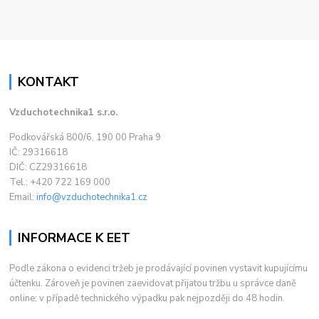
KONTAKT
Vzduchotechnika1 s.r.o.
Podkovářská 800/6, 190 00 Praha 9
IČ: 29316618
DIČ: CZ29316618
Tel.: +420 722 169 000
Email:
info@vzduchotechnika1.cz
INFORMACE K EET
Podle zákona o evidenci tržeb je prodávající povinen vystavit kupujícímu
účtenku. Zároveň je povinen zaevidovat přijatou tržbu u správce daně
online; v případě technického výpadku pak nejpozději do 48 hodin.