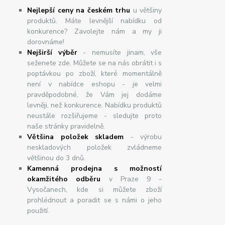
Nejlepší ceny na českém trhu
u většiny
produktů. Máte levnější nabídku od
konkurence? Zavolejte nám a my ji
dorovnáme!
Nej
š
ir
ší
v
ý
b
ě
r
- nemusíte jinam, vše
seženete zde. Můžete se na nás obrátit i s
poptávkou po zboží, které momentálně
není v nabídce eshopu - je velmi
pravděpodobné, že Vám jej dodáme
levněji, než konkurence. Nabídku produktů
neustále rozšiřujeme - sledujte proto
naše stránky pravidelně.
Většina položek skladem
- výrobu
neskladových položek zvládneme
většinou do 3 dnů.
Kamenná prodejna s možností
okamžitého odběru
v Praze 9 -
Vysočanech, kde si můžete zboží
prohlédnout a poradit se s námi o jeho
použití.