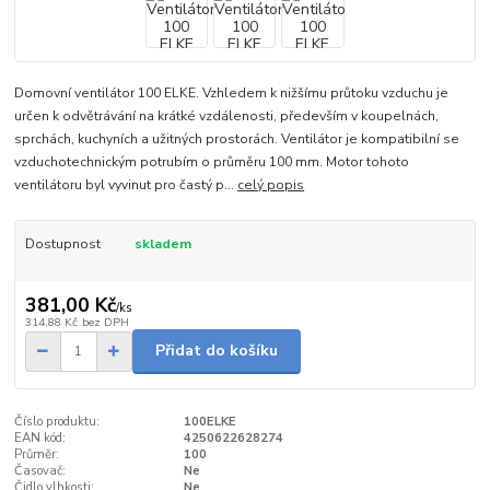
Domovní ventilátor 100 ELKE. Vzhledem k nižšímu průtoku vzduchu je
určen k odvětrávání na krátké vzdálenosti, především v koupelnách,
sprchách, kuchyních a užitných prostorách. Ventilátor je kompatibilní se
vzduchotechnickým potrubím o průměru 100 mm. Motor tohoto
ventilátoru byl vyvinut pro častý p...
celý popis
Dostupnost
skladem
381,00 Kč
/
ks
314,88 Kč
bez DPH
Přidat do košíku
Číslo produktu:
100ELKE
EAN kód:
4250622628274
Průměr:
100
Časovač:
Ne
Čidlo vlhkosti:
Ne