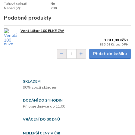
Tahový spínač:
Ne
Napětí (V):
230
Podobné produkty
Ventilátor 100 ELKE ZW
do 2 dnů
1 011,00 Kč
/
ks
835,54 Kč
bez DPH
Přidat do košíku
SKLADEM
90% zboží skladem
DODÁNÍ DO 24 HODIN
Při objednávce do 11:00
VRÁCENÍ DO 30 DNŮ
NEJLEPŠÍ CENY V ČR!