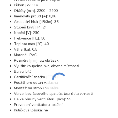
Příkon [W]: 14
Otáčky [min]: 2200 – 2400
Jmenovitý proud [A]: 0,06
Akustický hluk [dB/3m]: 35
Stupeň krytí [IP]: 24
Napětí [V]: 230
Frekvence [Hz]: 50
Teplota max [°C]: 40
Váha [kg]: 0,5
Materiál: PVC
Rozměry [mm]: viz obrázek
Využití: koupelna, wc, obytné místnosti
Barva: bílá
Certifikační značka [CE]: CE
Použití: pro odtah vzduchu
Montáž: na strop i na stěnu
Verze: bez časového spínače, bez čidla vlhkosti
Délka příruby ventilátoru [mm]: 55
Provedení ventilátoru: axiální
Kuličková ložiska: ne