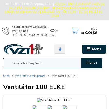
DNES JE:
Pátek 7. Srpna, 2026
|
POZOR - PRÁZDNINOVÝ PROVOZ
SKLADU / OSOBNÍ ODBĚRY - Provozní doba skladu pro osobní
odběry objednávek do 31.08.2026: Po - Čt: 13:00 - 15:30, Pá: 13:00 -
15:00
Nevíte si rady? Zavolejte.
0
ks
CZK
722 169 000
za
0,00 Kč
Po-Čt: 8:00-15:30, Pá: 8:00-15:00
Menu
Hledat
Úvod
Ventilátory a rekuperace
Ventilátor 100 ELKE
Ventilátor 100 ELKE