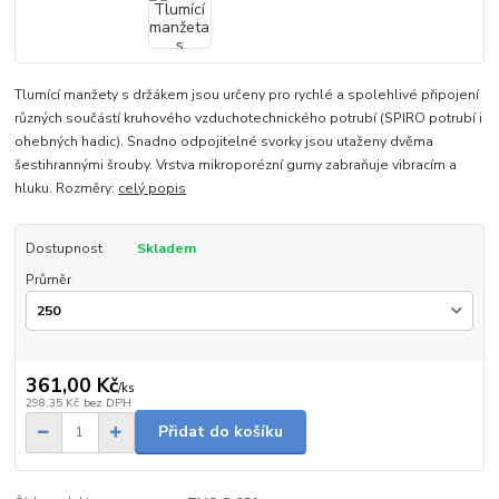
Tlumící manžety s držákem jsou určeny pro rychlé a spolehlivé připojení
různých součástí kruhového vzduchotechnického potrubí (SPIRO potrubí i
ohebných hadic). Snadno odpojitelné svorky jsou utaženy dvěma
šestihrannými šrouby. Vrstva mikroporézní gumy zabraňuje vibracím a
hluku. Rozměry:
celý popis
Dostupnost
Skladem
Průměr
361,00 Kč
/
ks
298,35 Kč
bez DPH
Přidat do košíku