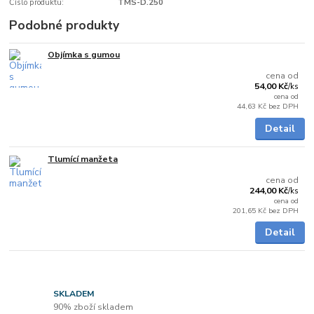
Číslo produktu:
TMS-D.250
Podobné produkty
Objímka s gumou
Skladem
cena od
54,00 Kč
/
ks
cena od
44,63 Kč
bez DPH
Detail
Tlumící manžeta
Skladem
cena od
244,00 Kč
/
ks
cena od
201,65 Kč
bez DPH
Detail
SKLADEM
90% zboží skladem