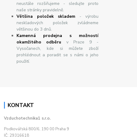
neustále rozšiřujeme - sledujte proto
naše stránky pravidelně.
Většina položek skladem
- výrobu
neskladových položek zvládneme
většinou do 3 dnů.
Kamenná prodejna s možností
okamžitého odběru
v Praze 9 -
Vysočanech, kde si můžete zboží
prohlédnout a poradit se s námi o jeho
použití.
KONTAKT
Vzduchotechnika1 s.r.o.
Podkovářská 800/6, 190 00 Praha 9
IČ: 29316618