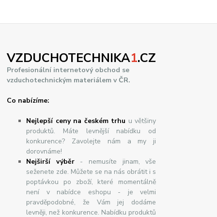
VZDUCHOTECHNIKA
1
.CZ
Profesionální internetový obchod se
vzduchotechnickým materiálem v ČR.
Co nabízíme:
Nejlepší ceny na českém trhu
u většiny
produktů. Máte levnější nabídku od
konkurence? Zavolejte nám a my ji
dorovnáme!
Nej
š
ir
ší
v
ý
b
ě
r
- nemusíte jinam, vše
seženete zde. Můžete se na nás obrátit i s
poptávkou po zboží, které momentálně
není v nabídce eshopu - je velmi
pravděpodobné, že Vám jej dodáme
levněji, než konkurence. Nabídku produktů