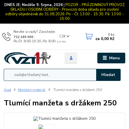
DNES JE:
Neděle 9. Srpna, 2026
|
POZOR - PRÁZDNINOVÝ PROVOZ
SKLADU / OSOBNÍ ODBĚRY - Provozní doba skladu pro osobní
odběry objednávek do 31.08.2026: Po - Čt: 13:00 - 15:30, Pá: 13:00 -
15:00
Nevíte si rady? Zavolejte.
0
ks
CZK
722 169 000
za
0,00 Kč
Po-Čt: 8:00-15:30, Pá: 8:00-15:00
Menu
Hledat
Úvod
Montážní materiál
Tlumící manžeta s držákem 250
Tlumící manžeta s držákem 250