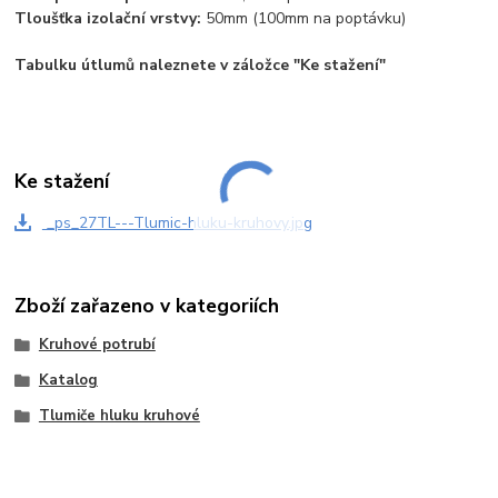
Tloušťka izolační vrstvy:
50mm (100mm na poptávku)
Tabulku útlumů naleznete v záložce "Ke stažení"
Ke stažení
_ps_27TL---Tlumic-hluku-kruhovy.jpg
Zboží zařazeno v kategoriích
Kruhové potrubí
Katalog
Tlumiče hluku kruhové