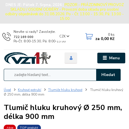
DNES JE:
Pátek 7. Srpna, 2026
|
POZOR - PRÁZDNINOVÝ PROVOZ
SKLADU / OSOBNÍ ODBĚRY - Provozní doba skladu pro osobní
odběry objednávek do 31.08.2026: Po - Čt: 13:00 - 15:30, Pá: 13:00 -
15:00
Nevíte si rady? Zavolejte.
0
ks
CZK
722 169 000
za
0,00 Kč
Po-Čt: 8:00-15:30, Pá: 8:00-15:00
Menu
Hledat
Úvod
Kruhové potrubí
Tlumiče hluku kruhové
Tlumič hluku kruhový
Ø 250 mm, délka 900 mm
Tlumič hluku kruhový Ø 250 mm,
délka 900 mm
Akce
TOP produkt