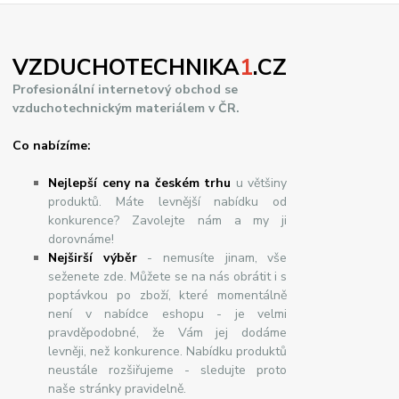
VZDUCHOTECHNIKA
1
.CZ
Profesionální internetový obchod se
vzduchotechnickým materiálem v ČR.
Co nabízíme:
Nejlepší ceny na českém trhu
u většiny
produktů. Máte levnější nabídku od
konkurence? Zavolejte nám a my ji
dorovnáme!
Nej
š
ir
ší
v
ý
b
ě
r
- nemusíte jinam, vše
seženete zde. Můžete se na nás obrátit i s
poptávkou po zboží, které momentálně
není v nabídce eshopu - je velmi
pravděpodobné, že Vám jej dodáme
levněji, než konkurence. Nabídku produktů
neustále rozšiřujeme - sledujte proto
naše stránky pravidelně.