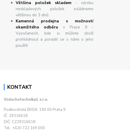
Většina položek skladem
- výrobu
neskladových položek zvládneme
většinou do 3 dnů.
Kamenná prodejna s možností
okamžitého odběru
v Praze 9 -
Vysočanech, kde si můžete zboží
prohlédnout a poradit se s námi o jeho
použití.
KONTAKT
Vzduchotechnika1 s.r.o.
Podkovářská 800/6, 190 00 Praha 9
IČ: 29316618
DIČ: CZ29316618
Tel.: +420 722 169 000