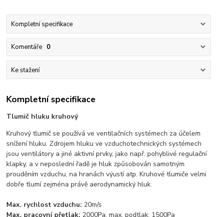
Kompletní specifikace
Komentáře
0
Ke stažení
Kompletní specifikace
Tlumič hluku kruhový
Kruhový tlumič se používá ve ventilačních systémech za účelem
snížení hluku. Zdrojem hluku ve vzduchotechnických systémech
jsou ventilátory a jiné aktivní prvky, jako např. pohyblivé regulační
klapky, a v neposlední řadě je hluk způsobován samotným
prouděním vzduchu, na hranách výustí atp. Kruhové tlumiče velmi
dobře tlumí zejména právě aerodynamický hluk.
Max. rychlost vzduchu:
20m/s
Max. pracovní přetlak:
2000Pa, max. podtlak: 1500Pa