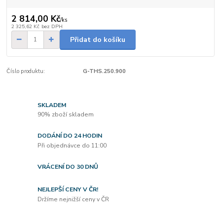
2 814,00 Kč
/
ks
2 325,62 Kč
bez DPH
Přidat do košíku
Číslo produktu:
G-THS.250.900
SKLADEM
90% zboží skladem
DODÁNÍ DO 24 HODIN
Při objednávce do 11:00
VRÁCENÍ DO 30 DNŮ
NEJLEPŠÍ CENY V ČR!
Držíme nejnižší ceny v ČR