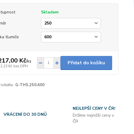
tupnost
Skladem
měr
ka tlumiče
217,00 Kč
/
ks
Přidat do košíku
32,23 Kč
bez DPH
roduktu:
G-THS.250.600
NEJLEPŠÍ CENY V ČR!
VRÁCENÍ DO 30 DNŮ
Držíme nejnižší ceny v
ČR