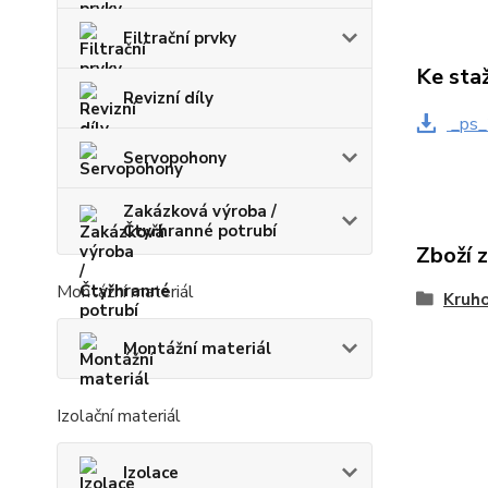
Filtrační prvky
Ke sta
Revizní díly
_ps_
Servopohony
Zakázková výroba /
Čtyřhranné potrubí
Zboží 
Montážní materiál
Kruho
Montážní materiál
Izolační materiál
Izolace