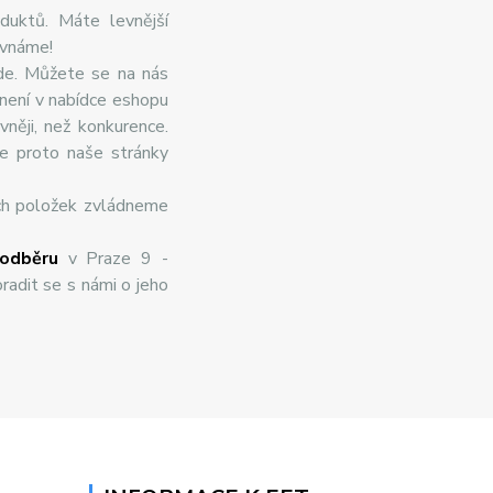
duktů. Máte levnější
ovnáme!
de. Můžete se na nás
 není v nabídce eshopu
něji, než konkurence.
te proto naše stránky
ch položek zvládneme
odběru
v Praze 9 -
radit se s námi o jeho