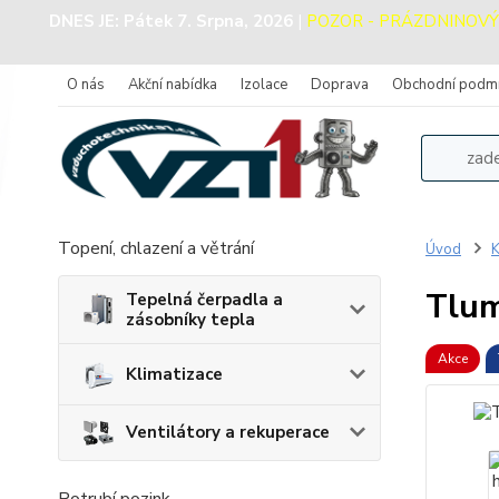
DNES JE:
Pátek 7. Srpna, 2026
|
POZOR - PRÁZDNINOVÝ PR
O nás
Akční nabídka
Izolace
Doprava
Obchodní podm
Topení, chlazení a větrání
Úvod
K
Tlum
Tepelná čerpadla a
zásobníky tepla
Akce
Klimatizace
Ventilátory a rekuperace