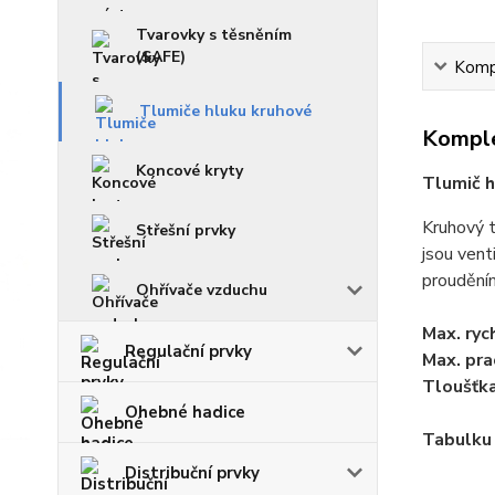
Tvarovky s těsněním
(SAFE)
Kompl
Tlumiče hluku kruhové
Komple
Koncové kryty
Tlumič h
Kruhový t
Střešní prvky
jsou vent
prouděním
Ohřívače vzduchu
Max. ryc
Regulační prvky
Max. pra
Tloušťka
Ohebné hadice
Tabulku 
Distribuční prvky