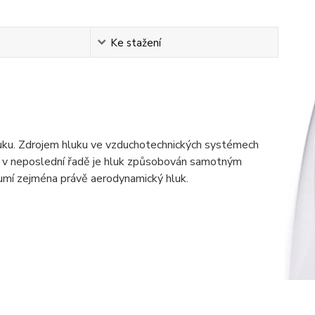
Ke stažení
luku. Zdrojem hluku ve vzduchotechnických systémech
ky, a v neposlední řadě je hluk způsobován samotným
lumí zejména právě aerodynamický hluk.