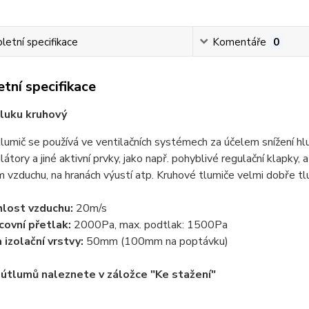
etní specifikace
Komentáře
0
tní specifikace
luku kruhový
lumič se používá ve ventilačních systémech za účelem snížení h
ilátory a jiné aktivní prvky, jako např. pohyblivé regulační klap
 vzduchu, na hranách výustí atp. Kruhové tlumiče velmi dobře t
hlost vzduchu:
20m/s
covní přetlak:
2000Pa, max. podtlak: 1500Pa
 izolační vrstvy:
50mm (100mm na poptávku)
útlumů naleznete v záložce "Ke stažení"