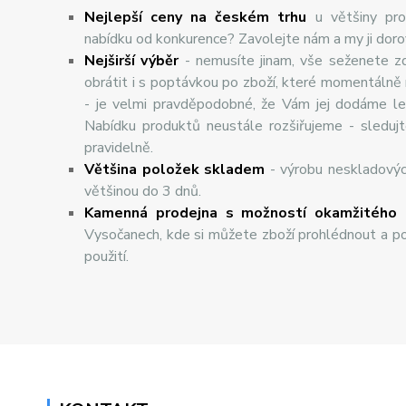
Nejlepší ceny na českém trhu
u většiny pro
nabídku od konkurence? Zavolejte nám a my ji dor
Nej
š
ir
ší
v
ý
b
ě
r
- nemusíte jinam, vše seženete z
obrátit i s poptávkou po zboží, které momentálně
- je velmi pravděpodobné, že Vám jej dodáme lev
Nabídku produktů neustále rozšiřujeme - sleduj
pravidelně.
Většina položek skladem
- výrobu neskladový
většinou do 3 dnů.
Kamenná prodejna s možností okamžitého 
Vysočanech, kde si můžete zboží prohlédnout a po
použití.