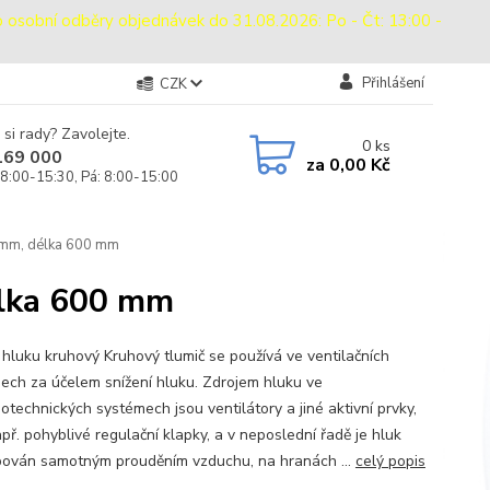
bní odběry objednávek do 31.08.2026: Po - Čt: 13:00 -
Přihlášení
CZK
 si rady? Zavolejte.
0
ks
169 000
za
0,00 Kč
 8:00-15:30, Pá: 8:00-15:00
 mm, délka 600 mm
élka 600 mm
 hluku kruhový Kruhový tlumič se používá ve ventilačních
ech za účelem snížení hluku. Zdrojem hluku ve
otechnických systémech jsou ventilátory a jiné aktivní prvky,
př. pohyblivé regulační klapky, a v neposlední řadě je hluk
ován samotným prouděním vzduchu, na hranách ...
celý popis