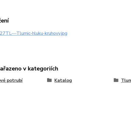
žení
27TL---Tlumic-hluku-kruhovy.jpg
zařazeno v kategoriích
vé potrubí
Katalog
Tlum