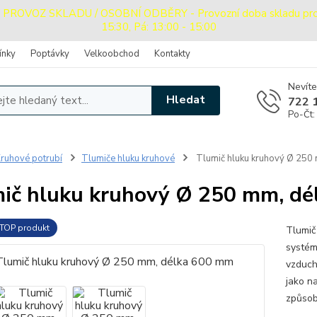
OVOZ SKLADU / OSOBNÍ ODBĚRY - Provozní doba skladu pro oso
15:30, Pá: 13:00 - 15:00
ínky
Poptávky
Velkoobchod
Kontakty
Nevíte
Hledat
722 
Po-Čt:
ruhové potrubí
Tlumiče hluku kruhové
Tlumič hluku kruhový Ø 250
ič hluku kruhový Ø 250 mm, d
TOP produkt
Tlumič
systém
vzduch
jako na
způsob