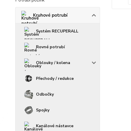
Potrubí pozink
Kruhové potrubí
Systém RECUPERALL
Rovné potrubí
Oblouky / kolena
Přechody / redukce
Odbočky
Spojky
Kanálové nástavce