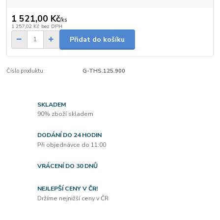
1 521,00 Kč
/
ks
1 257,02 Kč
bez DPH
Přidat do košíku
Číslo produktu:
G-THS.125.900
SKLADEM
90% zboží skladem
DODÁNÍ DO 24 HODIN
Při objednávce do 11:00
VRÁCENÍ DO 30 DNŮ
NEJLEPŠÍ CENY V ČR!
Držíme nejnižší ceny v ČR