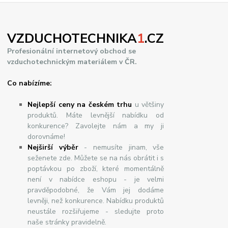
VZDUCHOTECHNIKA
1
.CZ
Profesionální internetový obchod se
vzduchotechnickým materiálem v ČR.
Co nabízíme:
Nejlepší ceny na českém trhu
u většiny
produktů. Máte levnější nabídku od
konkurence? Zavolejte nám a my ji
dorovnáme!
Nej
š
ir
ší
v
ý
b
ě
r
- nemusíte jinam, vše
seženete zde. Můžete se na nás obrátit i s
poptávkou po zboží, které momentálně
není v nabídce eshopu - je velmi
pravděpodobné, že Vám jej dodáme
levněji, než konkurence. Nabídku produktů
neustále rozšiřujeme - sledujte proto
naše stránky pravidelně.