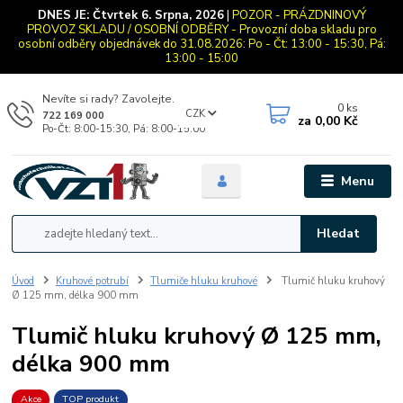
DNES JE:
Čtvrtek 6. Srpna, 2026
|
POZOR - PRÁZDNINOVÝ
PROVOZ SKLADU / OSOBNÍ ODBĚRY - Provozní doba skladu pro
osobní odběry objednávek do 31.08.2026: Po - Čt: 13:00 - 15:30, Pá:
13:00 - 15:00
Nevíte si rady? Zavolejte.
0
ks
CZK
722 169 000
za
0,00 Kč
Po-Čt: 8:00-15:30, Pá: 8:00-15:00
Menu
Hledat
Úvod
Kruhové potrubí
Tlumiče hluku kruhové
Tlumič hluku kruhový
Ø 125 mm, délka 900 mm
Tlumič hluku kruhový Ø 125 mm,
délka 900 mm
Akce
TOP produkt