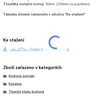
Tloušťka izolační vrstvy:
50mm (100mm na poptávku)
Tabulku útlumů naleznete v záložce "Ke stažení"
Ke stažení
_ps_27TL---Tlumic-hluku-kruhovy.jpg
Zboží zařazeno v kategoriích
Kruhové potrubí
Katalog
Tlumiče hluku kruhové