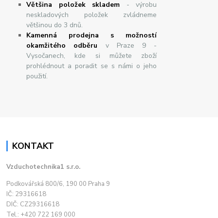
Většina položek skladem
- výrobu
neskladových položek zvládneme
většinou do 3 dnů.
Kamenná prodejna s možností
okamžitého odběru
v Praze 9 -
Vysočanech, kde si můžete zboží
prohlédnout a poradit se s námi o jeho
použití.
KONTAKT
Vzduchotechnika1 s.r.o.
Podkovářská 800/6, 190 00 Praha 9
IČ: 29316618
DIČ: CZ29316618
Tel.: +420 722 169 000