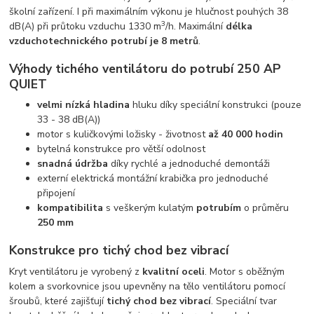
školní zařízení. I při maximálním výkonu je hlučnost pouhých 38
3
dB(A) při průtoku vzduchu 1330 m
/h. Maximální
délka
vzduchotechnického potrubí je 8 metrů
.
Výhody tichého ventilátoru do potrubí 250 AP
QUIET
velmi nízká hladina
hluku díky speciální konstrukci (pouze
33 - 38 dB(A))
motor s kuličkovými ložisky - životnost
až 40 000 hodin
bytelná konstrukce pro větší odolnost
snadná údržba
díky rychlé a jednoduché demontáži
externí elektrická montážní krabička pro jednoduché
připojení
kompatibilita
s veškerým kulatým
potrubím
o průměru
250 mm
Konstrukce pro tichý chod bez vibrací
Kryt ventilátoru je vyrobený z
kvalitní oceli
. Motor s oběžným
kolem a svorkovnice jsou upevněny na tělo ventilátoru pomocí
šroubů, které zajišťují
tichý chod bez vibrací
. Speciální tvar