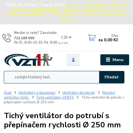
DNES JE:
Pátek 7. Srpna, 2026
|
POZOR - PRÁZDNINOVÝ PROVOZ
SKLADU / OSOBNÍ ODBĚRY - Provozní doba skladu pro osobní
odběry objednávek do 31.08.2026: Po - Čt: 13:00 - 15:30, Pá: 13:00 -
15:00
Nevíte si rady? Zavolejte.
0
ks
CZK
722 169 000
za
0,00 Kč
Po-Čt: 8:00-15:30, Pá: 8:00-15:00
Menu
Hledat
Úvod
Ventilátory a rekuperace
Ventilátory do potrubí
Potrubní
ventilátory tiché
Tiché ventilátory VENTS
Tichý ventilátor do potrubí s
přepínačem rychlosti Ø 250 mm
Tichý ventilátor do potrubí s
přepínačem rychlosti Ø 250 mm