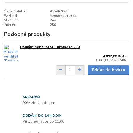
Číslo produktu:
PV-AP.250
EAN kód:
4250622610811
Materiál:
Kov
Průměr:
250
Podobné produkty
Radiální ventilátor Turbine M 250
do 1 dne
4 092,00 Kč
/
ks
3 381,82 Kč
bez DPH
Přidat do košíku
SKLADEM
90% zboží skladem
DODÁNÍ DO 24 HODIN
Při objednávce do 11:00