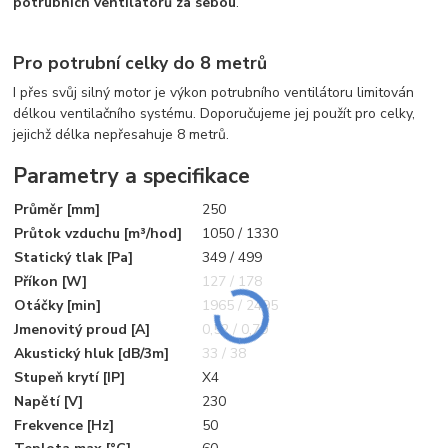
potrubních ventilátorů za sebou
.
Pro potrubní celky do 8 metrů
I přes svůj silný motor je výkon potrubního ventilátoru limitován
délkou ventilačního systému. Doporučujeme jej použít pro celky,
jejichž délka nepřesahuje 8 metrů.
Parametry a specifikace
Průměr [mm]
250
Průtok vzduchu [m³/hod]
1050 / 1330
Statický tlak [Pa]
349 / 499
Příkon [W]
127 / 178
Otáčky [min]
1965 / 2495
Jmenovitý proud [A]
0,52 / 0,79
Akustický hluk [dB/3m]
33 / 38
Stupeň krytí [IP]
X4
Napětí [V]
230
Frekvence [Hz]
50