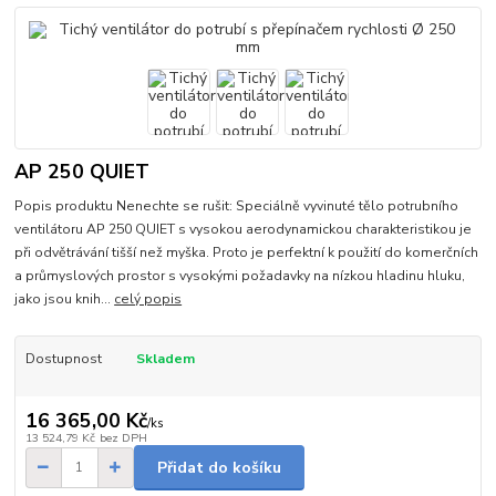
AP 250 QUIET
Popis produktu Nenechte se rušit: Speciálně vyvinuté tělo potrubního
ventilátoru AP 250 QUIET s vysokou aerodynamickou charakteristikou je
při odvětrávání tišší než myška. Proto je perfektní k použití do komerčních
a průmyslových prostor s vysokými požadavky na nízkou hladinu hluku,
jako jsou knih...
celý popis
Dostupnost
Skladem
16 365,00 Kč
/
ks
13 524,79 Kč
bez DPH
Přidat do košíku