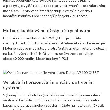
lopatek oběžného kola zvyšuje rychlost proudu vzduchu
a
poskytuje vyšší tlak
a
kapacitu
, ve srovnání se
standardním
modelem.
Tento ventilátor disponuje externí elektrickou
montážní krabičkou pro snadnější připojení k el. rozvodu.
Motor s kuličkovými ložisky a 2 rychlostmi
U potrubního ventilátoru AP 250 QUIET je použitý
dvourychlostní motor s nízkou spotřebou elektrické energie
.
Motor je vybavený pojistkou proti přehřátí a rotor motoru je uložen
na kuličkových ložiskách. Díky tomu se životnost pohybuje
okolo
40 000 hodin
. Motor má
krytí IPX4
.
Vertikální i horizontální montáž v potrubním
systému
Výkonný motor s kuličkovými ložisky vám umožňuje namontovat
ventilátor kamkoliv do potrubí. Potřebujete-li zvýšit tlak, nebo
kapacitu přepravovaného vzduchu, můžete nainstalovat
několik