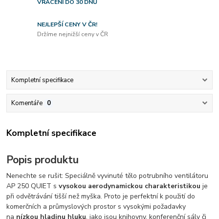
VRÁCENÍ DO 30 DNŮ
NEJLEPŠÍ CENY V ČR!
Držíme nejnižší ceny v ČR
Kompletní specifikace
Komentáře
0
Kompletní specifikace
Popis produktu
Nenechte se rušit: Speciálně vyvinuté tělo potrubního ventilátoru
AP 250 QUIET s
vysokou aerodynamickou charakteristikou
je
při odvětrávání tišší než myška. Proto je perfektní k použití do
komerčních a průmyslových prostor s vysokými požadavky
na
nízkou hladinu hluku
, jako jsou knihovny, konferenční sály či