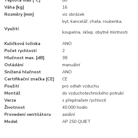
Teplota max [°C]
60
Váha [kg]
16
Rozměry [mm]
viz obrázek
byt, kancelář, chata, roubenka,
Využití
koupelna, sklep, obytné místnosti
Kuličková ložiska
ANO
Počet rychlostí
2
Hlučnost max. [dB]
38
Ovládání
manuální
Snížená hlučnost
ANO
Certifikační značka [CE]
CE
Použití
pro odtah vzduchu
Montáž
do vzduchotechnického potrubí
Verze
s přepínačem rychlostí
Životnost
40.000 hodin
Provedení ventilátoru
axiální
Model
AP 250 QUIET