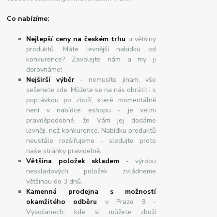
Co nabízíme:
Nejlepší ceny na českém trhu
u většiny
produktů. Máte levnější nabídku od
konkurence? Zavolejte nám a my ji
dorovnáme!
Nej
š
ir
ší
v
ý
b
ě
r
- nemusíte jinam, vše
seženete zde. Můžete se na nás obrátit i s
poptávkou po zboží, které momentálně
není v nabídce eshopu - je velmi
pravděpodobné, že Vám jej dodáme
levněji, než konkurence. Nabídku produktů
neustále rozšiřujeme - sledujte proto
naše stránky pravidelně.
Většina položek skladem
- výrobu
neskladových položek zvládneme
většinou do 3 dnů.
Kamenná prodejna s možností
okamžitého odběru
v Praze 9 -
Vysočanech, kde si můžete zboží