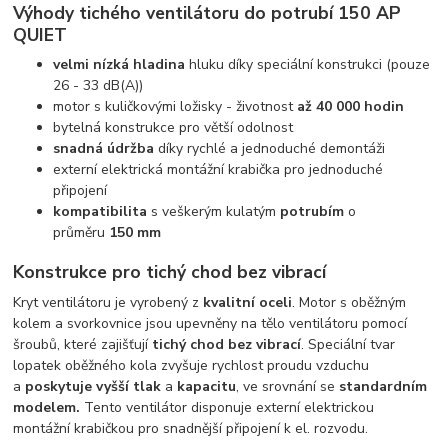
Výhody tichého ventilátoru do potrubí 150 AP
QUIET
velmi nízká hladina
hluku díky speciální konstrukci (pouze
26 - 33 dB(A))
motor s kuličkovými ložisky - životnost
až 40 000 hodin
bytelná konstrukce pro větší odolnost
snadná údržba
díky rychlé a jednoduché demontáži
externí elektrická montážní krabička pro jednoduché
připojení
kompatibilita
s veškerým kulatým
potrubím
o
průměru
150 mm
Konstrukce pro tichý chod bez vibrací
Kryt ventilátoru je vyrobený z
kvalitní oceli
. Motor s oběžným
kolem a svorkovnice jsou upevněny na tělo ventilátoru pomocí
šroubů, které zajišťují
tichý chod bez vibrací
. Speciální tvar
lopatek oběžného kola zvyšuje rychlost proudu vzduchu
a
poskytuje vyšší tlak
a
kapacitu
, ve srovnání se
standardním
modelem.
Tento ventilátor disponuje externí elektrickou
montážní krabičkou pro snadnější připojení k el. rozvodu.