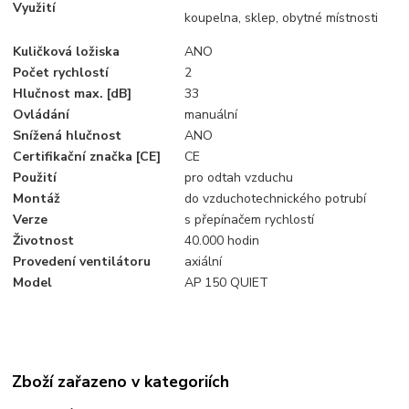
Využití
koupelna, sklep, obytné místnosti
Kuličková ložiska
ANO
Počet rychlostí
2
Hlučnost max. [dB]
33
Ovládání
manuální
Snížená hlučnost
ANO
Certifikační značka [CE]
CE
Použití
pro odtah vzduchu
Montáž
do vzduchotechnického potrubí
Verze
s přepínačem rychlostí
Životnost
40.000 hodin
Provedení ventilátoru
axiální
Model
AP 150 QUIET
Zboží zařazeno v kategoriích