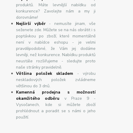
produktů. Máte levnější nabídku od
konkurence? Zavolejte nám a my ji
dorovnáme!
Nej
š
ir
ší
v
ý
b
ě
r
- nemusíte jinam, vše
seženete zde. Můžete se na nás obrátit i s
poptávkou po zboží, které momentálně
není v nabídce eshopu - je velmi
pravděpodobné, že Vám jej dodáme
levněji, než konkurence. Nabídku produktů
neustále rozšiřujeme - sledujte proto
naše stránky pravidelně.
Většina položek skladem
- výrobu
neskladových položek zvládneme
většinou do 3 dnů.
Kamenná prodejna s možností
okamžitého odběru
v Praze 9 -
Vysočanech, kde si můžete zboží
prohlédnout a poradit se s námi o jeho
použití.