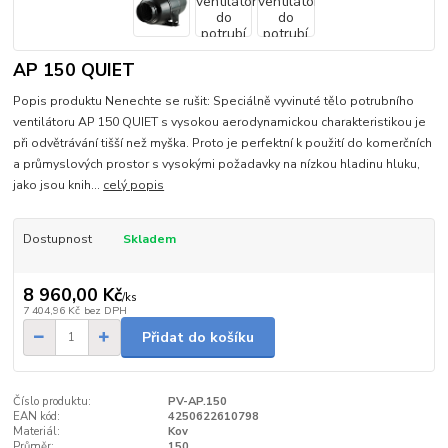
AP 150 QUIET
Popis produktu Nenechte se rušit: Speciálně vyvinuté tělo potrubního
ventilátoru AP 150 QUIET s vysokou aerodynamickou charakteristikou je
při odvětrávání tišší než myška. Proto je perfektní k použití do komerčních
a průmyslových prostor s vysokými požadavky na nízkou hladinu hluku,
jako jsou knih...
celý popis
Dostupnost
Skladem
8 960,00 Kč
/
ks
7 404,96 Kč
bez DPH
Přidat do košíku
Číslo produktu:
PV-AP.150
EAN kód:
4250622610798
Materiál:
Kov
Průměr:
150