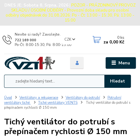
DNES JE:
Sobota 8. Srpna, 2026
|
POZOR - PRÁZDNINOVÝ PROVOZ
SKLADU / OSOBNÍ ODBĚRY - Provozní doba skladu pro osobní
odběry objednávek do 31.08.2026: Po - Čt: 13:00 - 15:30, Pá: 13:00 -
15:00
Nevíte si rady? Zavolejte.
0
ks
CZK
722 169 000
za
0,00 Kč
Po-Čt: 8:00-15:30, Pá: 8:00-15:00
Menu
Hledat
Úvod
Ventilátory a rekuperace
Ventilátory do potrubí
Potrubní
ventilátory tiché
Tiché ventilátory VENTS
Tichý ventilátor do potrubí s
přepínačem rychlosti Ø 150 mm
Tichý ventilátor do potrubí s
přepínačem rychlosti Ø 150 mm