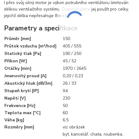
I přes svůj silný motor je výkon potrubního ventilátoru limitován
délkou ventilačního systému. Doporučujeme jej použít pro celky,
jejichž délka nepřesahuje 8 metrů.
Parametry a specifikace
Průměr [mm]
150
Průtok vzduchu [m³/hod]
405 / 555
Statický tlak [Pa]
190 / 250
Příkon [W]
45 / 52
Otáčky [min]
1970 / 2645
Jmenovitý proud [A]
0,20 / 0,23
Akustický hluk [dB/3m]
26 / 33
Stupeň krytí [IP]
X4
Napětí [V]
230
Frekvence [Hz]
50
Teplota max [°C]
60
Váha [kg]
6,5
Rozměry [mm]
viz obrázek
byt, kancelář, chata, roubenka,