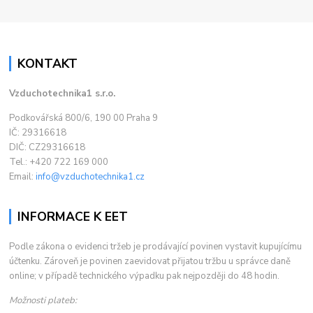
KONTAKT
Vzduchotechnika1 s.r.o.
Podkovářská 800/6, 190 00 Praha 9
IČ: 29316618
DIČ: CZ29316618
Tel.: +420 722 169 000
Email:
info@vzduchotechnika1.cz
INFORMACE K EET
Podle zákona o evidenci tržeb je prodávající povinen vystavit kupujícímu
účtenku. Zároveň je povinen zaevidovat přijatou tržbu u správce daně
online; v případě technického výpadku pak nejpozději do 48 hodin.
Možnosti plateb: