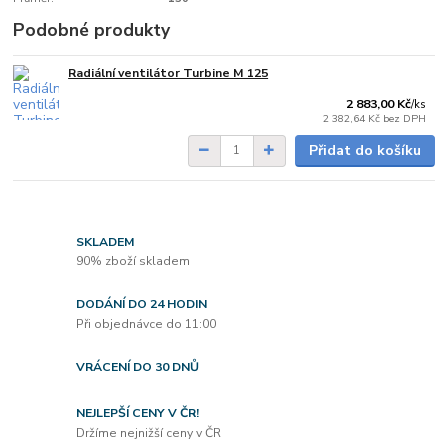
Podobné produkty
Radiální ventilátor Turbine M 125
do 1 dne
2 883,00 Kč
/
ks
2 382,64 Kč
bez DPH
Přidat do košíku
SKLADEM
90% zboží skladem
DODÁNÍ DO 24 HODIN
Při objednávce do 11:00
VRÁCENÍ DO 30 DNŮ
NEJLEPŠÍ CENY V ČR!
Držíme nejnižší ceny v ČR