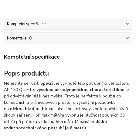
Kompletní specifikace
Komentáře
0
Kompletní specifikace
Popis produktu
Nenechte se rušit: Speciálně vyvinuté tělo potrubního ventilátoru
AP 150 QUIET s
vysokou aerodynamickou charakteristikou
je
při odvětrávání tišší než myška. Proto je perfektní k použití do
komerčních a průmyslových prostor s vysokými požadavky
na
nízkou hladinu hluku
, jako jsou knihovny, konferenční sály či
školní zařízení. I při maximálním výkonu je hlučnost pouhých 33
3
dB(A) při průtoku vzduchu 555 m
/h. Maximální
délka
vzduchotechnického potrubí je 8 metrů
.