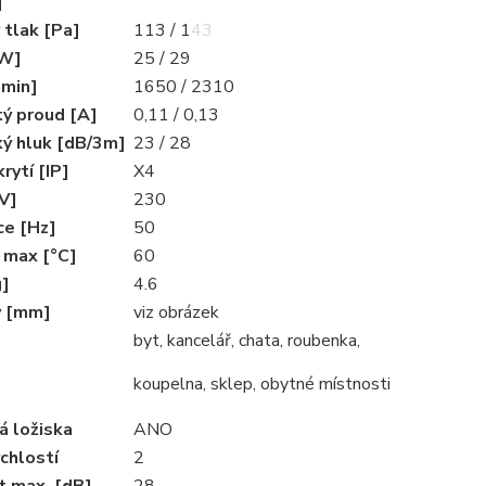
]
 tlak [Pa]
113 / 143
[W]
25 / 29
[min]
1650 / 2310
tý proud [A]
0,11 / 0,13
ký hluk [dB/3m]
23 / 28
rytí [IP]
X4
V]
230
ce [Hz]
50
 max [°C]
60
g]
4.6
y [mm]
viz obrázek
byt, kancelář, chata, roubenka,
koupelna, sklep, obytné místnosti
á ložiska
ANO
chlostí
2
t max. [dB]
28