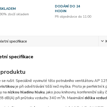
DODÁNÍ DO 24
SKLADEM
HODIN
90% zboží skladem
Při objednávce do 11:00
etní specifikace
tní specifikace
 produktu
 se rušit: Speciálně vyvinuté tělo potrubního ventilátoru AP 
ristikou
je při odvětrávání tišší než myška. Proto je perfektní 
y na
nízkou hladinu hluku
, jako jsou knihovny, konferenční sály 
3
28 dB(A) při průtoku vzduchu 340 m
/h. Maximální
délka vzduc