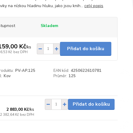
vky na nízkou hladinu hluku, jako jsou knih...
celý popis
tupnost
Skladem
159,00 Kč
/
ks
Přidat do košíku
16,53 Kč
bez DPH
roduktu:
PV-AP.125
EAN kód:
4250622610781
l:
Kov
Průměr:
125
do 1 dne
Přidat do košíku
2 883,00 Kč
/
ks
2 382,64 Kč
bez DPH