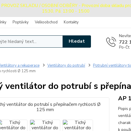
OVOZ SKLADU / OSOBNÍ ODBĚRY - Provozní doba skladu pro oso
15:30, Pá: 13:00 - 15:00
ínky
Poptávky
Velkoobchod
Kontakty
Nevíte
Hledat
722 
Po-Čt:
entilátory a rekuperace
Ventilátory do potrubí
Potrubní ventilátory t
 rychlosti Ø 125 mm
ý ventilátor do potrubí s přepí
AP 
Popis 
ventil
charakt
k použ