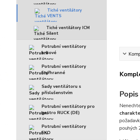
Tiché ventilátory
VENTS
Tiché ventilátory ICM
Silent
Potrubní ventilátory
krbové
Kompl
Potrubní ventilátory
čtyřhranné
Komple
Sady ventilátoru s
Popis
příslušenstvím
Nenechte
Potrubní ventilátory pro
charakte
gastro RUCK (DE)
požadavk
Potrubní ventilátory
pouhých 
FKO