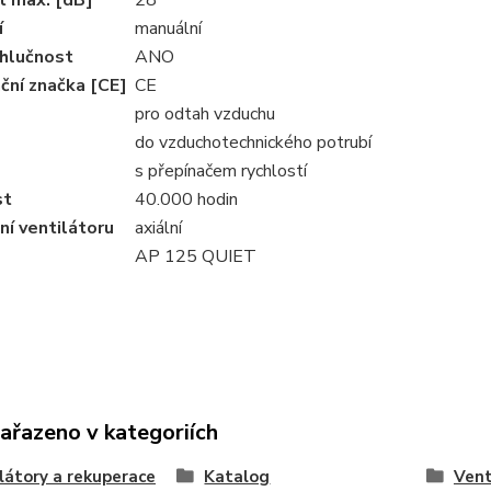
í
manuální
 hlučnost
ANO
ační značka [CE]
CE
pro odtah vzduchu
do vzduchotechnického potrubí
s přepínačem rychlostí
st
40.000 hodin
í ventilátoru
axiální
AP 125 QUIET
zařazeno v kategoriích
látory a rekuperace
Katalog
Vent