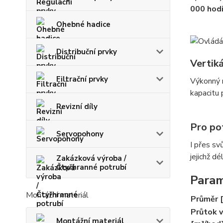
000 hod
Ohebné hadice
Distribuční prvky
Vertik
Filtrační prvky
Výkonný m
kapacitu
Revizní díly
Pro po
Servopohony
I přes sv
jejichž d
Zakázková výroba /
Čtyřhranné potrubí
Param
Montážní materiál
Průměr 
Průtok 
Montážní materiál