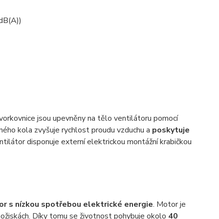
 dB(A))
orkovnice jsou upevněny na tělo ventilátoru pomocí
žného kola zvyšuje rychlost proudu vzduchu a
poskytuje
tilátor disponuje externí elektrickou montážní krabičkou
or s nízkou spotřebou elektrické energie
. Motor je
 ložiskách. Díky tomu se životnost pohybuje okolo
40