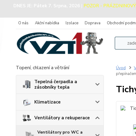
DNES JE:
Pátek 7. Srpna, 2026
|
POZOR - PRÁZDNINOVÝ PR
O nás
Akční nabídka
Izolace
Doprava
Obchodní podm
Topení, chlazení a větrání
Úvod
V
přepínačem
Tepelná čerpadla a
Tich
zásobníky tepla
Klimatizace
Ventilátory a rekuperace
Ventilátory pro WC a