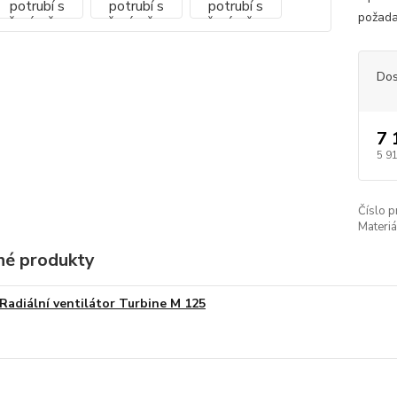
požada
Dos
7 
5 9
Číslo p
Materiá
é produkty
Radiální ventilátor Turbine M 125