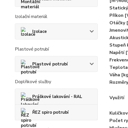
[m³/hod
Statický
Příkon 
Izolační materiál
Otáčky 
Jmenovi
Izolace
Akustic
Stupeň k
Plastové potrubí
Napětí [
Frekven
Plastové potrubí
Teplota
Váha [k
Doplňkové služby
Rozměr
Práškové lakování - RAL
Využití
ŘEZ spiro potrubí
Kuličkov
Počet ry
Hlučnos