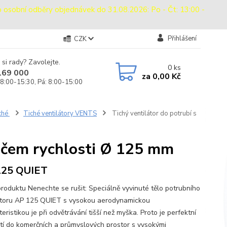
bní odběry objednávek do 31.08.2026: Po - Čt: 13:00 -
Přihlášení
CZK
 si rady? Zavolejte.
0
ks
169 000
za
0,00 Kč
 8:00-15:30, Pá: 8:00-15:00
iché
Tiché ventilátory VENTS
Tichý ventilátor do potrubí s
načem rychlosti Ø 125 mm
125 QUIET
produktu Nenechte se rušit: Speciálně vyvinuté tělo potrubního
átoru AP 125 QUIET s vysokou aerodynamickou
eristikou je při odvětrávání tišší než myška. Proto je perfektní
ití do komerčních a průmyslových prostor s vysokými