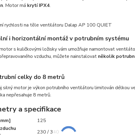
in
. Motor má
krytí IPX4
.
ální i horizontální montáž v potrubním systému
otor s kuličkovými ložisky vám umožňuje namontovat ventilátor 
 přepravovaného vzduchu, můžete nainstalovat
několik potrubn
trubní celky do 8 metrů
ůj silný motor je výkon potrubního ventilátoru limitován délkou v
élka nepřesahuje 8 metrů.
etry a specifikace
[mm]
125
vzduchu
230 / 340