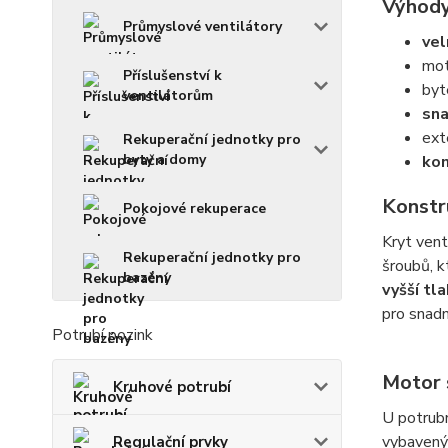
Výhody
Průmyslové ventilátory
vel
mot
Příslušenství k
byt
ventilátorům
sna
ext
Rekuperační jednotky pro
byty a domy
kom
Konstr
Pokojové rekuperace
Kryt vent
Rekuperační jednotky pro
šroubů, kt
bazény
vyšší tl
pro snadně
Potrubí pozink
Motor s
Kruhové potrubí
U potrub
vybavený 
Regulační prvky