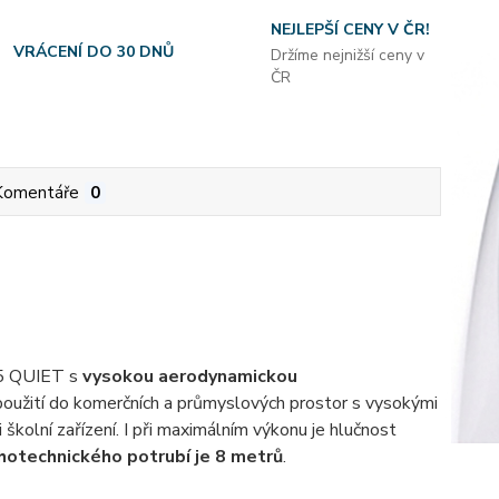
NEJLEPŠÍ CENY V ČR!
VRÁCENÍ DO 30 DNŮ
Držíme nejnižší ceny v
ČR
Komentáře
0
125 QUIET s
vysokou aerodynamickou
k použití do komerčních a průmyslových prostor s vysokými
či školní zařízení. I při maximálním výkonu je hlučnost
hotechnického potrubí je 8 metrů
.