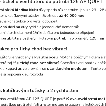
 tichého ventilátoru do potrubí 125 AP QUIET
mi nízká hladina
hluku díky speciální konstrukci (pouze 23 - 28
or s kuličkovými ložisky - životnost
až 40 000 hodin
elná konstrukce pro větší odolnost
dná údržba
díky rychlé a jednoduché demontáži
erní elektrická montážní krabička pro jednoduché připojení
patibilita
s veškerým kulatým
potrubím
o průměru
125 mm
ukce pro tichý chod bez vibrací
ilátoru je vyrobený z
kvalitní oceli
. Motor s oběžným kolem a sv
eré zajišťují
tichý chod bez vibrací
. Speciální tvar lopatek obě
ak
a
kapacitu
, ve srovnání se
standardním modelem.
Tento ven
jší připojení k el. rozvodu.
 kuličkovými ložisky a 2 rychlostmi
ního ventilátoru AP 125 QUIET je použitý
dvourychlostní mot
pojistkou proti přehřátí a rotor motoru je uložen na kuličkových