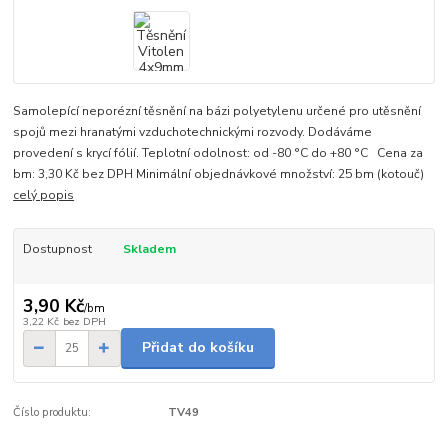
Samolepící neporézní těsnění na bázi polyetylenu určené pro utěsnění
spojů mezi hranatými vzduchotechnickými rozvody. Dodáváme
provedení s krycí fólií. Teplotní odolnost: od -80 °C do +80 °C Cena za
bm: 3,30 Kč bez DPH Minimální objednávkové množství: 25 bm (kotouč)
celý popis
Dostupnost
Skladem
3,90 Kč
/
bm
3,22 Kč
bez DPH
Přidat do košíku
Číslo produktu:
TV49