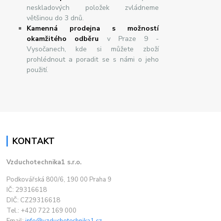
neskladových položek zvládneme
většinou do 3 dnů.
Kamenná prodejna s možností
okamžitého odběru
v Praze 9 -
Vysočanech, kde si můžete zboží
prohlédnout a poradit se s námi o jeho
použití.
KONTAKT
Vzduchotechnika1 s.r.o.
Podkovářská 800/6, 190 00 Praha 9
IČ: 29316618
DIČ: CZ29316618
Tel.: +420 722 169 000
Email:
info@vzduchotechnika1.cz