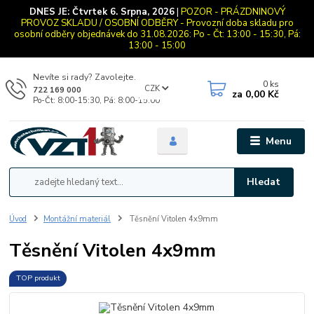
DNES JE:
Čtvrtek 6. Srpna, 2026
|
POZOR - PRÁZDNINOVÝ
PROVOZ SKLADU / OSOBNÍ ODBĚRY - Provozní doba skladu pro
osobní odběry objednávek do 31.08.2026: Po - Čt: 13:00 - 15:30, Pá:
13:00 - 15:00
Nevíte si rady? Zavolejte.
0
ks
CZK
722 169 000
za
0,00 Kč
Po-Čt: 8:00-15:30, Pá: 8:00-15:00
Menu
Hledat
Úvod
Montážní materiál
Těsnění Vitolen 4x9mm
Těsnění Vitolen 4x9mm
TOP produkt