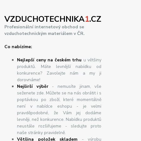
VZDUCHOTECHNIKA
1
.CZ
Profesionální internetový obchod se
vzduchotechnickým materiálem v ČR.
Co nabízíme:
Nejlepší ceny na českém trhu
u většiny
produktů. Máte levnější nabídku od
konkurence? Zavolejte nám a my ji
dorovnáme!
Nej
š
ir
ší
v
ý
b
ě
r
- nemusíte jinam, vše
seženete zde. Můžete se na nás obrátit i s
poptávkou po zboží, které momentálně
není v nabídce eshopu - je velmi
pravděpodobné, že Vám jej dodáme
levněji, než konkurence. Nabídku produktů
neustále rozšiřujeme - sledujte proto
naše stránky pravidelně.
Většina položek skladem
- výrobu