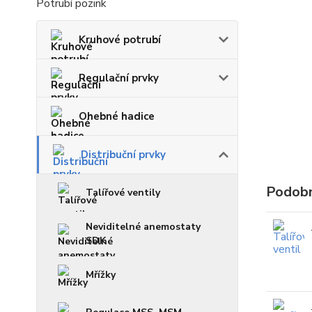
Potrubí pozink
Kruhové potrubí
Regulační prvky
Ohebné hadice
Distribuční prvky
Podobn
Talířové ventily
Neviditelné anemostaty
SDK
Mřížky