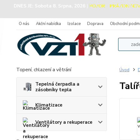
DNES JE:
Sobota 8. Srpna, 2026
|
POZOR - PRÁZDNINOVÝ P
O nás
Akční nabídka
Izolace
Doprava
Obchodní podm
Topení, chlazení a větrání
Úvod
D
Talí
Tepelná čerpadla a
zásobníky tepla
Klimatizace
Ventilátory a rekuperace