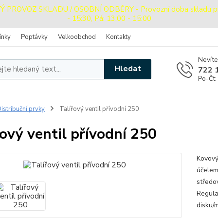
ROVOZ SKLADU / OSOBNÍ ODBĚRY - Provozní doba skladu pro o
- 15:30, Pá: 13:00 - 15:00
ínky
Poptávky
Velkoobchod
Kontakty
Nevíte
Hledat
722 
Po-Čt:
istribuční prvky
Talířový ventil přívodní 250
řový ventil přívodní 250
Kovový
účelem
středo
Regula
disku/