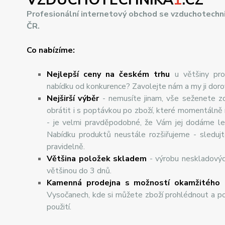
Profesionální internetový obchod se vzduchotechn
ČR.
Co nabízíme:
Nejlepší ceny na českém trhu
u většiny pro
nabídku od konkurence? Zavolejte nám a my ji dor
Nej
š
ir
ší
v
ý
b
ě
r
- nemusíte jinam, vše seženete z
obrátit i s poptávkou po zboží, které momentálně
- je velmi pravděpodobné, že Vám jej dodáme lev
Nabídku produktů neustále rozšiřujeme - sleduj
pravidelně.
Většina položek skladem
- výrobu neskladový
většinou do 3 dnů.
Kamenná prodejna s možností okamžitého 
Vysočanech, kde si můžete zboží prohlédnout a po
použití.