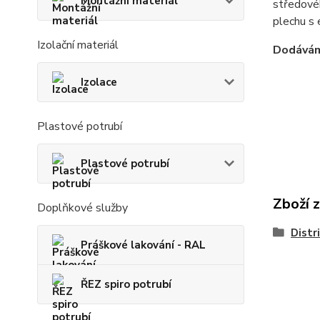
Montážní materiál
středovéh
plechu s
Izolační materiál
Dodávám
Izolace
Plastové potrubí
Plastové potrubí
Zboží 
Doplňkové služby
Distr
Práškové lakování - RAL
ŘEZ spiro potrubí