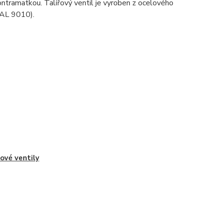
ntramatkou. Talířový ventil je vyroben z ocelového
RAL 9010).
řové ventily