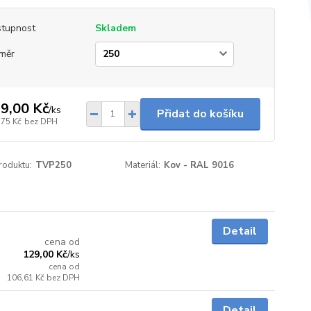
tupnost
Skladem
měr
9,00 Kč
/
ks
Přidat do košíku
,75 Kč
bez DPH
roduktu:
TVP250
Materiál:
Kov - RAL 9016
Skladem
Detail
cena od
129,00 Kč
/
ks
cena od
106,61 Kč
bez DPH
Skladem
Detail