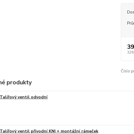
Dos
Prů
39
329
Číslo p
é produkty
Talířový ventil odvodní
Talířový ventil přívodní KNI + montážní rámeček