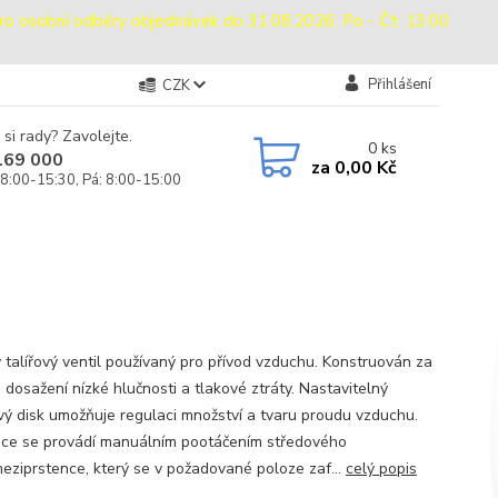
sobní odběry objednávek do 31.08.2026: Po - Čt: 13:00
Přihlášení
CZK
 si rady? Zavolejte.
0
ks
169 000
za
0,00 Kč
 8:00-15:30, Pá: 8:00-15:00
 talířový ventil používaný pro přívod vzduchu. Konstruován za
 dosažení nízké hlučnosti a tlakové ztráty. Nastavitelný
vý disk umožňuje regulaci množství a tvaru proudu vzduchu.
ce se provádí manuálním pootáčením středového
meziprstence, který se v požadované poloze zaf...
celý popis