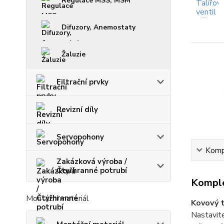
Regulace MSS, MSM
Difuzory, Anemostaty
Žaluzie
Filtrační prvky
Revizní díly
Servopohony
Kompl
Zakázková výroba /
Čtyřhranné potrubí
Komple
Montážní materiál
Kovový t
Nastavite