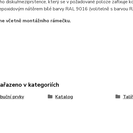
o disku/meziprstence, který se v požadované poloze zafixuje ko
 epoxidovým nátěrem bílé barvy RAL 9016 (volitelně s barvou 
e včetně montážního rámečku.
zařazeno v kategoriích
ibuční prvky
Katalog
Talí