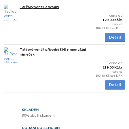
Talířový ventil odvodní
Skladem
cena od
129,00 Kč
/
ks
cena od
106,61 Kč
bez DPH
Detail
Talířový ventil přívodní KNI + montážní
Skladem
rámeček
cena od
219,00 Kč
/
ks
cena od
180,99 Kč
bez DPH
Detail
SKLADEM
90% zboží skladem
DODÁNÍ DO 24 HODIN