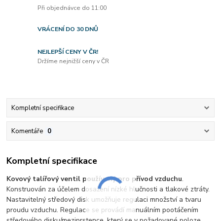
Při objednávce do 11:00
VRÁCENÍ DO 30 DNŮ
NEJLEPŠÍ CENY V ČR!
Držíme nejnižší ceny v ČR
Kompletní specifikace
Komentáře
0
Kompletní specifikace
Kovový talířový ventil používaný pro přívod vzduchu
.
Konstruován za účelem dosažení nízké hlučnosti a tlakové ztráty.
Nastavitelný středový disk umožňuje regulaci množství a tvaru
proudu vzduchu. Regulace se provádí manuálním pootáčením
středového disku/meziprstence, který se v požadované poloze