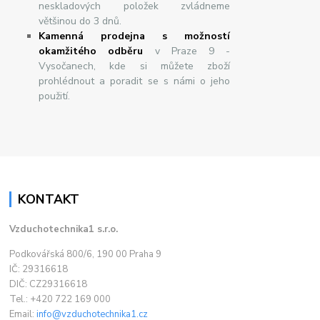
neskladových položek zvládneme
většinou do 3 dnů.
Kamenná prodejna s možností
okamžitého odběru
v Praze 9 -
Vysočanech, kde si můžete zboží
prohlédnout a poradit se s námi o jeho
použití.
KONTAKT
Vzduchotechnika1 s.r.o.
Podkovářská 800/6, 190 00 Praha 9
IČ: 29316618
DIČ: CZ29316618
Tel.: +420 722 169 000
Email:
info@vzduchotechnika1.cz