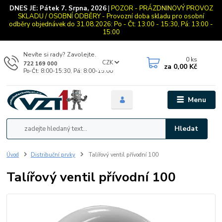
DNES JE:
Pátek 7. Srpna, 2026
|
POZOR - PRÁZDNINOVÝ PROVOZ
SKLADU / OSOBNÍ ODBĚRY - Provozní doba skladu pro osobní
odběry objednávek do 31.08.2026: Po - Čt: 13:00 - 15:30, Pá: 13:00 -
15:00
Nevíte si rady? Zavolejte.
0
ks
CZK
722 169 000
za
0,00 Kč
Po-Čt: 8:00-15:30, Pá: 8:00-15:00
Menu
Hledat
Úvod
Distribuční prvky
Talířový ventil přívodní 100
Talířový ventil přívodní 100