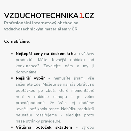
VZDUCHOTECHNIKA
1
.CZ
Profesionální internetový obchod se
vzduchotechnickým materiálem v ČR.
Co nabízíme:
Nejlepší ceny na českém trhu
u většiny
produktů. Máte levnější nabídku od
konkurence? Zavolejte nám a my ji
dorovnáme!
Nej
š
ir
ší
v
ý
b
ě
r
- nemusíte jinam, vše
seženete zde. Můžete se na nás obrátit i s
poptávkou po zboží, které momentálně
není v nabídce eshopu - je velmi
pravděpodobné, že Vám jej dodáme
levněji, než konkurence. Nabídku produktů
neustále rozšiřujeme - sledujte proto
naše stránky pravidelně.
Většina položek skladem
- výrobu