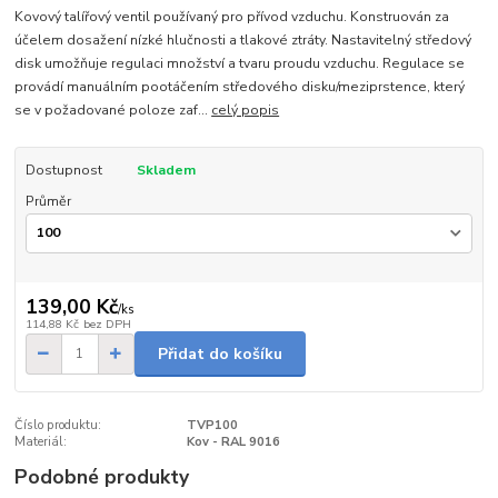
Kovový talířový ventil používaný pro přívod vzduchu. Konstruován za
účelem dosažení nízké hlučnosti a tlakové ztráty. Nastavitelný středový
disk umožňuje regulaci množství a tvaru proudu vzduchu. Regulace se
provádí manuálním pootáčením středového disku/meziprstence, který
se v požadované poloze zaf...
celý popis
Dostupnost
Skladem
Průměr
139,00 Kč
/
ks
114,88 Kč
bez DPH
Přidat do košíku
Číslo produktu:
TVP100
Materiál:
Kov - RAL 9016
Podobné produkty