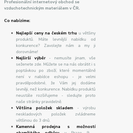
Profesionální internetový obchod se
vzduchotechnickým materiálem v ČR.
Co nabízíme:
Nejlepší ceny na českém trhu
u většiny
produktů. Máte levnější nabídku od
konkurence? Zavolejte nám a my ji
dorovnáme!
Nej
š
ir
ší
v
ý
b
ě
r
- nemusíte jinam, vše
seženete zde. Můžete se na nás obrátit i s
poptávkou po zboží, které momentálně
není v nabídce eshopu - je velmi
pravděpodobné, že Vám jej dodáme
levněji, než konkurence. Nabídku produktů
neustále rozšiřujeme - sledujte proto
naše stránky pravidelně.
Většina položek skladem
- výrobu
neskladových položek zvládneme
většinou do 3 dnů.
Kamenná prodejna s možností
okamžitého odběru
v Praze 9 -