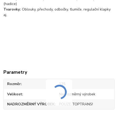
(hadice)
Tvarovky:
Oblouky, přechody, odbočky, tlumiče, regulační klapky
aj.
Parametry
Rozměr
125
Velikost
Nadrozměrný výrobek
NADROZMĚRNÝ VÝROBEK
POUZE TOPTRANS!