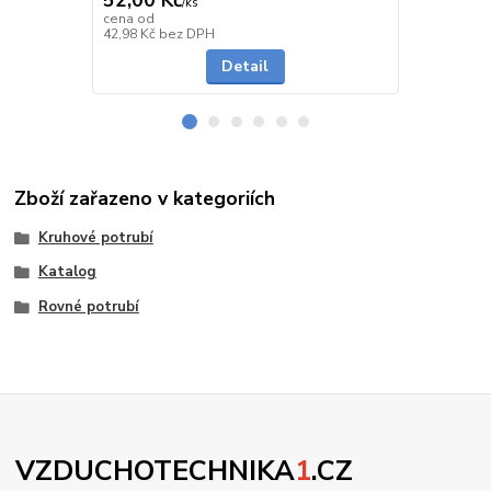
/
ks
cena od
cena od
Skladem
42,98 Kč
bez DPH
114,88 Kč
be
Detail
Zboží zařazeno v kategoriích
Kruhové potrubí
Katalog
Rovné potrubí
VZDUCHOTECHNIKA
1
.CZ