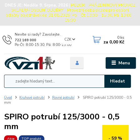
DNES JE:
Neděle 9. Srpna, 2026
|
POZOR - PRÁZDNINOVÝ PROVOZ
SKLADU / OSOBNÍ ODBĚRY - Provozní doba skladu pro osobní
odběry objednávek do 31.08.2026: Po - Čt: 13:00 - 15:30, Pá: 13:00 -
15:00
Nevíte si rady? Zavolejte.
0
ks
CZK
722 169 000
za
0,00 Kč
Po-Čt: 8:00-15:30, Pá: 8:00-15:00
Menu
Hledat
Úvod
Kruhové potrubí
Rovné potrubí
SPIRO potrubí 125/3000 - 0,5
mm
SPIRO potrubí 125/3000 - 0,5
mm
- 59 %
Akce
TOP produkt