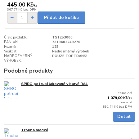
445,00 Kč
/
ks
367,77 Kč
bez DPH
Přidat do košíku
Číslo produktu:
TS1253000
EAN kód:
7319662249270
Rozměr:
125
Velikost:
Nadrozměrný výrobek
NADROZMĚRNÝ
POUZE TOPTRANS!
VÝROBEK:
Podobné produkty
SPIRO potrubí lakované v barvě RAL
5 - 7 dnů
cena od
1 079,00 Kč
/
ks
cena od
891,74 Kč
bez DPH
Detail
Trouba hladká
do 3 dnů