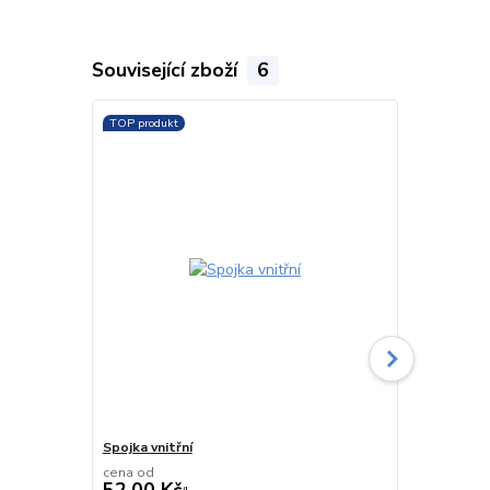
Související zboží
6
TOP produkt
TOP produkt
Spojka vnitřní
Oblouk liso
cena od
cena od
52,00 Kč
139,00 K