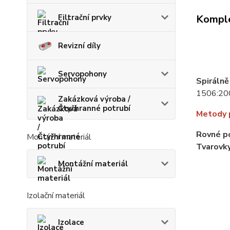
Filtrační prvky
Komple
Revizní díly
Servopohony
Spirálně
1506:200
Zakázková výroba /
Čtyřhranné potrubí
Metody 
Rovné p
Montážní materiál
Tvarovk
Montážní materiál
Izolační materiál
Izolace