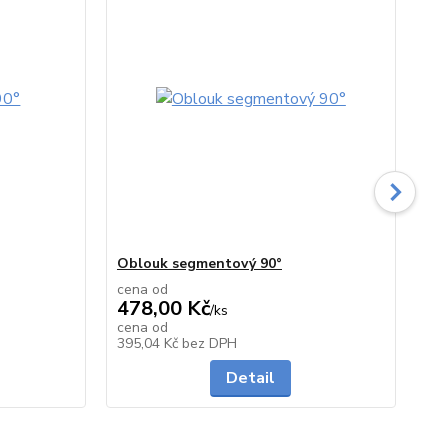
Oblouk segmentový 90°
Od
cena od
ce
478,00 Kč
17
/
ks
cena od
ce
Skladem
Skladem
395,04 Kč
bez DPH
14
Detail