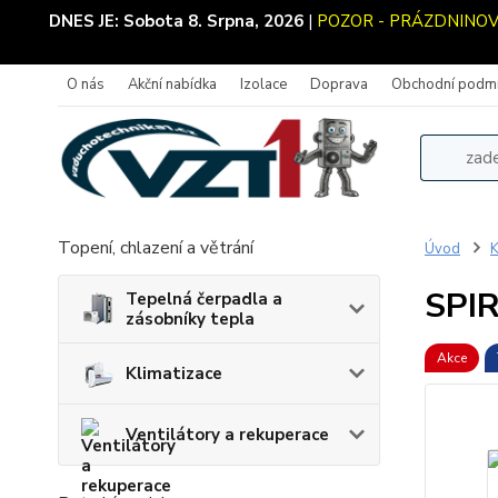
DNES JE:
Sobota 8. Srpna, 2026
|
POZOR - PRÁZDNINOVÝ P
O nás
Akční nabídka
Izolace
Doprava
Obchodní podm
Topení, chlazení a větrání
Úvod
K
SPIR
Tepelná čerpadla a
zásobníky tepla
Akce
Klimatizace
Ventilátory a rekuperace