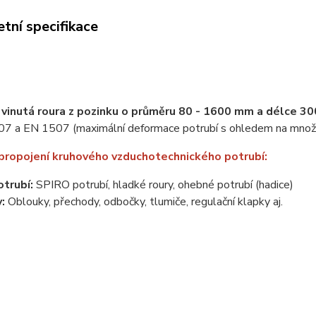
tní specifikace
 vinutá roura z pozinku o průměru 80 - 1600 mm a délce 
7 a EN 1507 (maximální deformace potrubí s ohledem na množst
propojení kruhového vzduchotechnického potrubí:
otrubí:
SPIRO potrubí, hladké roury, ohebné potrubí (hadice)
y:
Oblouky, přechody, odbočky, tlumiče, regulační klapky aj.