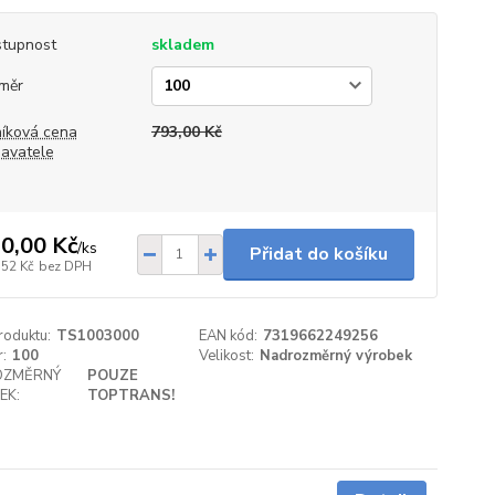
tupnost
skladem
měr
íková cena
793,00 Kč
avatele
0,00 Kč
/
ks
Přidat do košíku
,52 Kč
bez DPH
roduktu:
TS1003000
EAN kód:
7319662249256
:
100
Velikost:
Nadrozměrný výrobek
OZMĚRNÝ
POUZE
EK:
TOPTRANS!
5 - 7 dnů