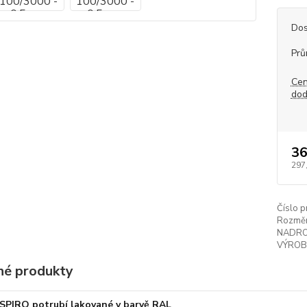
Dos
Prů
Cen
dod
36
297
Číslo p
Rozměr
NADR
VÝROB
é produkty
SPIRO potrubí lakované v barvě RAL