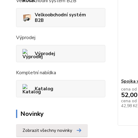
Velkoobchodní systém B2B
Velkoobchodní systém
B2B
Výprodej
Výprodej
Kompletní nabídka
Spojka v
Katalog
cena od
52,00
cena od
42,98 K
Novinky
Zobrazit všechny novinky