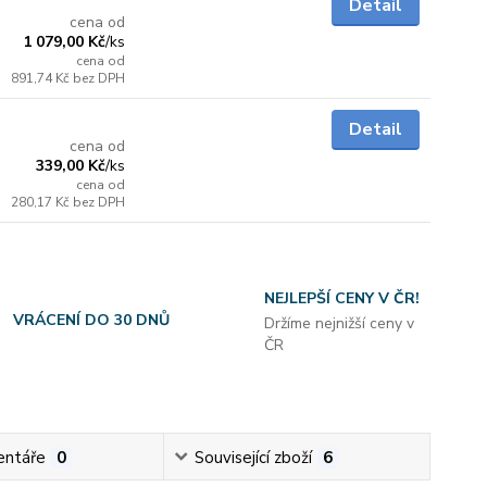
Detail
cena od
1 079,00 Kč
/
ks
cena od
891,74 Kč
bez DPH
do 3 dnů
Detail
cena od
339,00 Kč
/
ks
cena od
280,17 Kč
bez DPH
NEJLEPŠÍ CENY V ČR!
VRÁCENÍ DO 30 DNŮ
Držíme nejnižší ceny v
ČR
ntáře
0
Související zboží
6