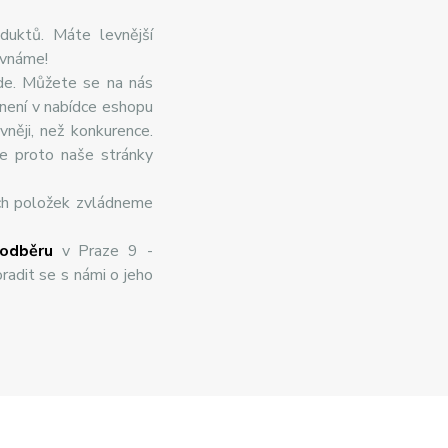
duktů. Máte levnější
ovnáme!
de. Můžete se na nás
 není v nabídce eshopu
něji, než konkurence.
te proto naše stránky
ch položek zvládneme
odběru
v Praze 9 -
radit se s námi o jeho