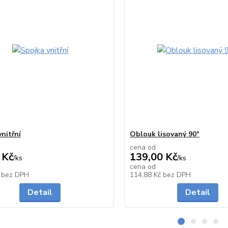
nitřní
Oblouk lisovaný 90°
cena od
 Kč
139,00 Kč
/
ks
/
ks
cena od
Skladem
č
bez DPH
114,88 Kč
bez DPH
Detail
Detail