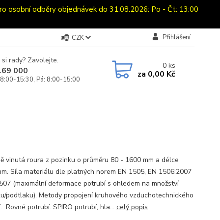
sobní odběry objednávek do 31.08.2026: Po - Čt: 13:00
Přihlášení
CZK
 si rady? Zavolejte.
0
ks
169 000
za
0,00 Kč
 8:00-15:30, Pá: 8:00-15:00
ně vinutá roura z pozinku o průměru 80 - 1600 mm a délce
m. Síla materiálu dle platných norem EN 1505, EN 1506:2007
507 (maximální deformace potrubí s ohledem na množství
ku/podtlaku). Metody propojení kruhového vzduchotechnického
: Rovné potrubí: SPIRO potrubí, hla...
celý popis