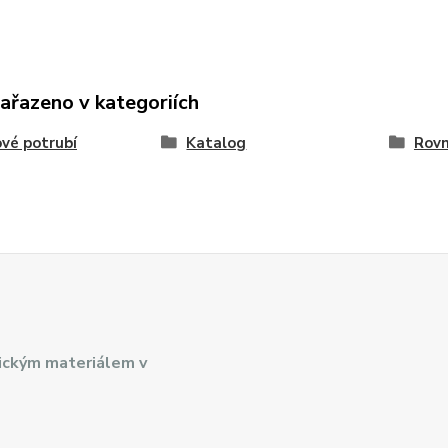
zařazeno v kategoriích
vé potrubí
Katalog
Rovn
ickým materiálem v