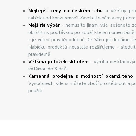
Nejlepší ceny na českém trhu
u většiny pro
nabídku od konkurence? Zavolejte nám a my ji dor
Nej
š
ir
ší
v
ý
b
ě
r
- nemusíte jinam, vše seženete z
obrátit i s poptávkou po zboží, které momentálně
- je velmi pravděpodobné, že Vám jej dodáme lev
Nabídku produktů neustále rozšiřujeme - sleduj
pravidelně.
Většina položek skladem
- výrobu neskladový
většinou do 3 dnů.
Kamenná prodejna s možností okamžitého 
Vysočanech, kde si můžete zboží prohlédnout a po
použití.