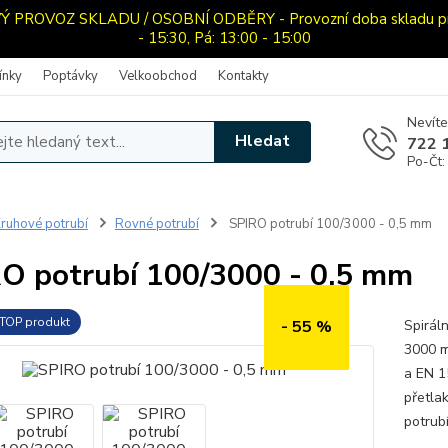
ROVOZ SKLADU / OSOBNÍ ODBĚRY - Provozní doba skladu pro o
- 15:30, Pá: 13:00 - 15:00
ínky
Poptávky
Velkoobchod
Kontakty
Nevíte
Hledat
722 
Po-Čt:
ruhové potrubí
Rovné potrubí
SPIRO potrubí 100/3000 - 0,5 mm
O potrubí 100/3000 - 0,5 mm
TOP produkt
Spirál
- 55 %
3000 m
a EN 1
přetla
potrubí