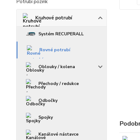
Potrubí pozink
Kruhové potrubí
Systém RECUPERALL
Rovné potrubí
Oblouky / kolena
Přechody / redukce
Odbočky
Spojky
Podobn
Kanálové nástavce