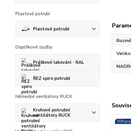
Plastové potrubí
Param
Plastové potrubí
Rozmě
Doplňkové služby
Veliko
Práškové lakování - RAL
NADR
ŘEZ spiro potrubí
Německé ventilátory RUCK
Souvise
Kruhové potrubní
ventilátory RUCK
TOP pro