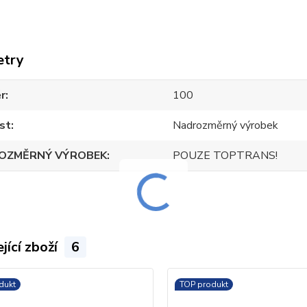
etry
r
100
st
Nadrozměrný výrobek
OZMĚRNÝ VÝROBEK
POUZE TOPTRANS!
jící zboží
6
dukt
TOP produkt