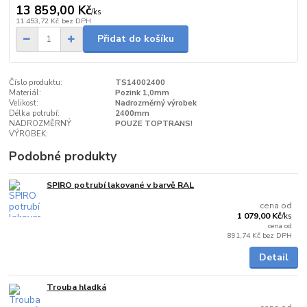
13 859,00 Kč
/
ks
11 453,72 Kč
bez DPH
Přidat do košíku
Číslo produktu:
TS14002400
Materiál:
Pozink 1,0mm
Velikost:
Nadrozměrný výrobek
Délka potrubí:
2400mm
NADROZMĚRNÝ
POUZE TOPTRANS!
VÝROBEK:
Podobné produkty
SPIRO potrubí lakované v barvě RAL
5 - 7 dnů
cena od
1 079,00 Kč
/
ks
cena od
891,74 Kč
bez DPH
Detail
Trouba hladká
do 3 dnů