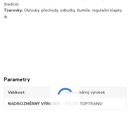
(hadice)
Tvarovky:
Oblouky, přechody, odbočky, tlumiče, regulační klapky
aj.
Parametry
Velikost
Nadrozměrný výrobek
NADROZMĚRNÝ VÝROBEK
POUZE TOPTRANS!