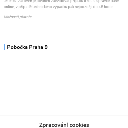
účtenku. Zároveň je povinen zaevidovat přijatou tržbu u správce daně
online; v případě technického výpadku pak nejpozději do 48 hodin.
Možnosti plateb:
Pobočka Praha 9
Zpracování cookies