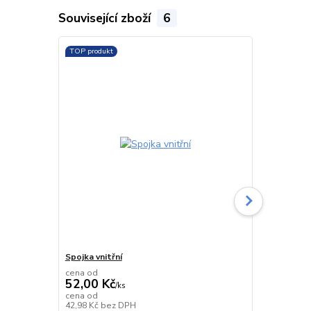
Související zboží
6
TOP produkt
TOP produkt
Spojka vnitřní
Oblouk liso
cena od
cena od
52,00 Kč
139,00 K
/
ks
cena od
cena od
Skladem
42,98 Kč
bez DPH
114,88 Kč
be