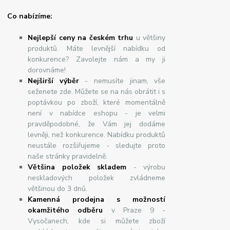
Co nabízíme:
Nejlepší ceny na českém trhu
u většiny
produktů. Máte levnější nabídku od
konkurence? Zavolejte nám a my ji
dorovnáme!
Nej
š
ir
ší
v
ý
b
ě
r
- nemusíte jinam, vše
seženete zde. Můžete se na nás obrátit i s
poptávkou po zboží, které momentálně
není v nabídce eshopu - je velmi
pravděpodobné, že Vám jej dodáme
levněji, než konkurence. Nabídku produktů
neustále rozšiřujeme - sledujte proto
naše stránky pravidelně.
Většina položek skladem
- výrobu
neskladových položek zvládneme
většinou do 3 dnů.
Kamenná prodejna s možností
okamžitého odběru
v Praze 9 -
Vysočanech, kde si můžete zboží