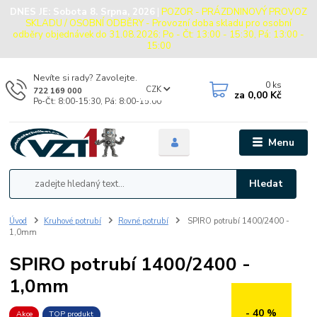
DNES JE:
Sobota 8. Srpna, 2026
|
POZOR - PRÁZDNINOVÝ PROVOZ
SKLADU / OSOBNÍ ODBĚRY - Provozní doba skladu pro osobní
odběry objednávek do 31.08.2026: Po - Čt: 13:00 - 15:30, Pá: 13:00 -
15:00
Nevíte si rady? Zavolejte.
0
ks
CZK
722 169 000
za
0,00 Kč
Po-Čt: 8:00-15:30, Pá: 8:00-15:00
Menu
Hledat
Úvod
Kruhové potrubí
Rovné potrubí
SPIRO potrubí 1400/2400 -
1,0mm
SPIRO potrubí 1400/2400 -
1,0mm
- 40 %
Akce
TOP produkt