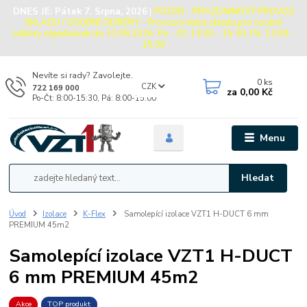
DNES JE:
Pátek 7. Srpna, 2026
|
POZOR - PRÁZDNINOVÝ PROVOZ
SKLADU / OSOBNÍ ODBĚRY - Provozní doba skladu pro osobní
odběry objednávek do 31.08.2026: Po - Čt: 13:00 - 15:30, Pá: 13:00 -
15:00
Nevíte si rady? Zavolejte.
0
ks
CZK
722 169 000
za
0,00 Kč
Po-Čt: 8:00-15:30, Pá: 8:00-15:00
Menu
Hledat
Úvod
Izolace
K-Flex
Samolepící izolace VZT1 H-DUCT 6 mm
PREMIUM 45m2
Samolepící izolace VZT1 H-DUCT
6 mm PREMIUM 45m2
Akce
TOP produkt