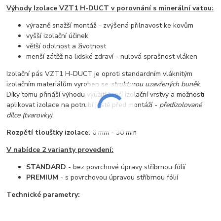
Výhody Izolace VZT1 H-DUCT v porovnání s minerální vatou:
výrazně snažší montáž - zvýšená přilnavost ke kovům
vyšší izolační účinek
větší odolnost a životnost
menší zátěž na lidské zdraví - nulová sprašnost vláken
Izolační pás VZT1 H-DUCT je oproti standardním vláknitým
izolačním materiálům vyroben se
strukturou uzavřených buněk
.
Díky tomu přináší výhodu využití tenčí izolační vrstvy a možnosti
aplikovat izolace na potrubí ještě před montáží -
předizolované
dílce (tvarovky)
.
Rozpětí tloušťky izolace:
6 mm - 30 mm
V nabídce 2 varianty provedení:
STANDARD
- bez povrchové úpravy stříbrnou fólií
PREMIUM
- s povrchovou úpravou stříbrnou fólií
Technické parametry: