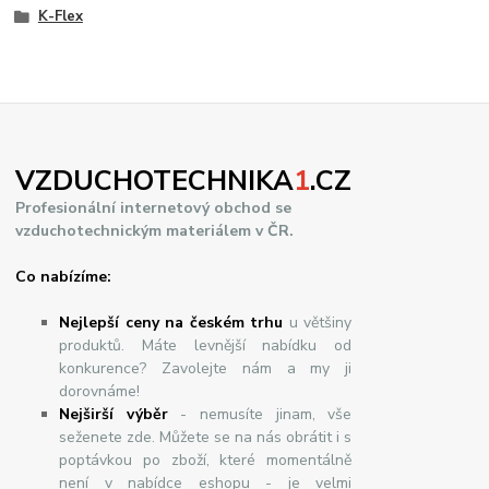
K-Flex
VZDUCHOTECHNIKA
1
.CZ
Profesionální internetový obchod se
vzduchotechnickým materiálem v ČR.
Co nabízíme:
Nejlepší ceny na českém trhu
u většiny
produktů. Máte levnější nabídku od
konkurence? Zavolejte nám a my ji
dorovnáme!
Nej
š
ir
ší
v
ý
b
ě
r
- nemusíte jinam, vše
seženete zde. Můžete se na nás obrátit i s
poptávkou po zboží, které momentálně
není v nabídce eshopu - je velmi