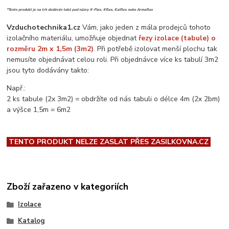
*Tento produkt je na trh dodáván také pod názvy K-Flex, Kflex, Kaiflex nebo Armaflex
Vzduchotechnika1.cz
Vám, jako jeden z mála prodejců tohoto
izolačního materiálu, umožňuje objednat
řezy izolace (tabule) o
rozměru 2m x 1,5m (3m2)
. Při potřebě izolovat menší plochu tak
nemusíte objednávat celou roli. Při objednávce více ks tabulí 3m2
jsou tyto dodávány takto:
Např.:
2 ks tabule (2x 3m2) = obdržíte od nás tabuli o délce 4m (2x 2bm)
a výšce 1,5m = 6m2
TENTO PRODUKT NELZE ZASLAT PŘES ZASILKOVNA.CZ
Zboží zařazeno v kategoriích
Izolace
Katalog