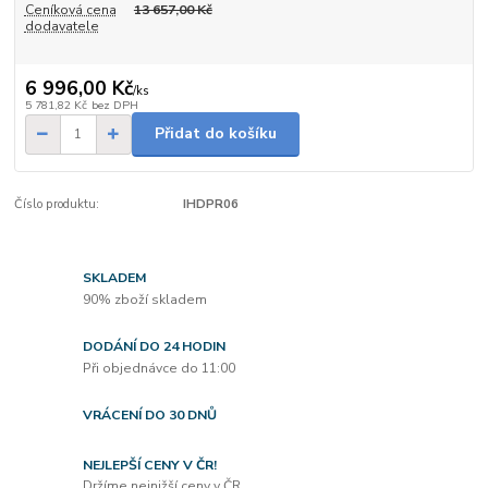
Ceníková cena
13 657,00 Kč
dodavatele
6 996,00 Kč
/
ks
5 781,82 Kč
bez DPH
Přidat do košíku
Číslo produktu:
IHDPR06
SKLADEM
90% zboží skladem
DODÁNÍ DO 24 HODIN
Při objednávce do 11:00
VRÁCENÍ DO 30 DNŮ
NEJLEPŠÍ CENY V ČR!
Držíme nejnižší ceny v ČR