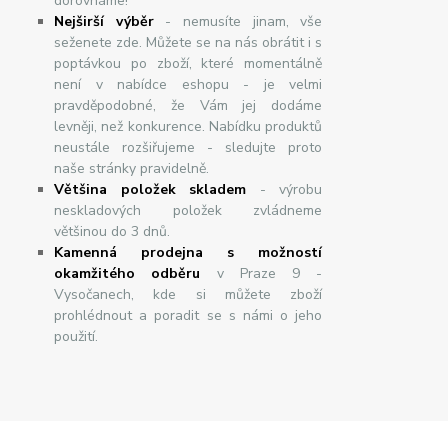
dorovnáme!
Nej
š
ir
ší
v
ý
b
ě
r
- nemusíte jinam, vše
seženete zde. Můžete se na nás obrátit i s
poptávkou po zboží, které momentálně
není v nabídce eshopu - je velmi
pravděpodobné, že Vám jej dodáme
levněji, než konkurence. Nabídku produktů
neustále rozšiřujeme - sledujte proto
naše stránky pravidelně.
Většina položek skladem
- výrobu
neskladových položek zvládneme
většinou do 3 dnů.
Kamenná prodejna s možností
okamžitého odběru
v Praze 9 -
Vysočanech, kde si můžete zboží
prohlédnout a poradit se s námi o jeho
použití.