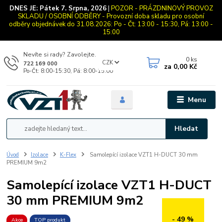
DNES JE:
Pátek 7. Srpna, 2026
|
POZOR - PRÁZDNINOVÝ PROVOZ
SKLADU / OSOBNÍ ODBĚRY - Provozní doba skladu pro osobní
odběry objednávek do 31.08.2026: Po - Čt: 13:00 - 15:30, Pá: 13:00 -
15:00
Nevíte si rady? Zavolejte.
0
ks
CZK
722 169 000
za
0,00 Kč
Po-Čt: 8:00-15:30, Pá: 8:00-15:00
Menu
Hledat
Úvod
Izolace
K-Flex
Samolepící izolace VZT1 H-DUCT 30 mm
PREMIUM 9m2
Samolepící izolace VZT1 H-DUCT
30 mm PREMIUM 9m2
- 49 %
Akce
TOP produkt