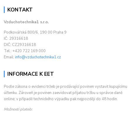
KONTAKT
Vzduchotechnika1 s.r.o.
Podkovářská 800/6, 190 00 Praha 9
IČ: 29316618
DIČ: CZ29316618
Tel.: +420 722 169 000
Email:
info@vzduchotechnika1.cz
INFORMACE K EET
Podle zákona o evidenci tržeb je prodávající povinen vystavit kupujícímu
účtenku. Zároveň je povinen zaevidovat přijatou tržbu u správce daně
online; v případě technického výpadku pak nejpozději do 48 hodin.
Možnosti plateb: