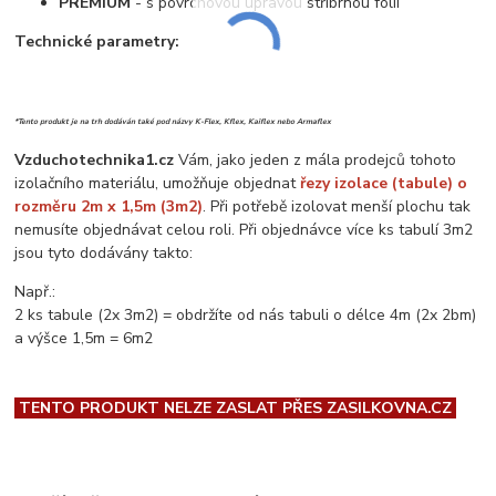
PREMIUM
- s povrchovou úpravou stříbrnou fólií
Technické parametry:
*Tento produkt je na trh dodáván také pod názvy K-Flex, Kflex, Kaiflex nebo Armaflex
Vzduchotechnika1.cz
Vám, jako jeden z mála prodejců tohoto
izolačního materiálu, umožňuje objednat
řezy izolace (tabule) o
rozměru 2m x 1,5m (3m2)
. Při potřebě izolovat menší plochu tak
nemusíte objednávat celou roli. Při objednávce více ks tabulí 3m2
jsou tyto dodávány takto:
Např.:
2 ks tabule (2x 3m2) = obdržíte od nás tabuli o délce 4m (2x 2bm)
a výšce 1,5m = 6m2
TENTO PRODUKT NELZE ZASLAT PŘES ZASILKOVNA.CZ