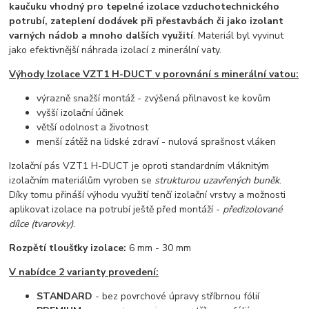
kaučuku vhodný pro tepelné izolace vzduchotechnického
potrubí, zateplení dodávek při přestavbách či jako izolant
varných nádob a mnoho dalších využití
. Materiál byl vyvinut
jako efektivnější náhrada izolací z minerální vaty.
Výhody Izolace VZT1 H-DUCT v porovnání s minerální vatou:
výrazně snažší montáž - zvýšená přilnavost ke kovům
vyšší izolační účinek
větší odolnost a životnost
menší zátěž na lidské zdraví - nulová sprašnost vláken
Izolační pás VZT1 H-DUCT je oproti standardním vláknitým
izolačním materiálům vyroben se
strukturou uzavřených buněk
.
Díky tomu přináší výhodu využití tenčí izolační vrstvy a možnosti
aplikovat izolace na potrubí ještě před montáží -
předizolované
dílce (tvarovky)
.
Rozpětí tloušťky izolace:
6 mm - 30 mm
V nabídce 2 varianty provedení:
STANDARD
- bez povrchové úpravy stříbrnou fólií