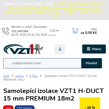
DNES JE:
Pátek 7. Srpna, 2026
|
POZOR - PRÁZDNINOVÝ PROVOZ
SKLADU / OSOBNÍ ODBĚRY - Provozní doba skladu pro osobní
odběry objednávek do 31.08.2026: Po - Čt: 13:00 - 15:30, Pá: 13:00 -
15:00
Nevíte si rady? Zavolejte.
0
ks
CZK
722 169 000
za
0,00 Kč
Po-Čt: 8:00-15:30, Pá: 8:00-15:00
Menu
Hledat
Úvod
Izolace
K-Flex
Samolepící izolace VZT1 H-DUCT 15 mm
PREMIUM 18m2
Samolepící izolace VZT1 H-DUCT
15 mm PREMIUM 18m2
- 49 %
Akce
TOP produkt