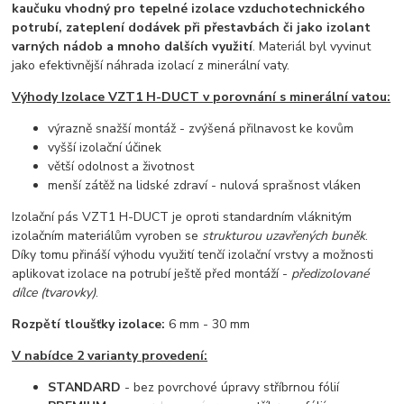
kaučuku vhodný pro tepelné izolace vzduchotechnického
potrubí, zateplení dodávek při přestavbách či jako izolant
varných nádob a mnoho dalších využití
. Materiál byl vyvinut
jako efektivnější náhrada izolací z minerální vaty.
Výhody Izolace VZT1 H-DUCT v porovnání s minerální vatou:
výrazně snažší montáž - zvýšená přilnavost ke kovům
vyšší izolační účinek
větší odolnost a životnost
menší zátěž na lidské zdraví - nulová sprašnost vláken
Izolační pás VZT1 H-DUCT je oproti standardním vláknitým
izolačním materiálům vyroben se
strukturou uzavřených buněk
.
Díky tomu přináší výhodu využití tenčí izolační vrstvy a možnosti
aplikovat izolace na potrubí ještě před montáží -
předizolované
dílce (tvarovky)
.
Rozpětí tloušťky izolace:
6 mm - 30 mm
V nabídce 2 varianty provedení:
STANDARD
- bez povrchové úpravy stříbrnou fólií