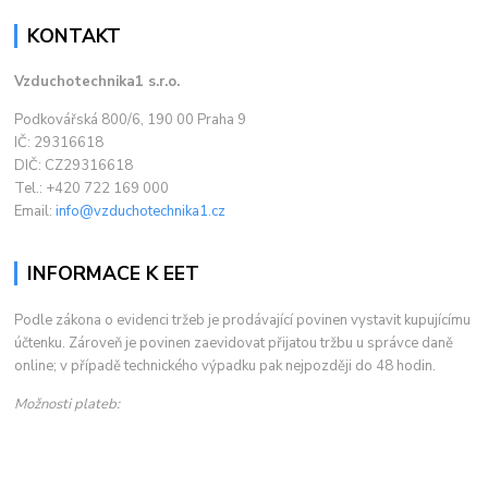
KONTAKT
Vzduchotechnika1 s.r.o.
Podkovářská 800/6, 190 00 Praha 9
IČ: 29316618
DIČ: CZ29316618
Tel.: +420 722 169 000
Email:
info@vzduchotechnika1.cz
INFORMACE K EET
Podle zákona o evidenci tržeb je prodávající povinen vystavit kupujícímu
účtenku. Zároveň je povinen zaevidovat přijatou tržbu u správce daně
online; v případě technického výpadku pak nejpozději do 48 hodin.
Možnosti plateb: