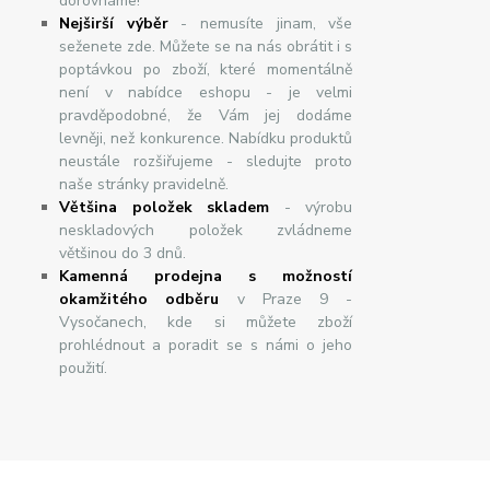
dorovnáme!
Nej
š
ir
ší
v
ý
b
ě
r
- nemusíte jinam, vše
seženete zde. Můžete se na nás obrátit i s
poptávkou po zboží, které momentálně
není v nabídce eshopu - je velmi
pravděpodobné, že Vám jej dodáme
levněji, než konkurence. Nabídku produktů
neustále rozšiřujeme - sledujte proto
naše stránky pravidelně.
Většina položek skladem
- výrobu
neskladových položek zvládneme
většinou do 3 dnů.
Kamenná prodejna s možností
okamžitého odběru
v Praze 9 -
Vysočanech, kde si můžete zboží
prohlédnout a poradit se s námi o jeho
použití.