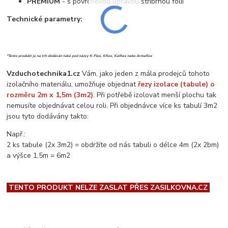
PREMIUM
- s povrchovou úpravou stříbrnou fólií
Technické parametry:
*Tento produkt je na trh dodáván také pod názvy K-Flex, Kflex, Kaiflex nebo Armaflex
Vzduchotechnika1.cz
Vám, jako jeden z mála prodejců tohoto
izolačního materiálu, umožňuje objednat
řezy izolace (tabule) o
rozměru 2m x 1,5m (3m2)
. Při potřebě izolovat menší plochu tak
nemusíte objednávat celou roli. Při objednávce více ks tabulí 3m2
jsou tyto dodávány takto:
Např.:
2 ks tabule (2x 3m2) = obdržíte od nás tabuli o délce 4m (2x 2bm)
a výšce 1,5m = 6m2
TENTO PRODUKT NELZE ZASLAT PŘES ZASILKOVNA.CZ