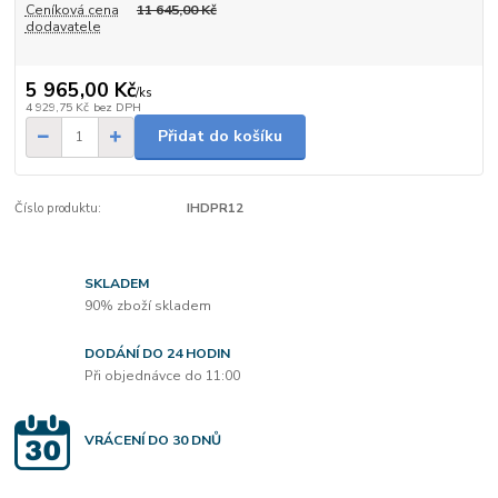
Ceníková cena
11 645,00 Kč
dodavatele
5 965,00 Kč
/
ks
4 929,75 Kč
bez DPH
Přidat do košíku
Číslo produktu:
IHDPR12
SKLADEM
90% zboží skladem
DODÁNÍ DO 24 HODIN
Při objednávce do 11:00
VRÁCENÍ DO 30 DNŮ