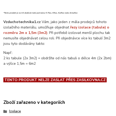
*Tento produkt je na trh dodáván také pod názvy K-Flex, Kflex, Kaiflex nebo Armaflex
Vzduchotechnika1.cz
Vám, jako jeden z mála prodejců tohoto
izolačního materiálu, umožňuje objednat
řezy izolace (tabule) o
rozměru 2m x 1,5m (3m2)
. Při potřebě izolovat menší plochu tak
nemusíte objednávat celou roli. Při objednávce více ks tabulí 3m2
jsou tyto dodávány takto:
Např.:
2 ks tabule (2x 3m2) = obdržíte od nás tabuli o délce 4m (2x 2bm)
a výšce 1,5m = 6m2
TENTO PRODUKT NELZE ZASLAT PŘES ZASILKOVNA.CZ
Zboží zařazeno v kategoriích
Izolace