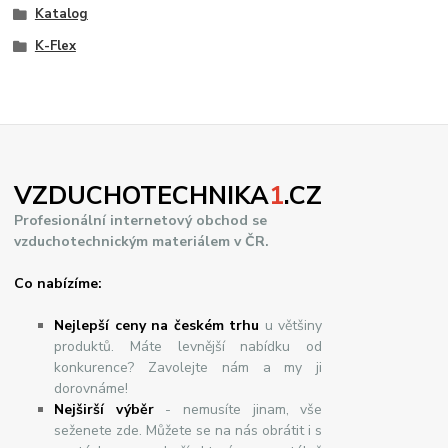
Katalog
K-Flex
VZDUCHOTECHNIKA
1
.CZ
Profesionální internetový obchod se
vzduchotechnickým materiálem v ČR.
Co nabízíme:
Nejlepší ceny na českém trhu
u většiny
produktů. Máte levnější nabídku od
konkurence? Zavolejte nám a my ji
dorovnáme!
Nej
š
ir
ší
v
ý
b
ě
r
- nemusíte jinam, vše
seženete zde. Můžete se na nás obrátit i s