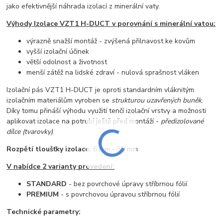
jako efektivnější náhrada izolací z minerální vaty.
Výhody Izolace VZT1 H-DUCT v porovnání s minerální vatou:
výrazně snažší montáž - zvýšená přilnavost ke kovům
vyšší izolační účinek
větší odolnost a životnost
menší zátěž na lidské zdraví - nulová sprašnost vláken
Izolační pás VZT1 H-DUCT je oproti standardním vláknitým
izolačním materiálům vyroben se
strukturou uzavřených buněk
.
Díky tomu přináší výhodu využití tenčí izolační vrstvy a možnosti
aplikovat izolace na potrubí ještě před montáží -
předizolované
dílce (tvarovky)
.
Rozpětí tloušťky izolace:
6 mm - 30 mm
V nabídce 2 varianty provedení:
STANDARD
- bez povrchové úpravy stříbrnou fólií
PREMIUM
- s povrchovou úpravou stříbrnou fólií
Technické parametry: