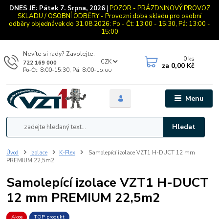
DNES JE:
Pátek 7. Srpna, 2026
|
POZOR - PRÁZDNINOVÝ PROVOZ
SKLADU / OSOBNÍ ODBĚRY - Provozní doba skladu pro osobní
odběry objednávek do 31.08.2026: Po - Čt: 13:00 - 15:30, Pá: 13:00 -
15:00
Nevíte si rady? Zavolejte.
0
ks
CZK
722 169 000
za
0,00 Kč
Po-Čt: 8:00-15:30, Pá: 8:00-15:00
Menu
Hledat
Úvod
Izolace
K-Flex
Samolepící izolace VZT1 H-DUCT 12 mm
PREMIUM 22,5m2
Samolepící izolace VZT1 H-DUCT
12 mm PREMIUM 22,5m2
Akce
TOP produkt