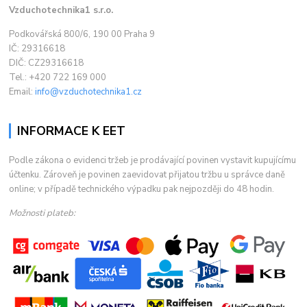
Vzduchotechnika1 s.r.o.
Podkovářská 800/6, 190 00 Praha 9
IČ: 29316618
DIČ: CZ29316618
Tel.: +420 722 169 000
Email:
info@vzduchotechnika1.cz
INFORMACE K EET
Podle zákona o evidenci tržeb je prodávající povinen vystavit kupujícímu
účtenku. Zároveň je povinen zaevidovat přijatou tržbu u správce daně
online; v případě technického výpadku pak nejpozději do 48 hodin.
Možnosti plateb: