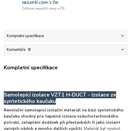
NEJLEPŠÍ CENY V ČR!
Držíme nejnižší ceny v ČR
Kompletní specifikace
Komentáře
0
Kompletní specifikace
Samolepící izolace VZT1 H-DUCT - Izolace ze
syntetického kaučuku
Revoluční samolepící izolační materiál na bázi syntetického
kaučuku vhodný pro tepelné izolace vzduchotechnického
potrubí, zateplení dodávek při přestavbách či jako izolant
varných nádob a mnoho dalších využití
. Materiál byl vyvinut