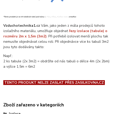
*Tento produkt je na trh dodáván také pod názvy K-Flex, Kflex, Kaiflex nebo Armaflex
Vzduchotechnika1.cz
Vám, jako jeden z mála prodejců tohoto
izolačního materiálu, umožňuje objednat
řezy izolace (tabule) o
rozměru 2m x 1,5m (3m2)
. Při potřebě izolovat menší plochu tak
nemusíte objednávat celou roli. Při objednávce více ks tabulí 3m2
jsou tyto dodávány takto:
Např.:
2 ks tabule (2x 3m2) = obdržíte od nás tabuli o délce 4m (2x 2bm)
a výšce 1,5m = 6m2
TENTO PRODUKT NELZE ZASLAT PŘES ZASILKOVNA.CZ
Zboží zařazeno v kategoriích
Izolace