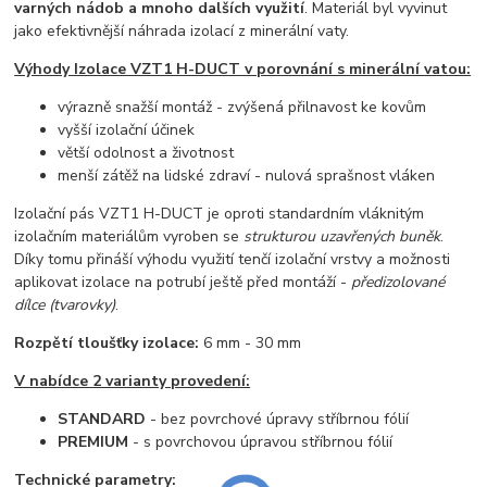
varných nádob a mnoho dalších využití
. Materiál byl vyvinut
jako efektivnější náhrada izolací z minerální vaty.
Výhody Izolace VZT1 H-DUCT v porovnání s minerální vatou:
výrazně snažší montáž - zvýšená přilnavost ke kovům
vyšší izolační účinek
větší odolnost a životnost
menší zátěž na lidské zdraví - nulová sprašnost vláken
Izolační pás VZT1 H-DUCT je oproti standardním vláknitým
izolačním materiálům vyroben se
strukturou uzavřených buněk
.
Díky tomu přináší výhodu využití tenčí izolační vrstvy a možnosti
aplikovat izolace na potrubí ještě před montáží -
předizolované
dílce (tvarovky)
.
Rozpětí tloušťky izolace:
6 mm - 30 mm
V nabídce 2 varianty provedení:
STANDARD
- bez povrchové úpravy stříbrnou fólií
PREMIUM
- s povrchovou úpravou stříbrnou fólií
Technické parametry: