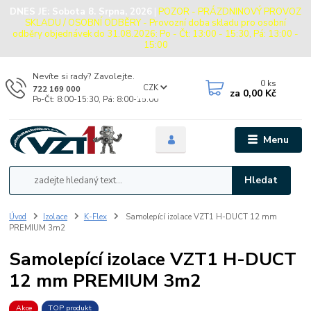
DNES JE:
Sobota 8. Srpna, 2026
|
POZOR - PRÁZDNINOVÝ PROVOZ
SKLADU / OSOBNÍ ODBĚRY - Provozní doba skladu pro osobní
odběry objednávek do 31.08.2026: Po - Čt: 13:00 - 15:30, Pá: 13:00 -
15:00
Nevíte si rady? Zavolejte.
0
ks
CZK
722 169 000
za
0,00 Kč
Po-Čt: 8:00-15:30, Pá: 8:00-15:00
Menu
Hledat
Úvod
Izolace
K-Flex
Samolepící izolace VZT1 H-DUCT 12 mm
PREMIUM 3m2
Samolepící izolace VZT1 H-DUCT
12 mm PREMIUM 3m2
Akce
TOP produkt