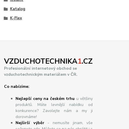
Katalog
K-Flex
VZDUCHOTECHNIKA
1
.CZ
Profesionální internetový obchod se
vzduchotechnickým materiálem v ČR.
Co nabízíme:
Nejlepší ceny na českém trhu
u většiny
produktů. Máte levnější nabídku od
konkurence? Zavolejte nám a my ji
dorovnáme!
Nej
š
ir
ší
v
ý
b
ě
r
- nemusíte jinam, vše
seženete zde. Můžete se na nás obrátit i s