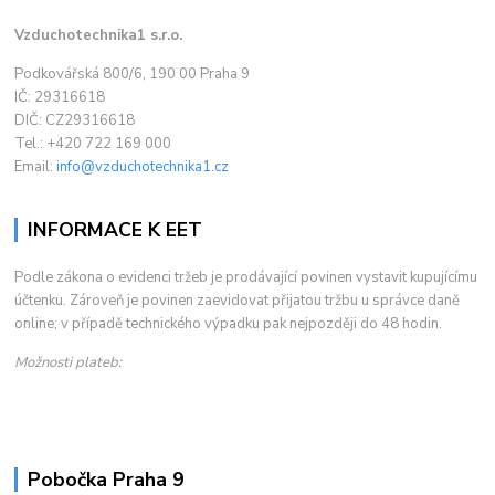
Vzduchotechnika1 s.r.o.
Podkovářská 800/6, 190 00 Praha 9
IČ: 29316618
DIČ: CZ29316618
Tel.: +420 722 169 000
Email:
info@vzduchotechnika1.cz
INFORMACE K EET
Podle zákona o evidenci tržeb je prodávající povinen vystavit kupujícímu
účtenku. Zároveň je povinen zaevidovat přijatou tržbu u správce daně
online; v případě technického výpadku pak nejpozději do 48 hodin.
Možnosti plateb:
Pobočka Praha 9