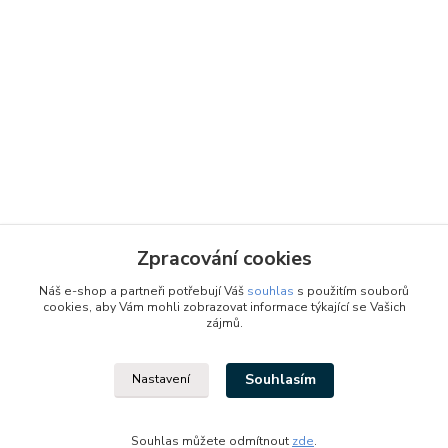
Zpracování cookies
Náš e-shop a partneři potřebují Váš
souhlas
s použitím souborů
cookies, aby Vám mohli zobrazovat informace týkající se Vašich
zájmů.
Souhlasím
Nastavení
Designed by: Vzduchotechnika1 s.r.o.
Vytvořeno na
Eshop-rychle.cz
Souhlas můžete odmítnout
zde
.