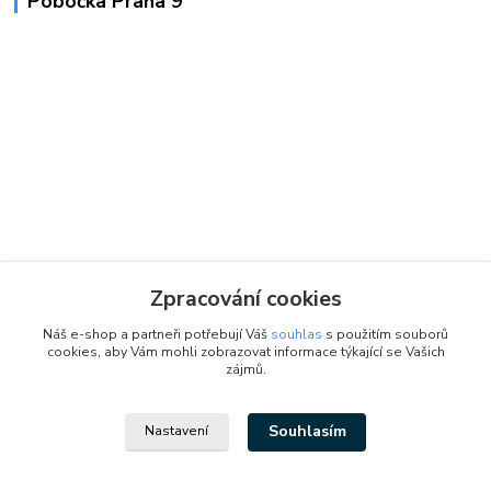
Pobočka Praha 9
Zpracování cookies
Náš e-shop a partneři potřebují Váš
souhlas
s použitím souborů
cookies, aby Vám mohli zobrazovat informace týkající se Vašich
zájmů.
Souhlasím
Nastavení
Designed by: Vzduchotechnika1 s.r.o.