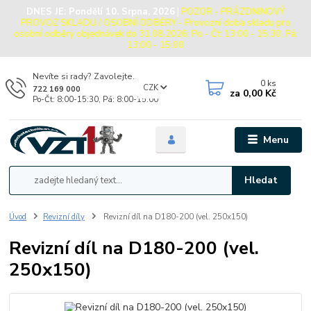
DNES JE:
Pondělí 10. Srpna, 2026
|
POZOR - PRÁZDNINOVÝ
PROVOZ SKLADU / OSOBNÍ ODBĚRY - Provozní doba skladu pro
osobní odběry objednávek do 31.08.2026: Po - Čt: 13:00 - 15:30, Pá:
13:00 - 15:00
Nevíte si rady? Zavolejte.
0
ks
CZK
722 169 000
za
0,00 Kč
Po-Čt: 8:00-15:30, Pá: 8:00-15:00
Menu
Hledat
Úvod
Revizní díly
Revizní díl na D180-200 (vel. 250x150)
Revizní díl na D180-200 (vel.
250x150)