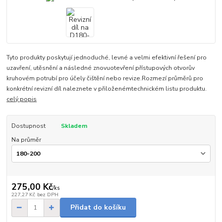
Tyto produkty poskytují jednoduché, levné a velmi efektivní řešení pro
uzavření, utěsnění a následné znovuotevření přístupových otvorův
kruhovém potrubí pro účely čištění nebo revize.Rozmezí průměrů pro
konkrétní revizní díl naleznete v přiloženémtechnickém listu produktu.
celý popis
Dostupnost
Skladem
Na průměr
275,00 Kč
/
ks
227,27 Kč
bez DPH
Přidat do košíku