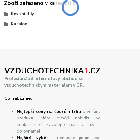
Zboží zařazeno v kategoriích
Revizní díly
Katalog
VZDUCHOTECHNIKA
1
.CZ
Profesionální internetový obchod se
vzduchotechnickým materiálem v ČR.
Co nabízíme:
Nejlepší ceny na českém trhu
u většiny
produktů. Máte levnější nabídku od
konkurence? Zavolejte nám a my ji
dorovnáme!
Nej
š
ir
ší
v
ý
b
ě
r
- nemusíte jinam, vše