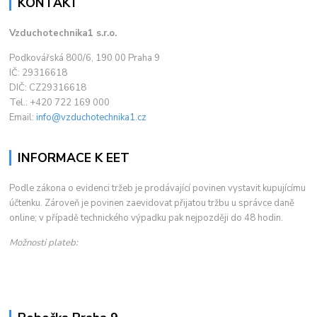
KONTAKT
Vzduchotechnika1 s.r.o.
Podkovářská 800/6, 190 00 Praha 9
IČ: 29316618
DIČ: CZ29316618
Tel.: +420 722 169 000
Email:
info@vzduchotechnika1.cz
INFORMACE K EET
Podle zákona o evidenci tržeb je prodávající povinen vystavit kupujícímu
účtenku. Zároveň je povinen zaevidovat přijatou tržbu u správce daně
online; v případě technického výpadku pak nejpozději do 48 hodin.
Možnosti plateb: