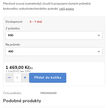
Přechod osový (symetrický) slouží k propojení různých průměrů
kruhového vzduchotechnického potrubí.
celý popis
Dostupnost
5 - 7 dnů
Z průměru
Na průměr
1 469,00 Kč
/
ks
1 214,05 Kč
bez DPH
Přidat do košíku
Číslo produktu:
PRO500400
Podobné produkty