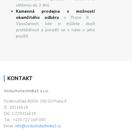
většinou do 3 dnů.
Kamenná prodejna s možností
okamžitého odběru
v Praze 9 -
Vysočanech, kde si můžete zboží
prohlédnout a poradit se s námi o jeho
použití.
KONTAKT
Vzduchotechnika1 s.r.o.
Podkovářská 800/6, 190 00 Praha 9
IČ: 29316618
DIČ: CZ29316618
Tel.: +420 722 169 000
Email:
info@vzduchotechnika1.cz