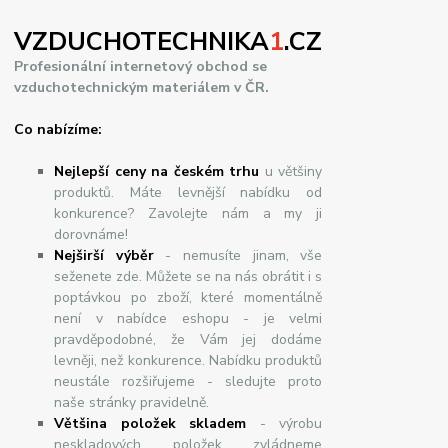
VZDUCHOTECHNIKA
1
.CZ
Profesionální internetový obchod se
vzduchotechnickým materiálem v ČR.
Co nabízíme:
Nejlepší ceny na českém trhu
u většiny
produktů. Máte levnější nabídku od
konkurence? Zavolejte nám a my ji
dorovnáme!
Nej
š
ir
ší
v
ý
b
ě
r
- nemusíte jinam, vše
seženete zde. Můžete se na nás obrátit i s
poptávkou po zboží, které momentálně
není v nabídce eshopu - je velmi
pravděpodobné, že Vám jej dodáme
levněji, než konkurence. Nabídku produktů
neustále rozšiřujeme - sledujte proto
naše stránky pravidelně.
Většina položek skladem
- výrobu
neskladových položek zvládneme