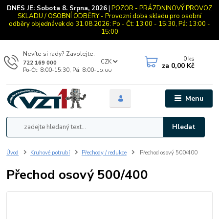
DNES JE:
Sobota 8. Srpna, 2026
|
POZOR - PRÁZDNINOVÝ PROVOZ
SKLADU / OSOBNÍ ODBĚRY - Provozní doba skladu pro osobní
odběry objednávek do 31.08.2026: Po - Čt: 13:00 - 15:30, Pá: 13:00 -
15:00
Nevíte si rady? Zavolejte.
0
ks
CZK
722 169 000
za
0,00 Kč
Po-Čt: 8:00-15:30, Pá: 8:00-15:00
Menu
Hledat
Úvod
Kruhové potrubí
Přechody / redukce
Přechod osový 500/400
Přechod osový 500/400