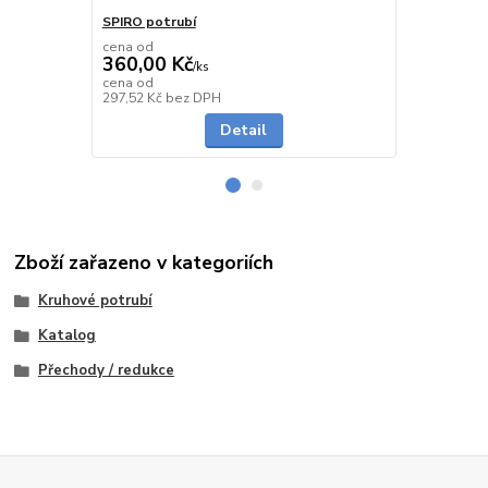
SPIRO potrubí
SPIRO potru
cena od
cena od
360,00 Kč
291,00 K
/
ks
cena od
cena od
Skladem
297,52 Kč
bez DPH
240,50 Kč
be
Detail
Zboží zařazeno v kategoriích
Kruhové potrubí
Katalog
Přechody / redukce