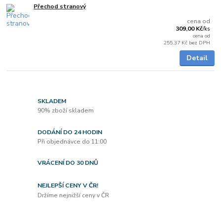
Přechod stranový
5 - 7 dnů
cena od
309,00 Kč
/
ks
cena od
255,37 Kč
bez DPH
Detail
SKLADEM
90% zboží skladem
DODÁNÍ DO 24 HODIN
Při objednávce do 11:00
VRÁCENÍ DO 30 DNŮ
NEJLEPŠÍ CENY V ČR!
Držíme nejnižší ceny v ČR