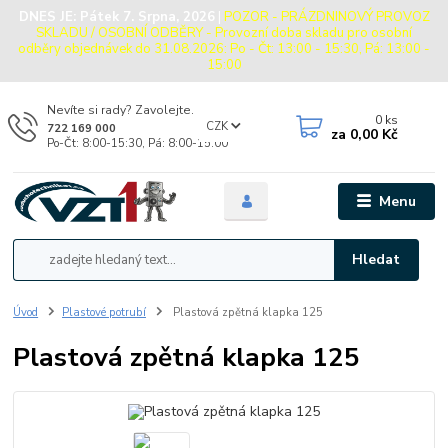
DNES JE:
Pátek 7. Srpna, 2026
|
POZOR - PRÁZDNINOVÝ PROVOZ
SKLADU / OSOBNÍ ODBĚRY - Provozní doba skladu pro osobní
odběry objednávek do 31.08.2026: Po - Čt: 13:00 - 15:30, Pá: 13:00 -
15:00
Nevíte si rady? Zavolejte.
0
ks
CZK
722 169 000
za
0,00 Kč
Po-Čt: 8:00-15:30, Pá: 8:00-15:00
Menu
Hledat
Úvod
Plastové potrubí
Plastová zpětná klapka 125
Plastová zpětná klapka 125