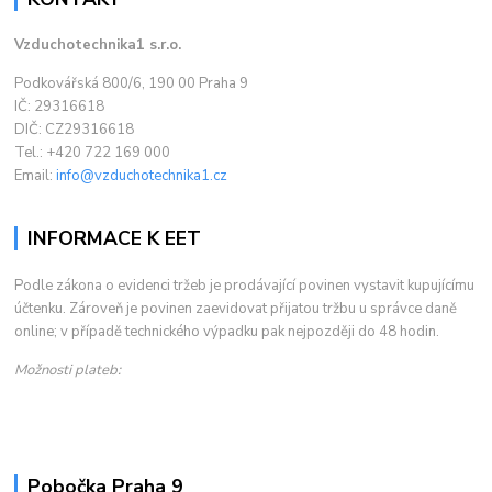
Vzduchotechnika1 s.r.o.
Podkovářská 800/6, 190 00 Praha 9
IČ: 29316618
DIČ: CZ29316618
Tel.: +420 722 169 000
Email:
info@vzduchotechnika1.cz
INFORMACE K EET
Podle zákona o evidenci tržeb je prodávající povinen vystavit kupujícímu
účtenku. Zároveň je povinen zaevidovat přijatou tržbu u správce daně
online; v případě technického výpadku pak nejpozději do 48 hodin.
Možnosti plateb:
Pobočka Praha 9