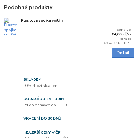
Podobné produkty
Plastová spojka vnitřní
na dotaz
cena od
84,00 Kč
/
ks
cena od
69,42 Kč
bez DPH
Detail
SKLADEM
90% zboží skladem
DODÁNÍ DO 24 HODIN
Při objednávce do 11:00
VRÁCENÍ DO 30 DNŮ
NEJLEPŠÍ CENY V ČR!