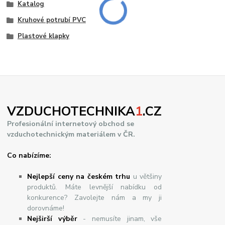
Katalog
Kruhové potrubí PVC
Plastové klapky
VZDUCHOTECHNIKA
1
.CZ
Profesionální internetový obchod se
vzduchotechnickým materiálem v ČR.
Co nabízíme:
Nejlepší ceny na českém trhu
u většiny
produktů. Máte levnější nabídku od
konkurence? Zavolejte nám a my ji
dorovnáme!
Nej
š
ir
ší
v
ý
b
ě
r
- nemusíte jinam, vše