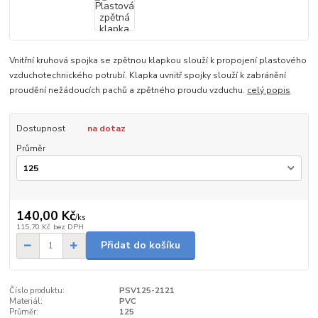
Vnitřní kruhová spojka se zpětnou klapkou slouží k propojení plastového
vzduchotechnického potrubí. Klapka uvnitř spojky slouží k zabránění
proudění nežádoucích pachů a zpětného proudu vzduchu.
celý popis
Dostupnost
na dotaz
Průměr
140,00 Kč
/
ks
115,70 Kč
bez DPH
Přidat do košíku
Číslo produktu:
PSV125-2121
Materiál:
PVC
Průměr:
125