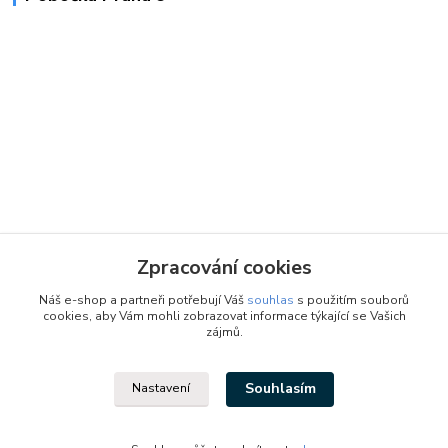
Zpracování cookies
Náš e-shop a partneři potřebují Váš
souhlas
s použitím souborů
cookies, aby Vám mohli zobrazovat informace týkající se Vašich
zájmů.
Souhlasím
Nastavení
Designed by: Vzduchotechnika1 s.r.o.
Vytvořeno na
Eshop-rychle.cz