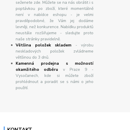
seženete zde. Můžete se na nás obrátit i s
poptávkou po zboží, které momentálně
není v nabídce eshopu - je velmi
pravděpodobné, že Vám jej dodáme
levněji, než konkurence. Nabídku produktů
neustále rozšiřujeme - sledujte proto
naše stránky pravidelně.
Většina položek skladem
- výrobu
neskladových položek zvládneme
většinou do 3 dnů.
Kamenná prodejna s možností
okamžitého odběru
v Praze 9 -
Vysočanech, kde si můžete zboží
prohlédnout a poradit se s námi o jeho
použití.
KONTAKT