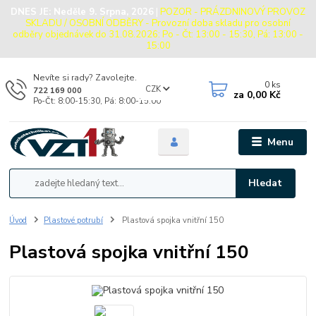
DNES JE:
Neděle 9. Srpna, 2026
|
POZOR - PRÁZDNINOVÝ PROVOZ
SKLADU / OSOBNÍ ODBĚRY - Provozní doba skladu pro osobní
odběry objednávek do 31.08.2026: Po - Čt: 13:00 - 15:30, Pá: 13:00 -
15:00
Nevíte si rady? Zavolejte.
0
ks
CZK
722 169 000
za
0,00 Kč
Po-Čt: 8:00-15:30, Pá: 8:00-15:00
Menu
Hledat
Úvod
Plastové potrubí
Plastová spojka vnitřní 150
Plastová spojka vnitřní 150