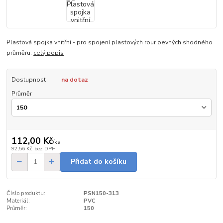
Plastová spojka vnitřní - pro spojení plastových rour pevných shodného
průměru.
celý popis
Dostupnost
na dotaz
Průměr
112,00 Kč
/
ks
92,56 Kč
bez DPH
Přidat do košíku
Číslo produktu:
PSN150-313
Materiál:
PVC
Průměr:
150