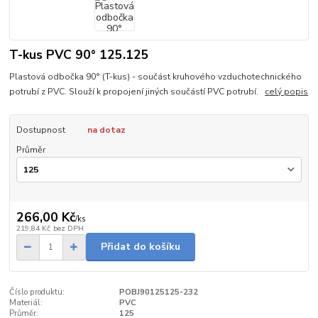
T-kus PVC 90° 125.125
Plastová odbočka 90° (T-kus) - součást kruhového vzduchotechnického
potrubí z PVC. Slouží k propojení jiných součástí PVC potrubí.
celý popis
Dostupnost
na dotaz
Průměr
266,00 Kč
/
ks
219,84 Kč
bez DPH
Přidat do košíku
Číslo produktu:
POBJ90125125-232
Materiál:
PVC
Průměr:
125