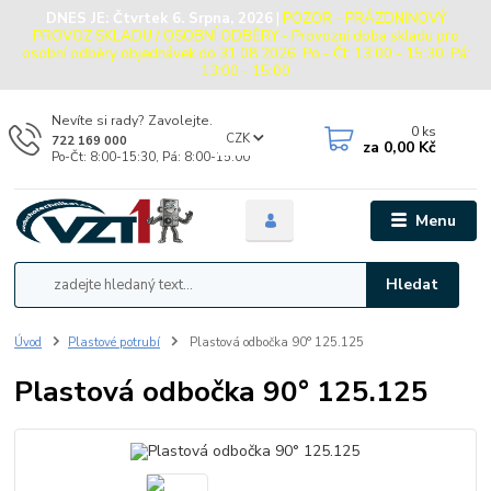
DNES JE:
Čtvrtek 6. Srpna, 2026
|
POZOR - PRÁZDNINOVÝ
PROVOZ SKLADU / OSOBNÍ ODBĚRY - Provozní doba skladu pro
osobní odběry objednávek do 31.08.2026: Po - Čt: 13:00 - 15:30, Pá:
13:00 - 15:00
Nevíte si rady? Zavolejte.
0
ks
CZK
722 169 000
za
0,00 Kč
Po-Čt: 8:00-15:30, Pá: 8:00-15:00
Menu
Hledat
Úvod
Plastové potrubí
Plastová odbočka 90° 125.125
Plastová odbočka 90° 125.125