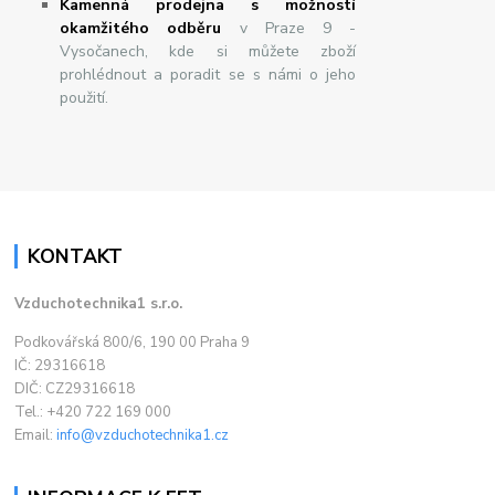
Kamenná prodejna s možností
okamžitého odběru
v Praze 9 -
Vysočanech, kde si můžete zboží
prohlédnout a poradit se s námi o jeho
použití.
KONTAKT
Vzduchotechnika1 s.r.o.
Podkovářská 800/6, 190 00 Praha 9
IČ: 29316618
DIČ: CZ29316618
Tel.: +420 722 169 000
Email:
info@vzduchotechnika1.cz