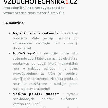
VZDUCHOTECHNIKA
1
.CZ
Profesionální internetový obchod se
vzduchotechnickým materiálem v ČR.
Co nabízíme:
Nejlepší ceny na českém trhu
u většiny
produktů. Máte levnější nabídku od
konkurence? Zavolejte nám a my ji
dorovnáme!
Nej
š
ir
ší
v
ý
b
ě
r
- nemusíte jinam, vše
seženete zde. Můžete se na nás obrátit i s
poptávkou po zboží, které momentálně
není v nabídce eshopu - je velmi
pravděpodobné, že Vám jej dodáme
levněji, než konkurence. Nabídku produktů
neustále rozšiřujeme - sledujte proto
naše stránky pravidelně.
Většina položek skladem
- výrobu
neskladových položek zvládneme
většinou do 3 dnů.