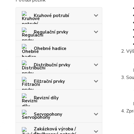
Potrubí pozink
Kruhové potrubí
Regulační prvky
Ohebné hadice
Výš
Distribuční prvky
Sou
Filtrační prvky
Revizní díly
Zpr
Servopohony
Zakázková výroba /