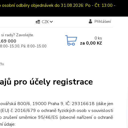
bní odběry objednávek do 31.08.2026: Po - Čt: 13:00 -
Přihlášení
CZK
 si rady? Zavolejte.
0
ks
169 000
za
0,00 Kč
 8:00-15:30, Pá: 8:00-15:00
čtu
jů pro účely registrace
kovářská 800/6, 19000 Praha 9, IČ: 29316618 (dále jen
(EU) č. 2016/679 o ochraně fyzických osob v souvislosti
o zrušení směrnice 95/46/ES (obecné nařízení o ochraně
ní údaje: