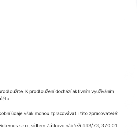
prodloužíte. K prodloužení dochází aktivním využíváním
 účtu
obní údaje však mohou zpracovávat i tito zpracovatelé:
olemos s.r.o., sídlem Zátkovo nábřeží 448/73, 370 01,