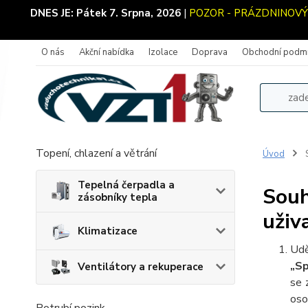
DNES JE:
Pátek 7. Srpna, 2026
|
POZOR - PRÁZDNINOVÝ PR
O nás
Akční nabídka
Izolace
Doprava
Obchodní podm
Topení, chlazení a větrání
Úvod
S
Tepelná čerpadla a
Souh
zásobníky tepla
uživ
Klimatizace
Udě
„Sp
Ventilátory a rekuperace
se 
oso