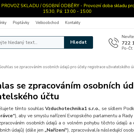
OVOZ SKLADU / OSOBNÍ ODBĚRY - Provozní doba skladu pro oso
15:30, Pá: 13:00 - 15:00
ínky
Poptávky
Velkoobchod
Kontakty
Nevíte
Hledat
722 
Po-Čt:
ouhlas se zpracováním osobních údajů pro účely registrace uživatelského ú
las se zpracováním osobních úda
atelského účtu
lujete tímto souhlas
Vzduchotechnika1 s.r.o.
, se sídlem Pod
rávce“
), aby ve smyslu nařízení Evropského parlamentu a Rady 
zpracováním osobních údajů a o volném pohybu těchto údajů a 
bních údajů) (dále jen
„Nařízení“
), zpracovával/a následující osob