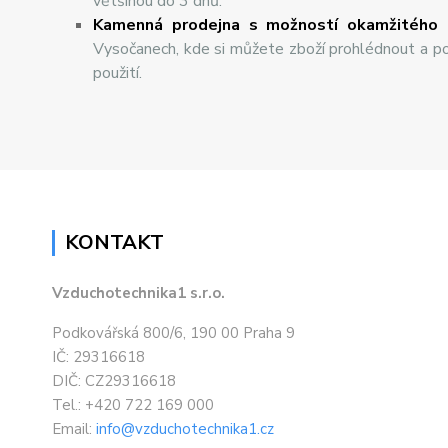
většinou do 3 dnů.
Kamenná prodejna s možností okamžitého 
Vysočanech, kde si můžete zboží prohlédnout a po
použití.
KONTAKT
Vzduchotechnika1 s.r.o.
Podkovářská 800/6, 190 00 Praha 9
IČ: 29316618
DIČ: CZ29316618
Tel.: +420 722 169 000
Email:
info@vzduchotechnika1.cz