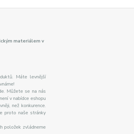
ickým materiálem v
duktů. Máte levnější
ovnáme!
de. Můžete se na nás
 není v nabídce eshopu
něji, než konkurence.
te proto naše stránky
ch položek zvládneme