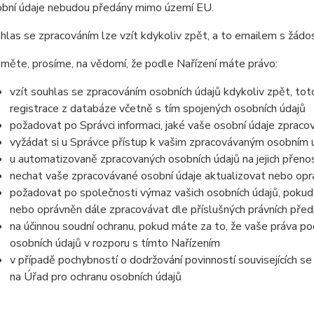
bní údaje nebudou předány mimo území EU.
hlas se zpracováním lze vzít kdykoliv zpět, a to emailem s žádos
měte, prosíme, na vědomí, že podle Nařízení máte právo:
vzít souhlas se zpracováním osobních údajů kdykoliv zpět, to
registrace z databáze včetně s tím spojených osobních údajů
požadovat po Správci informaci, jaké vaše osobní údaje zpraco
vyžádat si u Správce přístup k vašim zpracovávaným osobním ú
u automatizovaně zpracovaných osobních údajů na jejich přeno
nechat vaše zpracovávané osobní údaje aktualizovat nebo opra
požadovat po společnosti výmaz vašich osobních údajů, pokud 
nebo oprávněn dále zpracovávat dle příslušných právních před
na účinnou soudní ochranu, pokud máte za to, že vaše práva po
osobních údajů v rozporu s tímto Nařízením
v případě pochybností o dodržování povinností souvisejících s
na Úřad pro ochranu osobních údajů