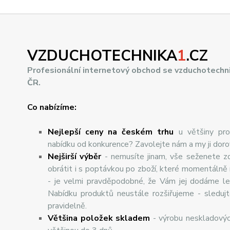
VZDUCHOTECHNIKA
1
.CZ
Profesionální internetový obchod se vzduchotechn
ČR.
Co nabízíme:
Nejlepší ceny na českém trhu
u většiny pro
nabídku od konkurence? Zavolejte nám a my ji dor
Nej
š
ir
ší
v
ý
b
ě
r
- nemusíte jinam, vše seženete z
obrátit i s poptávkou po zboží, které momentálně
- je velmi pravděpodobné, že Vám jej dodáme lev
Nabídku produktů neustále rozšiřujeme - sleduj
pravidelně.
Většina položek skladem
- výrobu neskladový