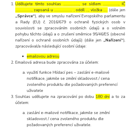
Udělujete tímto souhlas ……………..., se sídlem ………………, IČ
………………., zapsaná u ………………… , oddíl …, vložka …..
(dále jen
„Správce“
), aby ve smyslu nařízení Evropského parlamentu
a Rady (EU) č. 2016/679 o ochraně fyzických osob v
souvislosti se zpracováním osobních údajů a o volném
pohybu těchto údajů a o zrušení směrnice 95/46/ES (obecné
nařízení o ochraně osobních údajů) (dále jen
„Nařízení“
),
zpracovával/a následující osobní údaje:
emailovou adresu
Emailová adresa bude zpracována za účelem:
využití funkce Hlídací pes – zaslání e-mailové
notifikace, jakmile se změní skladovost / cena
zvoleného produktu dle požadovaných preferencí
uživatele
Souhlas udělujete na zpracování po dobu
180 dní
a to za
účelem:
zaslání e-mailové notifikace, jakmile se změní
skladovost / cena zvoleného produktu dle
požadovaných preferencí uživatele.