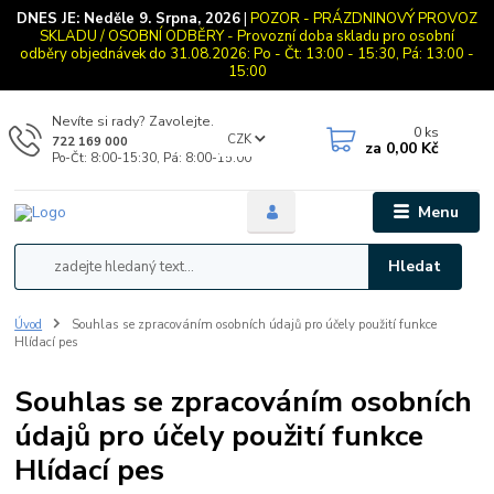
DNES JE:
Neděle 9. Srpna, 2026
|
POZOR - PRÁZDNINOVÝ PROVOZ
SKLADU / OSOBNÍ ODBĚRY - Provozní doba skladu pro osobní
odběry objednávek do 31.08.2026: Po - Čt: 13:00 - 15:30, Pá: 13:00 -
15:00
Nevíte si rady? Zavolejte.
0
ks
CZK
722 169 000
za
0,00 Kč
Po-Čt: 8:00-15:30, Pá: 8:00-15:00
Menu
Hledat
Úvod
Souhlas se zpracováním osobních údajů pro účely použití funkce
Hlídací pes
Souhlas se zpracováním osobních
údajů pro účely použití funkce
Hlídací pes