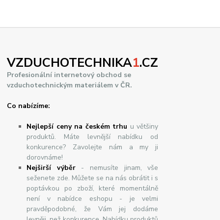
VZDUCHOTECHNIKA
1
.CZ
Profesionální internetový obchod se
vzduchotechnickým materiálem v ČR.
Co nabízíme:
Nejlepší ceny na českém trhu
u většiny
produktů. Máte levnější nabídku od
konkurence? Zavolejte nám a my ji
dorovnáme!
Nej
š
ir
ší
v
ý
b
ě
r
- nemusíte jinam, vše
seženete zde. Můžete se na nás obrátit i s
poptávkou po zboží, které momentálně
není v nabídce eshopu - je velmi
pravděpodobné, že Vám jej dodáme
levněji, než konkurence. Nabídku produktů