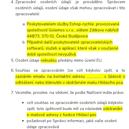
Zpracování osobních údajů je prováděno Správcem
osobních údajů, osobní údaje však mohou zpracovávat i tito
zpracovatelé:
Poskytovatelem služby Eshop-rychle, provozované
společností Golemos s.r.o., sídlem Zátkovo nábřeží
448/73, 370 01, České Budějovice
Případně další poskytovatelé zpracovatelských
softwarů, služeb a aplikací, které však v současné
době společnost nevyužívá.
Osobní údaje
nebudou
předány mimo území EU.
Souhlas se zpracováním lze vzít kdykoliv zpět, a to
zasláním emailu na kontaktní adresu ..……………. s žádostí o
odhlášení, nebo kliknutím v obdrženém mailu Hlídacího psa
.
Vezměte, prosíme, na vědomí, že podle Nařízení máte právo:
vzít souhlas se zpracováním osobních údajů kdykoliv
zpět, toto zpětvzetí bude mít za následek
odstranění
e-mailové adresy z funkce Hlídací pes
požadovat po Správci informaci, jaké vaše osobní
údaje zpracovává