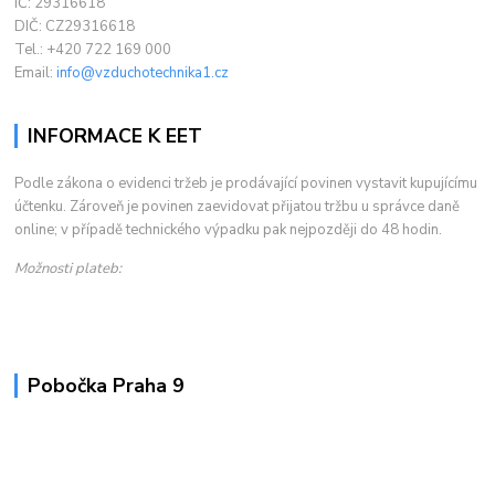
IČ: 29316618
DIČ: CZ29316618
Tel.: +420 722 169 000
Email:
info@vzduchotechnika1.cz
INFORMACE K EET
Podle zákona o evidenci tržeb je prodávající povinen vystavit kupujícímu
účtenku. Zároveň je povinen zaevidovat přijatou tržbu u správce daně
online; v případě technického výpadku pak nejpozději do 48 hodin.
Možnosti plateb:
Pobočka Praha 9