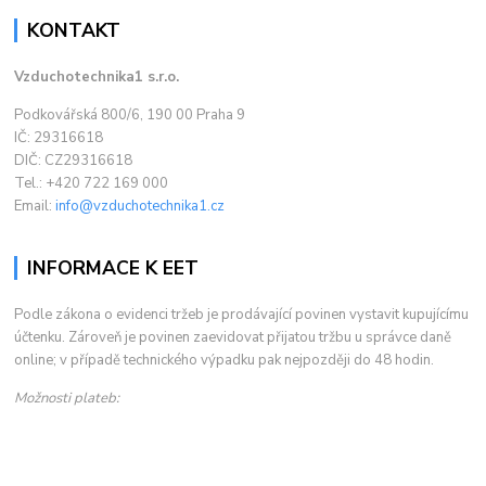
KONTAKT
Vzduchotechnika1 s.r.o.
Podkovářská 800/6, 190 00 Praha 9
IČ: 29316618
DIČ: CZ29316618
Tel.: +420 722 169 000
Email:
info@vzduchotechnika1.cz
INFORMACE K EET
Podle zákona o evidenci tržeb je prodávající povinen vystavit kupujícímu
účtenku. Zároveň je povinen zaevidovat přijatou tržbu u správce daně
online; v případě technického výpadku pak nejpozději do 48 hodin.
Možnosti plateb: