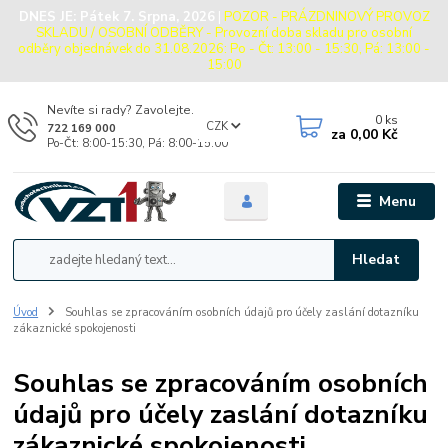
DNES JE:
Pátek 7. Srpna, 2026
|
POZOR - PRÁZDNINOVÝ PROVOZ
SKLADU / OSOBNÍ ODBĚRY - Provozní doba skladu pro osobní
odběry objednávek do 31.08.2026: Po - Čt: 13:00 - 15:30, Pá: 13:00 -
15:00
Nevíte si rady? Zavolejte.
0
ks
CZK
722 169 000
za
0,00 Kč
Po-Čt: 8:00-15:30, Pá: 8:00-15:00
Menu
Hledat
Úvod
Souhlas se zpracováním osobních údajů pro účely zaslání dotazníku
zákaznické spokojenosti
Souhlas se zpracováním osobních
údajů pro účely zaslání dotazníku
zákaznické spokojenosti