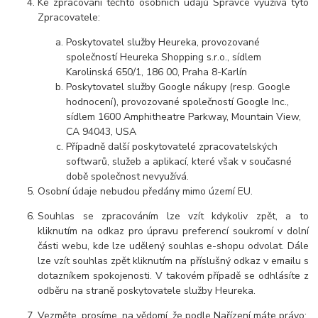
Ke zpracování těchto osobních údajů Správce využívá tyto
Zpracovatele:
Poskytovatel služby Heureka, provozované
společností Heureka Shopping s.r.o., sídlem
Karolinská 650/1, 186 00, Praha 8-Karlín
Poskytovatel služby Google nákupy (resp. Google
hodnocení), provozované společností Google Inc.,
sídlem 1600 Amphitheatre Parkway, Mountain View,
CA 94043, USA
Případně další poskytovatelé zpracovatelských
softwarů, služeb a aplikací, které však v současné
době společnost nevyužívá.
Osobní údaje nebudou předány mimo území EU.
Souhlas se zpracováním lze vzít kdykoliv zpět, a to
kliknutím na odkaz pro úpravu preferencí soukromí v dolní
části webu, kde lze udělený souhlas e-shopu odvolat. Dále
lze vzít souhlas zpět kliknutím na příslušný odkaz v emailu s
dotazníkem spokojenosti. V takovém případě se odhlásíte z
odběru na straně poskytovatele služby Heureka.
Vezměte, prosíme, na vědomí, že podle Nařízení máte právo: