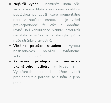
Nej
š
ir
ší
v
ý
b
ě
r
- nemusíte jinam, vše
seženete zde. Můžete se na nás obrátit i s
poptávkou po zboží, které momentálně
není v nabídce eshopu - je velmi
pravděpodobné, že Vám jej dodáme
levněji, než konkurence. Nabídku produktů
neustále rozšiřujeme - sledujte proto
naše stránky pravidelně.
Většina položek skladem
- výrobu
neskladových položek zvládneme
většinou do 3 dnů.
Kamenná prodejna s možností
okamžitého odběru
v Praze 9 -
Vysočanech, kde si můžete zboží
prohlédnout a poradit se s námi o jeho
použití.