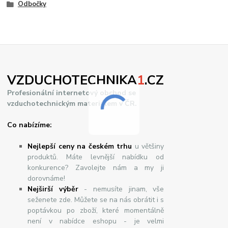
Odbočky
VZDUCHOTECHNIKA
1
.CZ
Profesionální internetový obchod se
vzduchotechnickým materiálem v ČR.
Co nabízíme:
Nejlepší ceny na českém trhu
u většiny
produktů. Máte levnější nabídku od
konkurence? Zavolejte nám a my ji
dorovnáme!
Nej
š
ir
ší
v
ý
b
ě
r
- nemusíte jinam, vše
seženete zde. Můžete se na nás obrátit i s
poptávkou po zboží, které momentálně
není v nabídce eshopu - je velmi