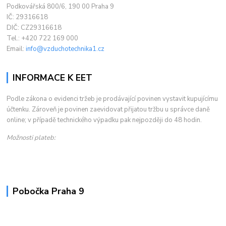
Podkovářská 800/6, 190 00 Praha 9
IČ: 29316618
DIČ: CZ29316618
Tel.: +420 722 169 000
Email:
info@vzduchotechnika1.cz
INFORMACE K EET
Podle zákona o evidenci tržeb je prodávající povinen vystavit kupujícímu
účtenku. Zároveň je povinen zaevidovat přijatou tržbu u správce daně
online; v případě technického výpadku pak nejpozději do 48 hodin.
Možnosti plateb:
Pobočka Praha 9