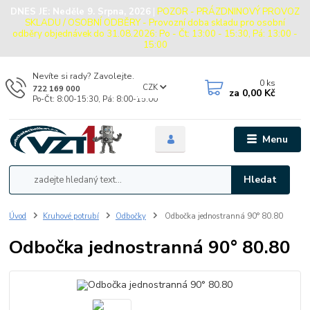
DNES JE:
Neděle 9. Srpna, 2026
|
POZOR - PRÁZDNINOVÝ PROVOZ
SKLADU / OSOBNÍ ODBĚRY - Provozní doba skladu pro osobní
odběry objednávek do 31.08.2026: Po - Čt: 13:00 - 15:30, Pá: 13:00 -
15:00
Nevíte si rady? Zavolejte.
0
ks
CZK
722 169 000
za
0,00 Kč
Po-Čt: 8:00-15:30, Pá: 8:00-15:00
Menu
Hledat
Úvod
Kruhové potrubí
Odbočky
Odbočka jednostranná 90° 80.80
Odbočka jednostranná 90° 80.80