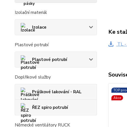
Izolační materiál
Izolace
Ke sta
TL -
Plastové potrubí
Plastové potrubí
Souvise
Doplňkové služby
TOP pro
Práškové lakování - RAL
Akce
ŘEZ spiro potrubí
Německé ventilátory RUCK