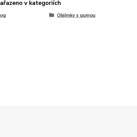
zařazeno v kategoriích
log
Objímky s gumou