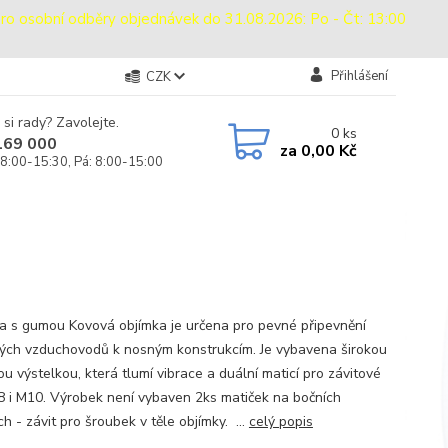
sobní odběry objednávek do 31.08.2026: Po - Čt: 13:00
Přihlášení
CZK
 si rady? Zavolejte.
0
ks
169 000
za
0,00 Kč
 8:00-15:30, Pá: 8:00-15:00
a s gumou Kovová objímka je určena pro pevné připevnění
ých vzduchovodů k nosným konstrukcím. Je vybavena širokou
u výstelkou, která tlumí vibrace a duální maticí pro závitové
8 i M10. Výrobek není vybaven 2ks matiček na bočních
h - závit pro šroubek v těle objímky. ...
celý popis