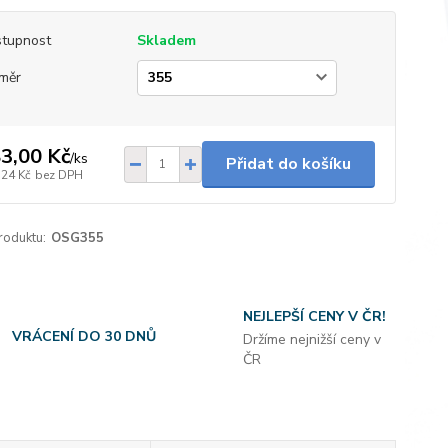
tupnost
Skladem
měr
3,00 Kč
/
ks
Přidat do košíku
,24 Kč
bez DPH
roduktu:
OSG355
NEJLEPŠÍ CENY V ČR!
VRÁCENÍ DO 30 DNŮ
Držíme nejnižší ceny v
ČR