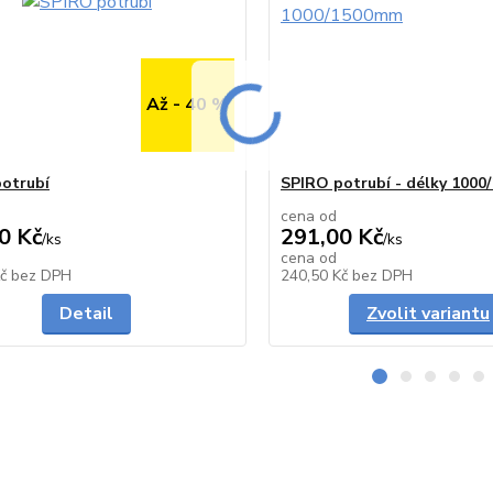
Až - 40 %
otrubí
SPIRO potrubí - délky 100
cena od
0 Kč
291,00 Kč
/
ks
/
ks
cena od
Skladem
Kč
bez DPH
240,50 Kč
bez DPH
Detail
Zvolit variantu