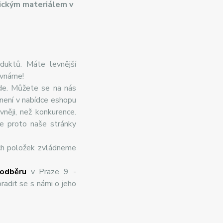
ickým materiálem v
duktů. Máte levnější
ovnáme!
de. Můžete se na nás
 není v nabídce eshopu
něji, než konkurence.
te proto naše stránky
ch položek zvládneme
odběru
v Praze 9 -
radit se s námi o jeho