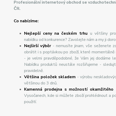
Profesionální internetový obchod se vzduchotechn
ČR.
Co nabízíme:
Nejlepší ceny na českém trhu
u většiny pro
nabídku od konkurence? Zavolejte nám a my ji dor
Nej
š
ir
ší
v
ý
b
ě
r
- nemusíte jinam, vše seženete z
obrátit i s poptávkou po zboží, které momentálně
- je velmi pravděpodobné, že Vám jej dodáme lev
Nabídku produktů neustále rozšiřujeme - sleduj
pravidelně.
Většina položek skladem
- výrobu neskladový
většinou do 3 dnů.
Kamenná prodejna s možností okamžitého 
Vysočanech, kde si můžete zboží prohlédnout a po
použití.