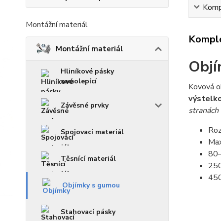
Kompl
Montážní materiál
Komple
Montážní materiál
Objí
Hliníkové pásky
samolepící
Kovová o
výstelk
Závěsné prvky
stranách 
Roz
Spojovací materiál
Max
80–
Těsnící materiál
250
450
Objímky s gumou
Stahovací pásky