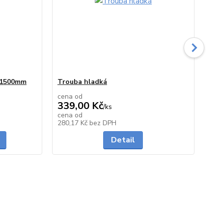
0/1500mm
Trouba hladká
Zá
cena od
339,00 Kč
31,
/
ks
29
cena od
skladem
do 3 dnů
280,17 Kč
bez DPH
23
Detail