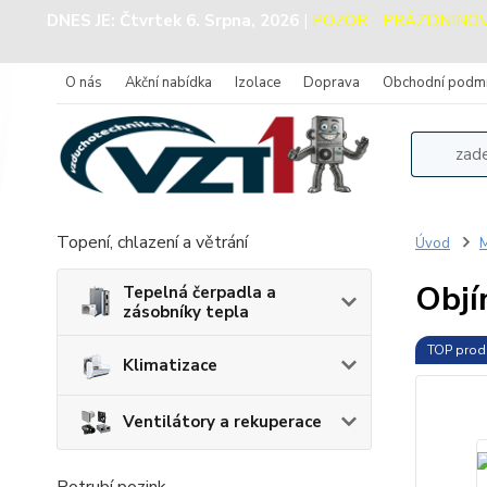
DNES JE:
Čtvrtek 6. Srpna, 2026
|
POZOR - PRÁZDNINOVÝ 
O nás
Akční nabídka
Izolace
Doprava
Obchodní podm
Topení, chlazení a větrání
Úvod
M
Objí
Tepelná čerpadla a
zásobníky tepla
TOP prod
Klimatizace
Ventilátory a rekuperace