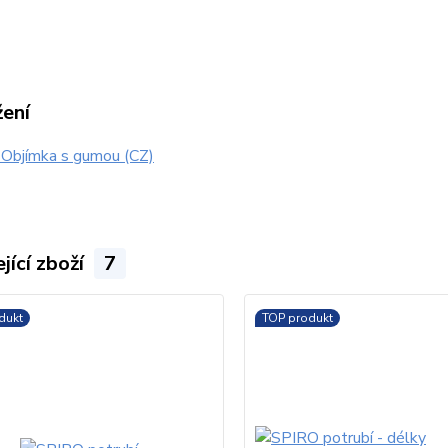
žení
 Objímka s gumou (CZ)
jící zboží
7
dukt
TOP produkt