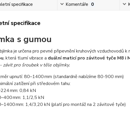
etní specifikace
Komentáře
0
tní specifikace
mka s gumou
bjímka je určena pro pevné připevnění kruhových vzduchovodů k
ou
, která tlumí vibrace a
duální maticí pro závitové tyče M8 i
- závit pro šroubek v těle objímky.
měr upnutí: 80–1400 mm (standardně nabízíme 80-900 mm)
imální zatížení při středovém tahu:
224 mm: 0,84 kN
–400 mm: 1,1/2,5 kN
–1400 mm: 1,4/3,20 kN (platí pro montáž na 2 závitové tyče)