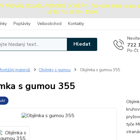
PROVOZ SKLADU / OSOBNÍ ODBĚRY - Provozní doba skladu pro o
- 15:30, Pá: 13:00 - 15:00
ínky
Poptávky
Velkoobchod
Kontakty
Nevíte
Hledat
722 
Po-Čt:
ontážní materiál
Objímky s gumou
Objímka s gumou 355
mka s gumou 355
ukt
Objímk
kruhov
pryžovo
tyče M
stranác