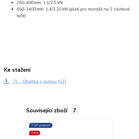
250–400 mm: 1,1/2,5 kN
450–1400 mm: 1,4/3,20 kN (platí pro montáž na 2 závitové
tyče)
Ke stažení
TL - Objímka s gumou (CZ)
Související zboží
7
TOP produkt
TOP produkt
Akce