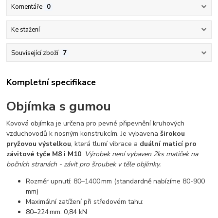
Komentáře
0
Ke stažení
Související zboží
7
Kompletní specifikace
Objímka s gumou
Kovová objímka je určena pro pevné připevnění kruhových
vzduchovodů k nosným konstrukcím. Je vybavena
širokou
pryžovou výstelkou
, která tlumí vibrace a
duální maticí pro
závitové tyče M8 i M10
.
Výrobek není vybaven 2ks matiček na
bočních stranách - závit pro šroubek v těle objímky.
Rozměr upnutí: 80–1400 mm (standardně nabízíme 80-900
mm)
Maximální zatížení při středovém tahu:
80–224 mm: 0,84 kN