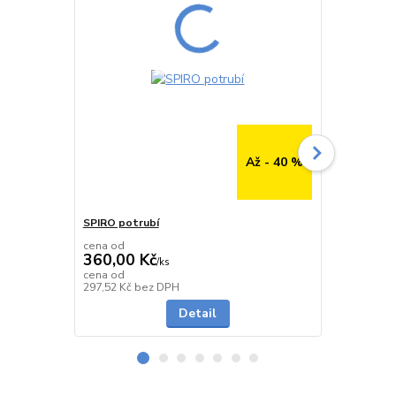
Až - 40 %
SPIRO potrubí
SPIRO potru
cena od
cena od
360,00 Kč
291,00 K
/
ks
cena od
cena od
Skladem
297,52 Kč
bez DPH
240,50 Kč
be
Detail