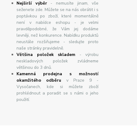
Nej
š
ir
ší
v
ý
b
ě
r
- nemusíte jinam, vše
seženete zde. Můžete se na nás obrátit i s
poptávkou po zboží, které momentálně
není v nabídce eshopu - je velmi
pravděpodobné, že Vám jej dodáme
levněji, než konkurence. Nabídku produktů
neustále rozšiřujeme - sledujte proto
naše stránky pravidelně.
Většina položek skladem
- výrobu
neskladových položek zvládneme
většinou do 3 dnů.
Kamenná prodejna s možností
okamžitého odběru
v Praze 9 -
Vysočanech, kde si můžete zboží
prohlédnout a poradit se s námi o jeho
použití.