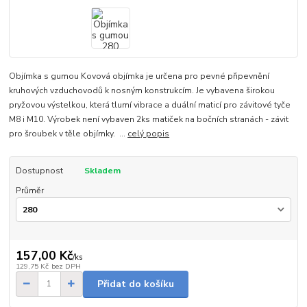
Objímka s gumou Kovová objímka je určena pro pevné připevnění
kruhových vzduchovodů k nosným konstrukcím. Je vybavena širokou
pryžovou výstelkou, která tlumí vibrace a duální maticí pro závitové tyče
M8 i M10. Výrobek není vybaven 2ks matiček na bočních stranách - závit
pro šroubek v těle objímky. ...
celý popis
Dostupnost
Skladem
Průměr
157,00 Kč
/
ks
129,75 Kč
bez DPH
Přidat do košíku