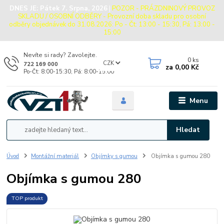
DNES JE:
Pátek 7. Srpna, 2026
|
POZOR - PRÁZDNINOVÝ PROVOZ
SKLADU / OSOBNÍ ODBĚRY - Provozní doba skladu pro osobní
odběry objednávek do 31.08.2026: Po - Čt: 13:00 - 15:30, Pá: 13:00 -
15:00
Nevíte si rady? Zavolejte.
0
ks
CZK
722 169 000
za
0,00 Kč
Po-Čt: 8:00-15:30, Pá: 8:00-15:00
Menu
Hledat
Úvod
Montážní materiál
Objímky s gumou
Objímka s gumou 280
Objímka s gumou 280
TOP produkt