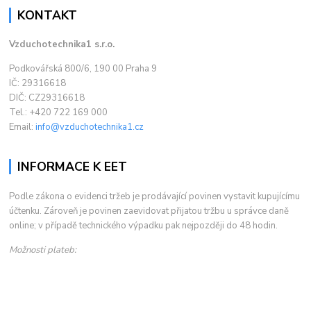
KONTAKT
Vzduchotechnika1 s.r.o.
Podkovářská 800/6, 190 00 Praha 9
IČ: 29316618
DIČ: CZ29316618
Tel.: +420 722 169 000
Email:
info@vzduchotechnika1.cz
INFORMACE K EET
Podle zákona o evidenci tržeb je prodávající povinen vystavit kupujícímu
účtenku. Zároveň je povinen zaevidovat přijatou tržbu u správce daně
online; v případě technického výpadku pak nejpozději do 48 hodin.
Možnosti plateb: