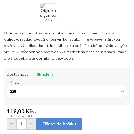
Objímka s gumou Kovová objímka je určena pro pevné připevnění
kruhových vzduchovodů k nosným konstrukcím. Je vybavena širokou
pryžovou výstelkou, která tlumí vibrace a duální maticí pro závitové tyče
M8 i M10. Výrobek není vybaven 2ks matiček na bočních stranách - závit
pro šroubek v těle objímky. ...
celý popis
Dostupnost
Skladem
Průměr
116,00 Kč
/
ks
95,87 Kč
bez DPH
Přidat do košíku