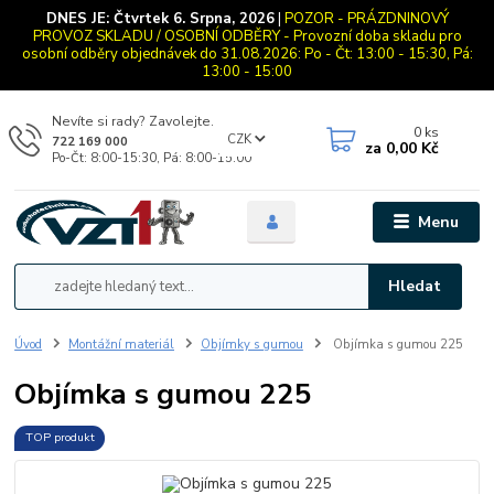
DNES JE:
Čtvrtek 6. Srpna, 2026
|
POZOR - PRÁZDNINOVÝ
PROVOZ SKLADU / OSOBNÍ ODBĚRY - Provozní doba skladu pro
osobní odběry objednávek do 31.08.2026: Po - Čt: 13:00 - 15:30, Pá:
13:00 - 15:00
Nevíte si rady? Zavolejte.
0
ks
CZK
722 169 000
za
0,00 Kč
Po-Čt: 8:00-15:30, Pá: 8:00-15:00
Menu
Hledat
Úvod
Montážní materiál
Objímky s gumou
Objímka s gumou 225
Objímka s gumou 225
TOP produkt