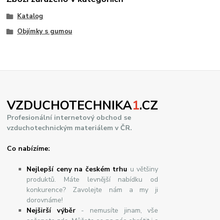
Katalog
Objímky s gumou
VZDUCHOTECHNIKA
1
.CZ
Profesionální internetový obchod se
vzduchotechnickým materiálem v ČR.
Co nabízíme:
Nejlepší ceny na českém trhu
u většiny
produktů. Máte levnější nabídku od
konkurence? Zavolejte nám a my ji
dorovnáme!
Nej
š
ir
ší
v
ý
b
ě
r
- nemusíte jinam, vše