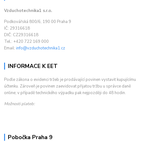
Vzduchotechnika1 s.r.o.
Podkovářská 800/6, 190 00 Praha 9
IČ: 29316618
DIČ: CZ29316618
Tel.: +420 722 169 000
Email:
info@vzduchotechnika1.cz
INFORMACE K EET
Podle zákona o evidenci tržeb je prodávající povinen vystavit kupujícímu
účtenku. Zároveň je povinen zaevidovat přijatou tržbu u správce daně
online; v případě technického výpadku pak nejpozději do 48 hodin.
Možnosti plateb:
Pobočka Praha 9