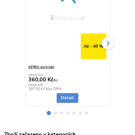
Až - 40 %
SPIRO potrubí
SPIRO potru
cena od
cena od
360,00 Kč
291,00 K
/
ks
cena od
cena od
Skladem
297,52 Kč
bez DPH
240,50 Kč
be
Detail
Zboží zařazeno v kategoriích