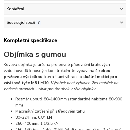
Ke stažení
Související zboží
7
Kompletní specifikace
Objímka s gumou
Kovová objímka je určena pro pevné připevnění kruhových
vzduchovodů k nosným konstrukcím. Je vybavena
širokou
pryžovou výstelkou
, která tlumí vibrace a
duální maticí pro
závitové tyče M8 i M10
.
Výrobek není vybaven 2ks matiček na
bočních stranách - závit pro šroubek v těle objímky.
Rozměr upnutí: 80–1400 mm (standardně nabízíme 80-900
mm)
Maximální zatížení při středovém tahu:
80–224 mm: 0,84 kN
250–400 mm: 1,1/2,5 kN
450–1400 mm: 1,4/3,20 kN (platí pro montáž na 2 závitové