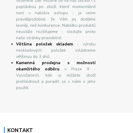
seženete zde. Můžete se na nás obrátit i s
poptávkou po zboží, které momentálně
není v nabídce eshopu - je velmi
pravděpodobné, že Vám jej dodáme
levněji, než konkurence. Nabídku produktů
neustále rozšiřujeme - sledujte proto
naše stránky pravidelně.
Většina položek skladem
- výrobu
neskladových položek zvládneme
většinou do 3 dnů.
Kamenná prodejna s možností
okamžitého odběru
v Praze 9 -
Vysočanech, kde si můžete zboží
prohlédnout a poradit se s námi o jeho
použití.
KONTAKT