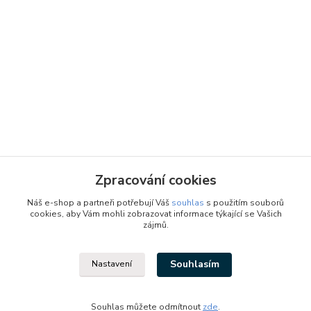
Zpracování cookies
Náš e-shop a partneři potřebují Váš
souhlas
s použitím souborů
cookies, aby Vám mohli zobrazovat informace týkající se Vašich
zájmů.
Souhlasím
Nastavení
Designed by: Vzduchotechnika1 s.r.o.
Vytvořeno na
Eshop-rychle.cz
Souhlas můžete odmítnout
zde
.