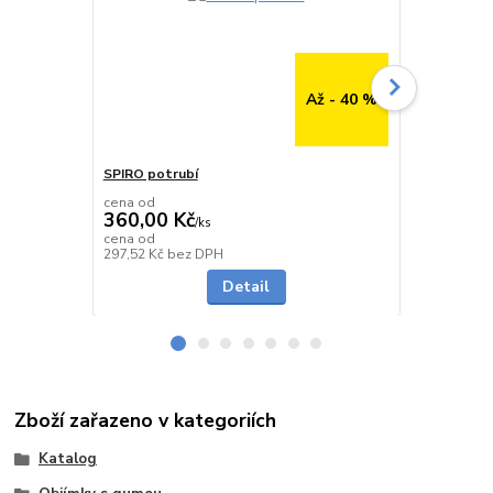
Až - 40 %
SPIRO potrubí
SPIRO potru
cena od
cena od
360,00 Kč
291,00 K
/
ks
cena od
cena od
Skladem
297,52 Kč
bez DPH
240,50 Kč
be
Detail
Zboží zařazeno v kategoriích
Katalog