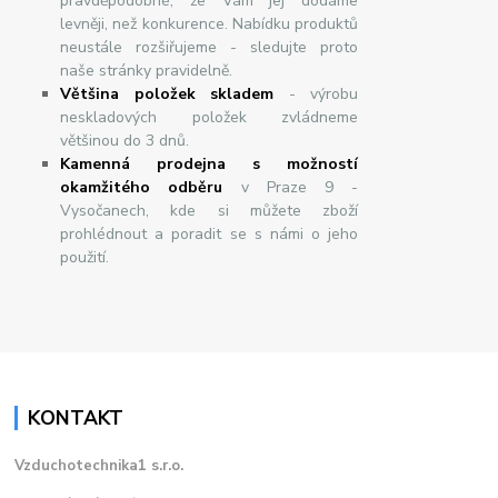
pravděpodobné, že Vám jej dodáme
levněji, než konkurence. Nabídku produktů
neustále rozšiřujeme - sledujte proto
naše stránky pravidelně.
Většina položek skladem
- výrobu
neskladových položek zvládneme
většinou do 3 dnů.
Kamenná prodejna s možností
okamžitého odběru
v Praze 9 -
Vysočanech, kde si můžete zboží
prohlédnout a poradit se s námi o jeho
použití.
KONTAKT
Vzduchotechnika1 s.r.o.