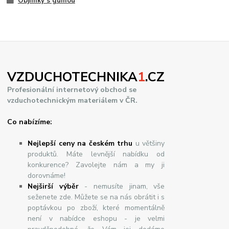
Objímky s gumou
VZDUCHOTECHNIKA
1
.CZ
Profesionální internetový obchod se
vzduchotechnickým materiálem v ČR.
Co nabízíme:
Nejlepší ceny na českém trhu
u většiny
produktů. Máte levnější nabídku od
konkurence? Zavolejte nám a my ji
dorovnáme!
Nej
š
ir
ší
v
ý
b
ě
r
- nemusíte jinam, vše
seženete zde. Můžete se na nás obrátit i s
poptávkou po zboží, které momentálně
není v nabídce eshopu - je velmi