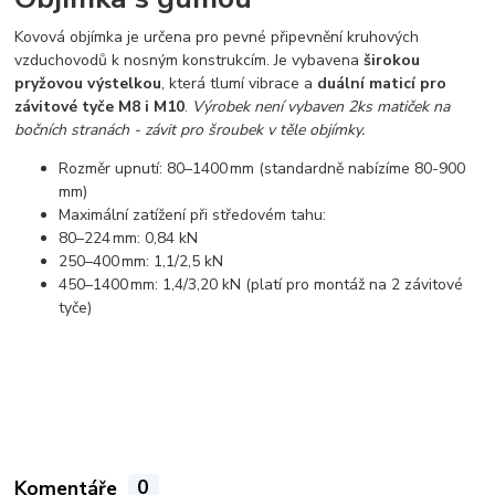
Kovová objímka je určena pro pevné připevnění kruhových
vzduchovodů k nosným konstrukcím. Je vybavena
širokou
pryžovou výstelkou
, která tlumí vibrace a
duální maticí pro
závitové tyče M8 i M10
.
Výrobek není vybaven 2ks matiček na
bočních stranách - závit pro šroubek v těle objímky.
Rozměr upnutí: 80–1400 mm (standardně nabízíme 80-900
mm)
Maximální zatížení při středovém tahu:
80–224 mm: 0,84 kN
250–400 mm: 1,1/2,5 kN
450–1400 mm: 1,4/3,20 kN (platí pro montáž na 2 závitové
tyče)
Komentáře
0