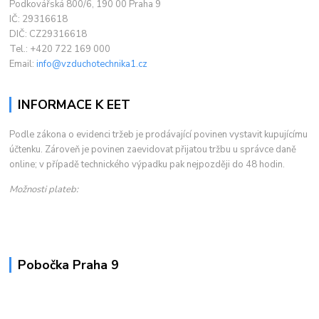
Podkovářská 800/6, 190 00 Praha 9
IČ: 29316618
DIČ: CZ29316618
Tel.: +420 722 169 000
Email:
info@vzduchotechnika1.cz
INFORMACE K EET
Podle zákona o evidenci tržeb je prodávající povinen vystavit kupujícímu
účtenku. Zároveň je povinen zaevidovat přijatou tržbu u správce daně
online; v případě technického výpadku pak nejpozději do 48 hodin.
Možnosti plateb:
Pobočka Praha 9