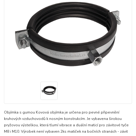
Objímka s gumou Kovová objímka je určena pro pevné připevnění
kruhových vzduchovodů k nosným konstrukcím. Je vybavena širokou
pryžovou výstelkou, která tlumí vibrace a duální maticí pro závitové tyče
M8 i M10. Výrobek není vybaven 2ks matiček na bočních stranách - závit