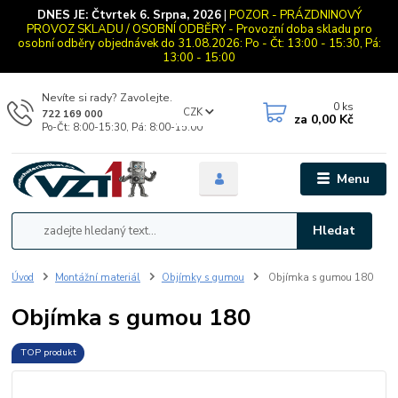
DNES JE:
Čtvrtek 6. Srpna, 2026
|
POZOR - PRÁZDNINOVÝ
PROVOZ SKLADU / OSOBNÍ ODBĚRY - Provozní doba skladu pro
osobní odběry objednávek do 31.08.2026: Po - Čt: 13:00 - 15:30, Pá:
13:00 - 15:00
Nevíte si rady? Zavolejte.
0
ks
CZK
722 169 000
za
0,00 Kč
Po-Čt: 8:00-15:30, Pá: 8:00-15:00
Menu
Hledat
Úvod
Montážní materiál
Objímky s gumou
Objímka s gumou 180
Objímka s gumou 180
TOP produkt