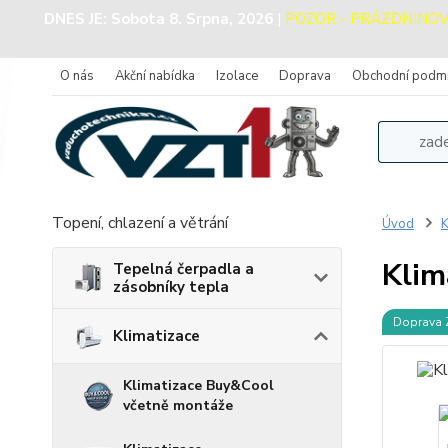
DNES JE:
Sobota 8. Srpna, 2026
|
POZOR - PRÁZDNINOVÝ P
O nás
Akční nabídka
Izolace
Doprava
Obchodní podm
Topení, chlazení a větrání
Úvod
K
Klim
Tepelná čerpadla a
zásobníky tepla
Doprava
Klimatizace
Klimatizace Buy&Cool
včetně montáže