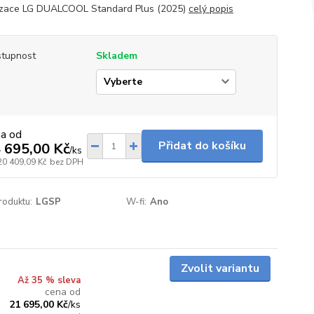
izace LG DUALCOOL Standard Plus (2025)
celý popis
tupnost
Skladem
p
na od
Přidat do košíku
 695,00 Kč
/
ks
20 409,09 Kč
bez DPH
roduktu:
LGSP
W-fi:
Ano
Skladem
Zvolit variantu
Až 35 % sleva
cena od
21 695,00 Kč
/
ks