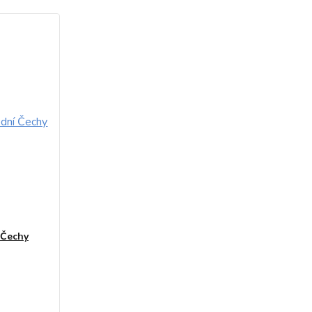
 Čechy
20 dnů od
bjednávky