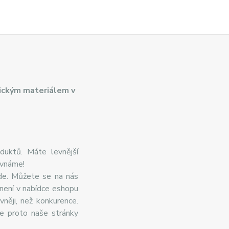
ickým materiálem v
duktů. Máte levnější
ovnáme!
de. Můžete se na nás
 není v nabídce eshopu
něji, než konkurence.
te proto naše stránky