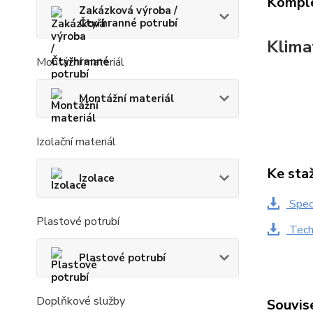
Komple
Zakázková výroba /
Čtyřhranné potrubí
Klima
Montážní materiál
Montážní materiál
Izolační materiál
Ke sta
Izolace
Speci
Plastové potrubí
Techn
Plastové potrubí
Doplňkové služby
Souvise