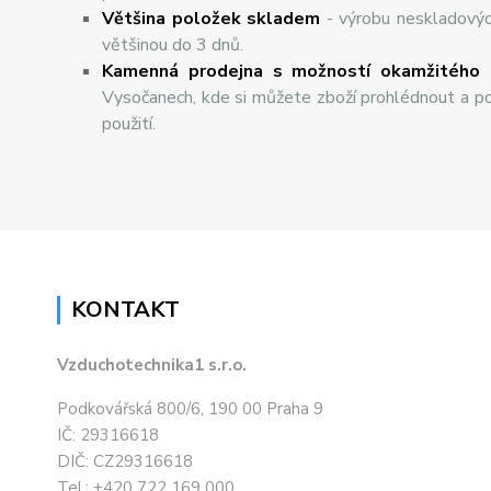
Většina položek skladem
- výrobu neskladový
většinou do 3 dnů.
Kamenná prodejna s možností okamžitého 
Vysočanech, kde si můžete zboží prohlédnout a po
použití.
KONTAKT
Vzduchotechnika1 s.r.o.
Podkovářská 800/6, 190 00 Praha 9
IČ: 29316618
DIČ: CZ29316618
Tel.: +420 722 169 000