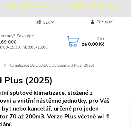
sobní odběry objednávek do 31.08.2026: Po - Čt: 13:00
Přihlášení
CZK
 si rady? Zavolejte.
0
ks
169 000
za
0,00 Kč
 8:00-15:30, Pá: 8:00-15:00
G
Klimatizace LG DUALCOOL Standard Plus (2025)
 Plus (2025)
itní splitové klimatizace, složené z
ovní a vnitřní nástěnné jednotky, pro Váš
 byt nebo kancelář, určené pro jeden
tor 70 až 200m3. Verze Plus včetně wi-fi
dání.