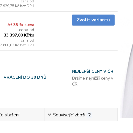
cena od
7 929,75 Kč
bez DPH
Skladem
Zvolit variantu
Až 35 % sleva
cena od
33 397,00 Kč
/
ks
cena od
7 600,83 Kč
bez DPH
NEJLEPŠÍ CENY V ČR!
VRÁCENÍ DO 30 DNŮ
Držíme nejnižší ceny v
ČR
Ke stažení
Související zboží
2