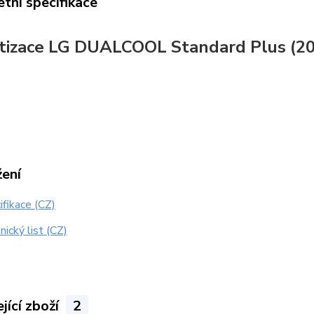
tní specifikace
tizace LG DUALCOOL Standard Plus (2
žení
fikace (CZ)
ický list (CZ)
jící zboží
2