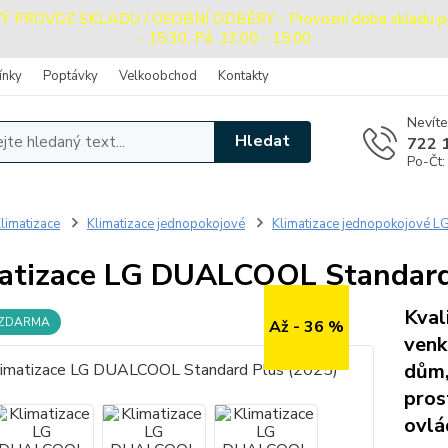
ROVOZ SKLADU / OSOBNÍ ODBĚRY - Provozní doba skladu pro o
- 15:30, Pá: 13:00 - 15:00
ínky
Poptávky
Velkoobchod
Kontakty
Nevíte
Hledat
722 
Po-Čt:
limatizace
Klimatizace jednopokojové
Klimatizace jednopokojové L
atizace LG DUALCOOL Standard
Kval
 ZDARMA
Až - 36 %
venk
dům,
pros
ovlá