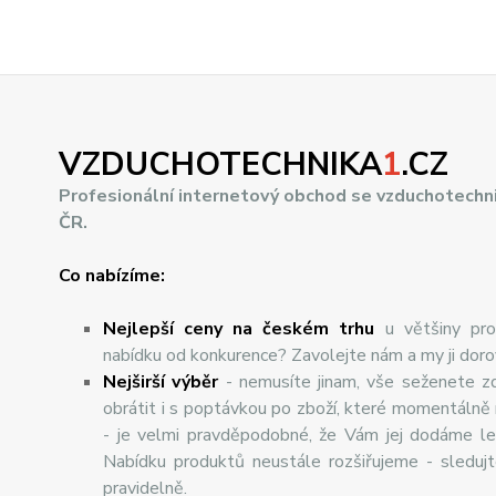
VZDUCHOTECHNIKA
1
.CZ
Profesionální internetový obchod se vzduchotechn
ČR.
Co nabízíme:
Nejlepší ceny na českém trhu
u většiny pro
nabídku od konkurence? Zavolejte nám a my ji dor
Nej
š
ir
ší
v
ý
b
ě
r
- nemusíte jinam, vše seženete z
obrátit i s poptávkou po zboží, které momentálně
- je velmi pravděpodobné, že Vám jej dodáme lev
Nabídku produktů neustále rozšiřujeme - sleduj
pravidelně.