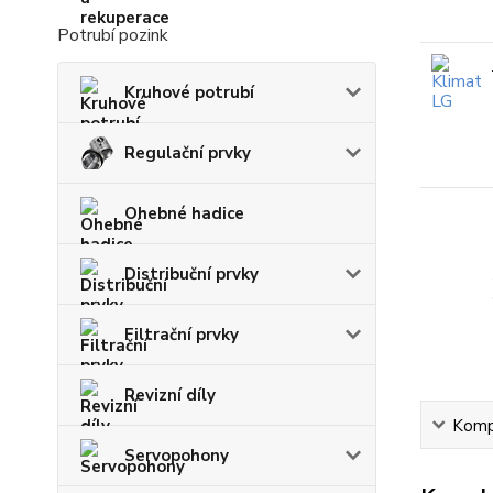
Potrubí pozink
Kruhové potrubí
Regulační prvky
Ohebné hadice
Distribuční prvky
Filtrační prvky
Revizní díly
Kompl
Servopohony