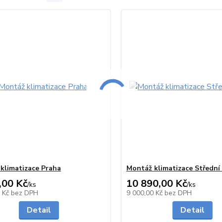
klimatizace Praha
Montáž klimatizace Střední
,00 Kč
10 890,00 Kč
7-20 dnů od
7-
/
ks
/
ks
objednávky
o
0 Kč
bez DPH
9 000,00 Kč
bez DPH
Detail
Detail