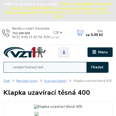
DNES JE:
Sobota 8. Srpna, 2026
|
POZOR - PRÁZDNINOVÝ PROVOZ
SKLADU / OSOBNÍ ODBĚRY - Provozní doba skladu pro osobní
odběry objednávek do 31.08.2026: Po - Čt: 13:00 - 15:30, Pá: 13:00 -
15:00
Nevíte si rady? Zavolejte.
0
ks
CZK
722 169 000
za
0,00 Kč
Po-Čt: 8:00-15:30, Pá: 8:00-15:00
Menu
Hledat
Úvod
Regulační prvky
Uzavírací klapky
Klapka uzavírací těsná 400
Klapka uzavírací těsná 400