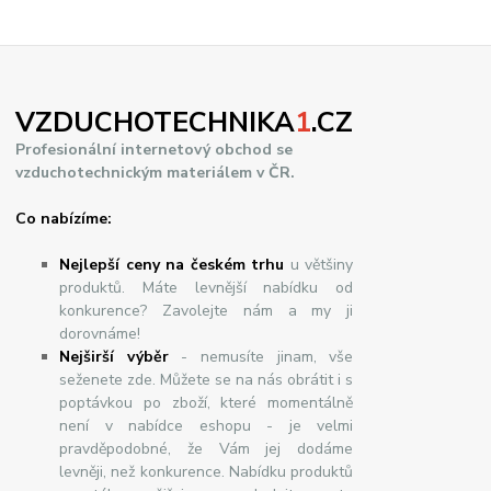
VZDUCHOTECHNIKA
1
.CZ
Profesionální internetový obchod se
vzduchotechnickým materiálem v ČR.
Co nabízíme:
Nejlepší ceny na českém trhu
u většiny
produktů. Máte levnější nabídku od
konkurence? Zavolejte nám a my ji
dorovnáme!
Nej
š
ir
ší
v
ý
b
ě
r
- nemusíte jinam, vše
seženete zde. Můžete se na nás obrátit i s
poptávkou po zboží, které momentálně
není v nabídce eshopu - je velmi
pravděpodobné, že Vám jej dodáme
levněji, než konkurence. Nabídku produktů