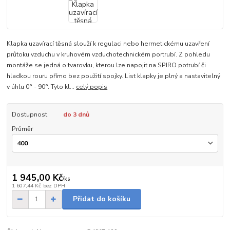
Klapka uzavírací těsná slouží k regulaci nebo hermetickému uzavření
průtoku vzduchu v kruhovém vzduchotechnickém portrubí. Z pohledu
montáže se jedná o tvarovku, kterou lze napojit na SPIRO potrubí či
hladkou rouru přímo bez použití spojky. List klapky je plný a nastavitelný
v úhlu 0° - 90°. Tyto kl...
celý popis
Dostupnost
do 3 dnů
Průměr
1 945,00 Kč
/
ks
1 607,44 Kč
bez DPH
Přidat do košíku