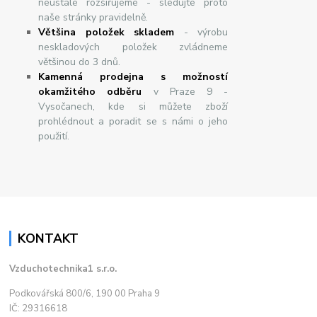
neustále rozšiřujeme - sledujte proto
naše stránky pravidelně.
Většina položek skladem
- výrobu
neskladových položek zvládneme
většinou do 3 dnů.
Kamenná prodejna s možností
okamžitého odběru
v Praze 9 -
Vysočanech, kde si můžete zboží
prohlédnout a poradit se s námi o jeho
použití.
KONTAKT
Vzduchotechnika1 s.r.o.
Podkovářská 800/6, 190 00 Praha 9
IČ: 29316618