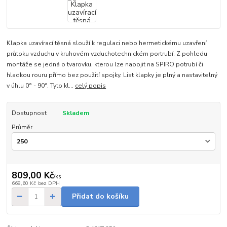
Klapka uzavírací těsná slouží k regulaci nebo hermetickému uzavření
průtoku vzduchu v kruhovém vzduchotechnickém portrubí. Z pohledu
montáže se jedná o tvarovku, kterou lze napojit na SPIRO potrubí či
hladkou rouru přímo bez použití spojky. List klapky je plný a nastavitelný
v úhlu 0° - 90°. Tyto kl...
celý popis
Dostupnost
Skladem
Průměr
809,00 Kč
/
ks
668,60 Kč
bez DPH
Přidat do košíku