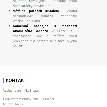
neustále rozšiřujeme - sledujte proto
naše stránky pravidelně.
Většina položek skladem
- výrobu
neskladových položek zvládneme
většinou do 3 dnů.
Kamenná prodejna s možností
okamžitého odběru
v Praze 9 -
Vysočanech, kde si můžete zboží
prohlédnout a poradit se s námi o jeho
použití.
KONTAKT
Vzduchotechnika1 s.r.o.
Podkovářská 800/6, 190 00 Praha 9
IČ: 29316618