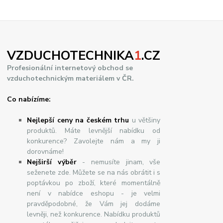
VZDUCHOTECHNIKA
1
.CZ
Profesionální internetový obchod se
vzduchotechnickým materiálem v ČR.
Co nabízíme:
Nejlepší ceny na českém trhu
u většiny
produktů. Máte levnější nabídku od
konkurence? Zavolejte nám a my ji
dorovnáme!
Nej
š
ir
ší
v
ý
b
ě
r
- nemusíte jinam, vše
seženete zde. Můžete se na nás obrátit i s
poptávkou po zboží, které momentálně
není v nabídce eshopu - je velmi
pravděpodobné, že Vám jej dodáme
levněji, než konkurence. Nabídku produktů