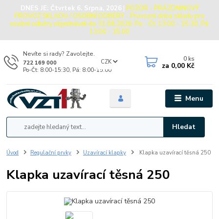
DNES JE:
Čtvrtek 6. Srpna, 2026
|
POZOR - PRÁZDNINOVÝ
PROVOZ SKLADU / OSOBNÍ ODBĚRY - Provozní doba skladu pro
osobní odběry objednávek do 31.08.2026: Po - Čt: 13:00 - 15:30, Pá:
13:00 - 15:00
Nevíte si rady? Zavolejte.
0
ks
CZK
722 169 000
za
0,00 Kč
Po-Čt: 8:00-15:30, Pá: 8:00-15:00
Menu
Hledat
Úvod
Regulační prvky
Uzavírací klapky
Klapka uzavírací těsná 250
Klapka uzavírací těsná 250