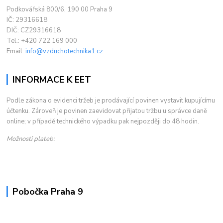
Podkovářská 800/6, 190 00 Praha 9
IČ: 29316618
DIČ: CZ29316618
Tel.: +420 722 169 000
Email:
info@vzduchotechnika1.cz
INFORMACE K EET
Podle zákona o evidenci tržeb je prodávající povinen vystavit kupujícímu
účtenku. Zároveň je povinen zaevidovat přijatou tržbu u správce daně
online; v případě technického výpadku pak nejpozději do 48 hodin.
Možnosti plateb:
Pobočka Praha 9