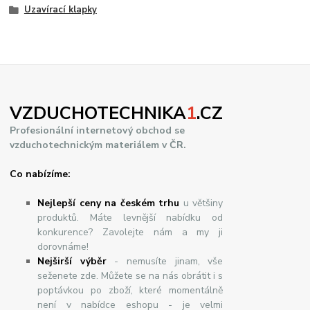
Uzavírací klapky
VZDUCHOTECHNIKA
1
.CZ
Profesionální internetový obchod se
vzduchotechnickým materiálem v ČR.
Co nabízíme:
Nejlepší ceny na českém trhu
u většiny
produktů. Máte levnější nabídku od
konkurence? Zavolejte nám a my ji
dorovnáme!
Nej
š
ir
ší
v
ý
b
ě
r
- nemusíte jinam, vše
seženete zde. Můžete se na nás obrátit i s
poptávkou po zboží, které momentálně
není v nabídce eshopu - je velmi