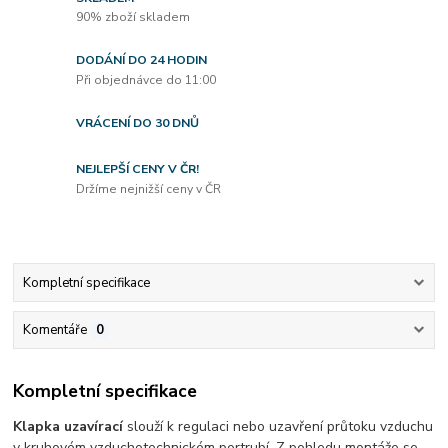
90% zboží skladem
DODÁNÍ DO 24 HODIN
Při objednávce do 11:00
VRÁCENÍ DO 30 DNŮ
NEJLEPŠÍ CENY V ČR!
Držíme nejnižší ceny v ČR
Kompletní specifikace
Komentáře
0
Kompletní specifikace
Klapka uzavírací
slouží k regulaci nebo uzavření průtoku vzduchu
v kruhovém vzduchotechnickém portrubí. Z pohledu montáže se