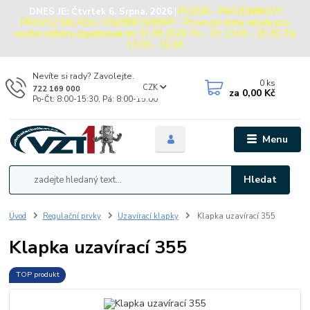
DNES JE:
Čtvrtek 6. Srpna, 2026
|
POZOR - PRÁZDNINOVÝ
PROVOZ SKLADU / OSOBNÍ ODBĚRY - Provozní doba skladu pro
osobní odběry objednávek do 31.08.2026: Po - Čt: 13:00 - 15:30, Pá:
13:00 - 15:00
Nevíte si rady? Zavolejte.
0
ks
CZK
722 169 000
za
0,00 Kč
Po-Čt: 8:00-15:30, Pá: 8:00-15:00
Menu
Hledat
Úvod
Regulační prvky
Uzavírací klapky
Klapka uzavírací 355
Klapka uzavírací 355
TOP produkt