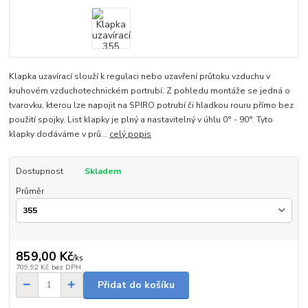
Klapka uzavírací slouží k regulaci nebo uzavření průtoku vzduchu v
kruhovém vzduchotechnickém portrubí. Z pohledu montáže se jedná o
tvarovku, kterou lze napojit na SPIRO potrubí či hladkou rouru přímo bez
použití spojky. List klapky je plný a nastavitelný v úhlu 0° - 90°. Tyto
klapky dodáváme v prů...
celý popis
Dostupnost
Skladem
Průměr
859,00 Kč
/
ks
709,92 Kč
bez DPH
Přidat do košíku