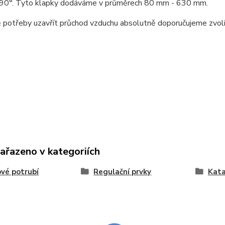
- 90°. Tyto klapky dodáváme v průměrech 80 mm - 630 mm.
 potřeby uzavřít průchod vzduchu absolutně doporučujeme zvolit 
zařazeno v kategoriích
vé potrubí
Regulační prvky
Kat