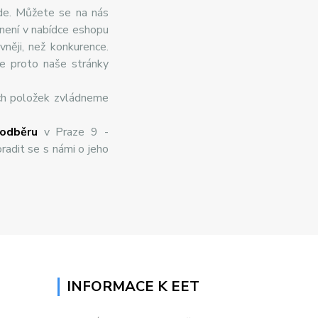
de. Můžete se na nás
 není v nabídce eshopu
něji, než konkurence.
te proto naše stránky
ch položek zvládneme
odběru
v Praze 9 -
radit se s námi o jeho
INFORMACE K EET