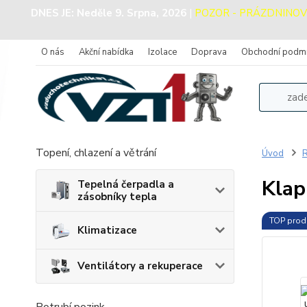
DNES JE:
Neděle 9. Srpna, 2026
|
POZOR - PRÁZDNINOVÝ P
O nás
Akční nabídka
Izolace
Doprava
Obchodní podm
Topení, chlazení a větrání
Úvod
R
Klap
Tepelná čerpadla a
zásobníky tepla
TOP prod
Klimatizace
Ventilátory a rekuperace