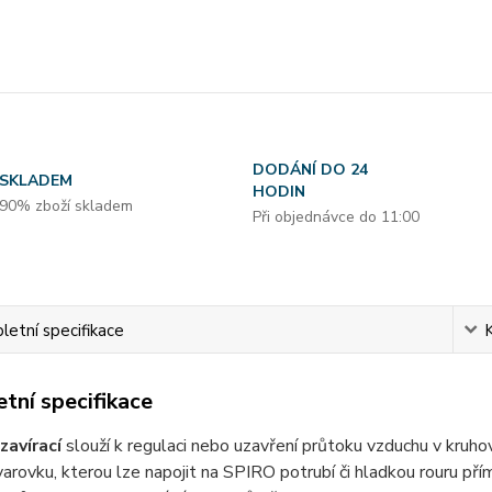
DODÁNÍ DO 24
SKLADEM
HODIN
90% zboží skladem
Při objednávce do 11:00
etní specifikace
tní specifikace
zavírací
slouží k regulaci nebo uzavření průtoku vzduchu v kru
varovku, kterou lze napojit na SPIRO potrubí či hladkou rouru přím