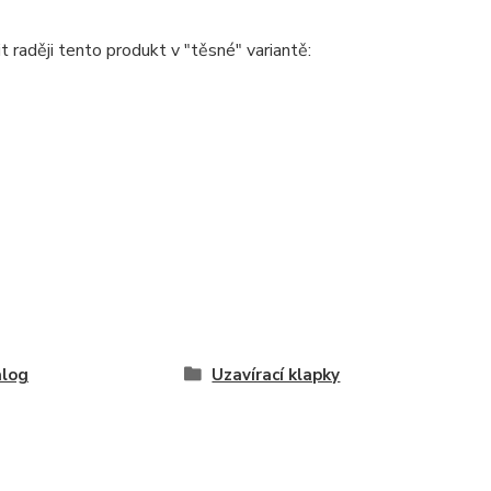
raději tento produkt v "těsné" variantě:
alog
Uzavírací klapky