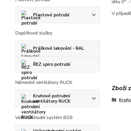
úhlu 0° 
V případě
Plastové potrubí
Doplňkové služby
Práškové lakování - RAL
ŘEZ spiro potrubí
Německé ventilátory RUCK
Zboží 
Kruhové potrubní
Kruho
ventilátory RUCK
Velkoobchodní systém B2B