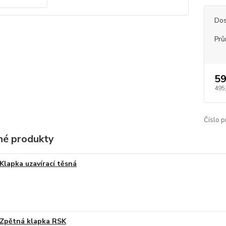
Dos
Prů
59
495
Číslo p
é produkty
Klapka uzavírací těsná
Zpětná klapka RSK