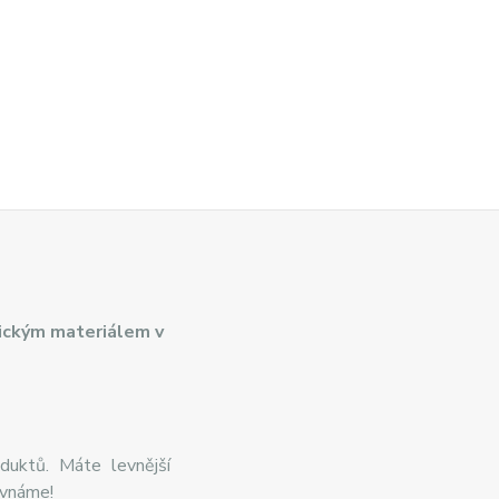
ickým materiálem v
duktů. Máte levnější
ovnáme!