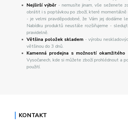
Nej
š
ir
ší
v
ý
b
ě
r
- nemusíte jinam, vše seženete z
obrátit i s poptávkou po zboží, které momentálně
- je velmi pravděpodobné, že Vám jej dodáme lev
Nabídku produktů neustále rozšiřujeme - sleduj
pravidelně.
Většina položek skladem
- výrobu neskladový
většinou do 3 dnů.
Kamenná prodejna s možností okamžitého 
Vysočanech, kde si můžete zboží prohlédnout a po
použití.
KONTAKT