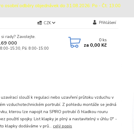
sobní odběry objednávek do 31.08.2026: Po - Čt: 13:00
Přihlášení
CZK
 si rady? Zavolejte.
0
ks
169 000
za
0,00 Kč
 8:00-15:30, Pá: 8:00-15:00
 uzavírací slouží k regulaci nebo uzavření průtoku vzduchu v
ém vzduchotechnickém portrubí. Z pohledu montáže se jedná
ovku, kterou lze napojit na SPIRO potrubí či hladkou rouru
ez použití spojky. List klapky je plný a nastavitelný v úhlu 0° -
yto klapky dodáváme v prů...
celý popis