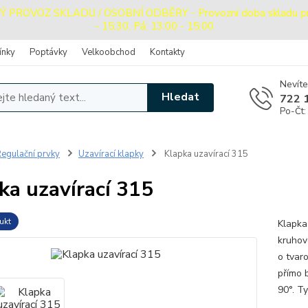
ROVOZ SKLADU / OSOBNÍ ODBĚRY - Provozní doba skladu pro o
- 15:30, Pá: 13:00 - 15:00
ínky
Poptávky
Velkoobchod
Kontakty
Nevíte
Hledat
722 
Po-Čt:
egulační prvky
Uzavírací klapky
Klapka uzavírací 315
ka uzavírací 315
ukt
Klapka
kruhov
o tvar
přímo b
90°. T