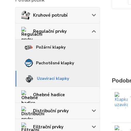
Potrubí pozink
Kruhové potrubí
Regulační prvky
Požární klapky
Pachotěsné klapky
Uzavírací klapky
Podobn
Ohebné hadice
Distribuční prvky
Filtrační prvky