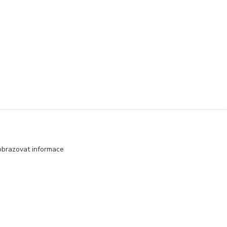
obrazovat informace
Vytvořeno na
Eshop-rychle.cz