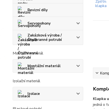
Revizní díly
Servopohony
Zakázková výroba /
Čtyřhranné potrubí
Montážní materiál
Montážní materiál
Kompl
Izolační materiál
Komple
Izolace
Klapka u
jedná o t
Plastové potrubí