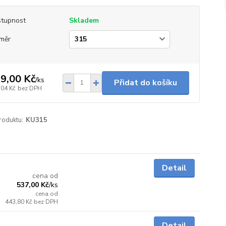
tupnost
Skladem
měr
9,00 Kč
/
ks
Přidat do košíku
,04 Kč
bez DPH
roduktu:
KU315
Skladem
Detail
cena od
537,00 Kč
/
ks
cena od
443,80 Kč
bez DPH
Skladem
Detail