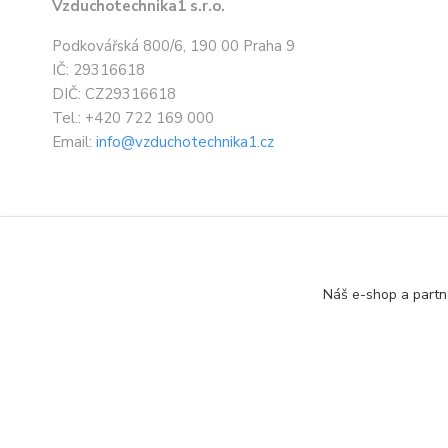
Vzduchotechnika1 s.r.o.
Podkovářská 800/6, 190 00 Praha 9
IČ: 29316618
DIČ: CZ29316618
Tel.: +420 722 169 000
Email:
info@vzduchotechnika1.cz
Náš e-shop a partn
Designed by: Vzduchotechnika1 s.r.o.