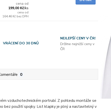
cena od
199,00 Kč
/
ks
cena od
164,46 Kč
bez DPH
NEJLEPŠÍ CENY V ČR!
VRÁCENÍ DO 30 DNŮ
Držíme nejnižší ceny v
ČR
Komentáře
0
hovém vzduchotechnickém portrubí. Z pohledu montáže se
o bez použití spojky. List klapky je plný a nastavitelný v