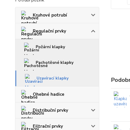
Potrubí pozink
Kruhové potrubí
Regulační prvky
Požární klapky
Pachotěsné klapky
Uzavírací klapky
Podobn
Ohebné hadice
Distribuční prvky
Filtrační prvky