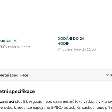
DODÁNÍ DO 24
SKLADEM
HODIN
90% zboží skladem
Při objednávce do 11:00
etní specifikace
tní specifikace
zavírací
slouží k regulaci nebo uzavření průtoku vzduchu v kru
varovku, kterou lze napojit na SPIRO potrubí či hladkou rouru přím