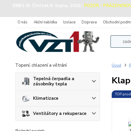
DNES JE:
Čtvrtek 6. Srpna, 2026
|
POZOR - PRÁZDNINOVÝ 
O nás
Akční nabídka
Izolace
Doprava
Obchodní podm
Topení, chlazení a větrání
Úvod
R
Klap
Tepelná čerpadla a
zásobníky tepla
TOP prod
Klimatizace
Ventilátory a rekuperace