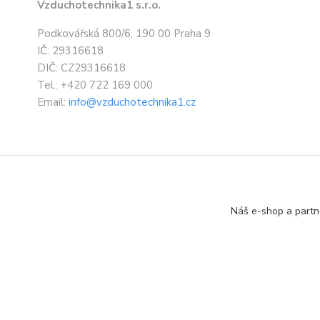
Vzduchotechnika1 s.r.o.
Podkovářská 800/6, 190 00 Praha 9
IČ: 29316618
DIČ: CZ29316618
Tel.: +420 722 169 000
Email:
info@vzduchotechnika1.cz
Náš e-shop a partn
Designed by: Vzduchotechnika1 s.r.o.