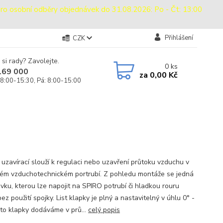
sobní odběry objednávek do 31.08.2026: Po - Čt: 13:00
Přihlášení
CZK
 si rady? Zavolejte.
0
ks
169 000
za
0,00 Kč
 8:00-15:30, Pá: 8:00-15:00
 uzavírací slouží k regulaci nebo uzavření průtoku vzduchu v
ém vzduchotechnickém portrubí. Z pohledu montáže se jedná
ovku, kterou lze napojit na SPIRO potrubí či hladkou rouru
ez použití spojky. List klapky je plný a nastavitelný v úhlu 0° -
yto klapky dodáváme v prů...
celý popis