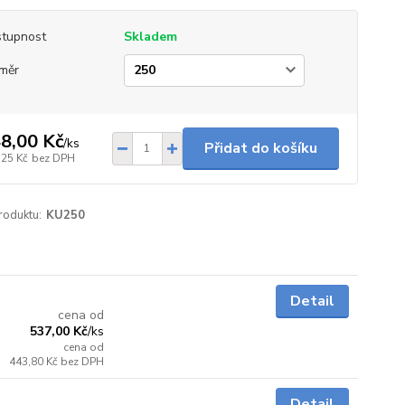
tupnost
Skladem
měr
8,00 Kč
/
ks
Přidat do košíku
,25 Kč
bez DPH
roduktu:
KU250
Skladem
Detail
cena od
537,00 Kč
/
ks
cena od
443,80 Kč
bez DPH
Skladem
Detail