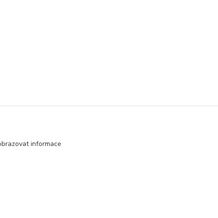
obrazovat informace
Vytvořeno na
Eshop-rychle.cz