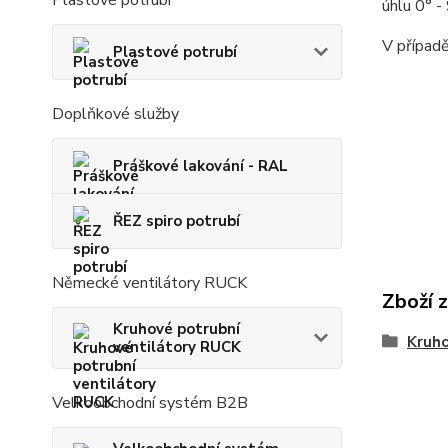
Plastové potrubí
úhlu 0° 
V případě
Plastové potrubí
Doplňkové služby
Práškové lakování - RAL
ŘEZ spiro potrubí
Německé ventilátory RUCK
Zboží 
Kruhové potrubní
Kruho
ventilátory RUCK
Velkoobchodní systém B2B