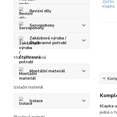
Revizní díly
Servopohony
Zakázková výroba /
Čtyřhranné potrubí
Montážní materiál
Montážní materiál
Kompl
Izolační materiál
Komple
Izolace
Klapka u
jedná o t