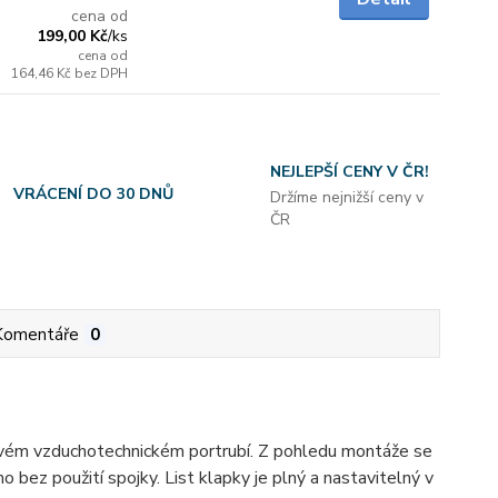
cena od
199,00 Kč
/
ks
cena od
164,46 Kč
bez DPH
NEJLEPŠÍ CENY V ČR!
VRÁCENÍ DO 30 DNŮ
Držíme nejnižší ceny v
ČR
Komentáře
0
hovém vzduchotechnickém portrubí. Z pohledu montáže se
o bez použití spojky. List klapky je plný a nastavitelný v