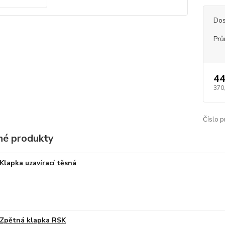
Dos
Prů
44
370
Číslo p
é produkty
Klapka uzavírací těsná
Zpětná klapka RSK