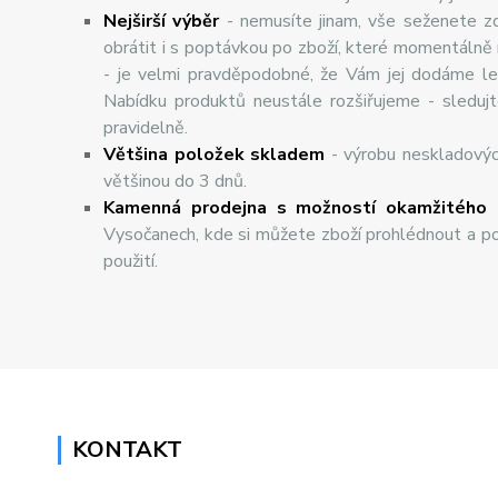
Nej
š
ir
ší
v
ý
b
ě
r
- nemusíte jinam, vše seženete z
obrátit i s poptávkou po zboží, které momentálně
- je velmi pravděpodobné, že Vám jej dodáme lev
Nabídku produktů neustále rozšiřujeme - sleduj
pravidelně.
Většina položek skladem
- výrobu neskladový
většinou do 3 dnů.
Kamenná prodejna s možností okamžitého 
Vysočanech, kde si můžete zboží prohlédnout a po
použití.
KONTAKT