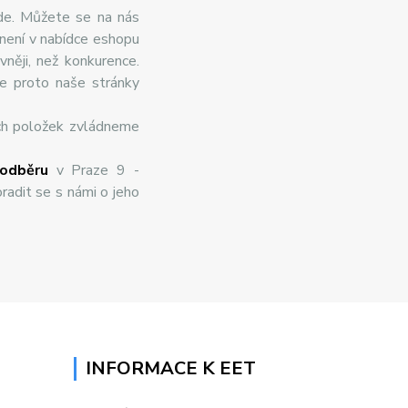
de. Můžete se na nás
 není v nabídce eshopu
něji, než konkurence.
te proto naše stránky
ch položek zvládneme
odběru
v Praze 9 -
radit se s námi o jeho
INFORMACE K EET