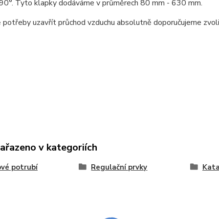
- 90°. Tyto klapky dodáváme v průměrech 80 mm - 630 mm.
 potřeby uzavřít průchod vzduchu absolutně doporučujeme zvolit 
zařazeno v kategoriích
vé potrubí
Regulační prvky
Kat