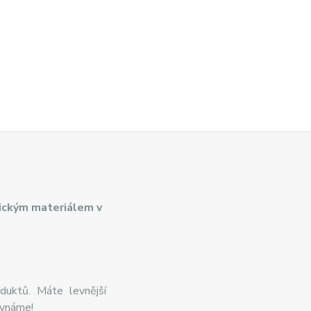
ickým materiálem v
duktů. Máte levnější
ovnáme!