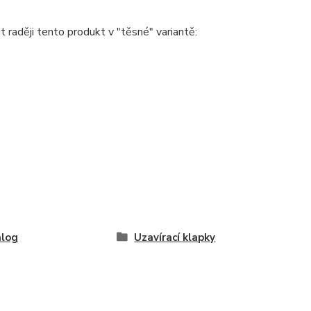
raději tento produkt v "těsné" variantě:
alog
Uzavírací klapky