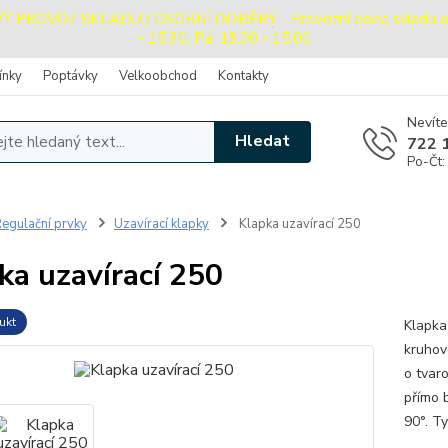
PROVOZ SKLADU / OSOBNÍ ODBĚRY - Provozní doba skladu pro o
- 15:30, Pá: 13:00 - 15:00
ínky
Poptávky
Velkoobchod
Kontakty
Nevíte
Hledat
722 
Po-Čt:
egulační prvky
Uzavírací klapky
Klapka uzavírací 250
ka uzavírací 250
ukt
Klapka
kruhov
o tvar
přímo b
90°. T