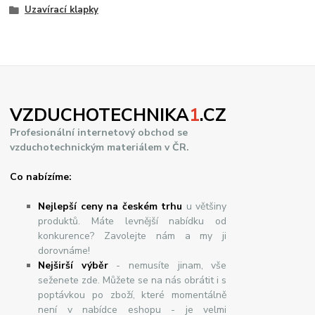
Uzavírací klapky
VZDUCHOTECHNIKA
1
.CZ
Profesionální internetový obchod se
vzduchotechnickým materiálem v ČR.
Co nabízíme:
Nejlepší ceny na českém trhu
u většiny
produktů. Máte levnější nabídku od
konkurence? Zavolejte nám a my ji
dorovnáme!
Nej
š
ir
ší
v
ý
b
ě
r
- nemusíte jinam, vše
seženete zde. Můžete se na nás obrátit i s
poptávkou po zboží, které momentálně
není v nabídce eshopu - je velmi