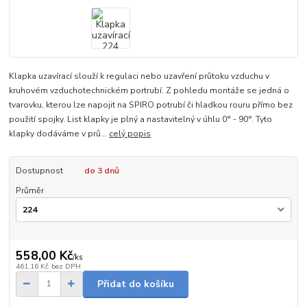
Klapka uzavírací slouží k regulaci nebo uzavření průtoku vzduchu v
kruhovém vzduchotechnickém portrubí. Z pohledu montáže se jedná o
tvarovku, kterou lze napojit na SPIRO potrubí či hladkou rouru přímo bez
použití spojky. List klapky je plný a nastavitelný v úhlu 0° - 90°. Tyto
klapky dodáváme v prů...
celý popis
Dostupnost
do 3 dnů
Průměr
558,00 Kč
/
ks
461,16 Kč
bez DPH
Přidat do košíku