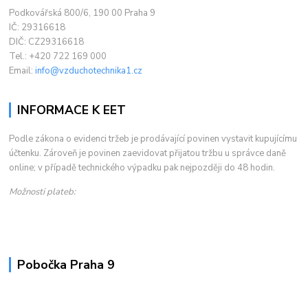
Podkovářská 800/6, 190 00 Praha 9
IČ: 29316618
DIČ: CZ29316618
Tel.: +420 722 169 000
Email:
info@vzduchotechnika1.cz
INFORMACE K EET
Podle zákona o evidenci tržeb je prodávající povinen vystavit kupujícímu
účtenku. Zároveň je povinen zaevidovat přijatou tržbu u správce daně
online; v případě technického výpadku pak nejpozději do 48 hodin.
Možnosti plateb:
Pobočka Praha 9