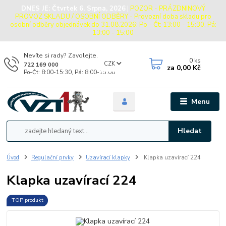
DNES JE:
Čtvrtek 6. Srpna, 2026
|
POZOR - PRÁZDNINOVÝ
PROVOZ SKLADU / OSOBNÍ ODBĚRY - Provozní doba skladu pro
osobní odběry objednávek do 31.08.2026: Po - Čt: 13:00 - 15:30, Pá:
13:00 - 15:00
Nevíte si rady? Zavolejte.
0
ks
CZK
722 169 000
za
0,00 Kč
Po-Čt: 8:00-15:30, Pá: 8:00-15:00
Menu
Hledat
Úvod
Regulační prvky
Uzavírací klapky
Klapka uzavírací 224
Klapka uzavírací 224
TOP produkt