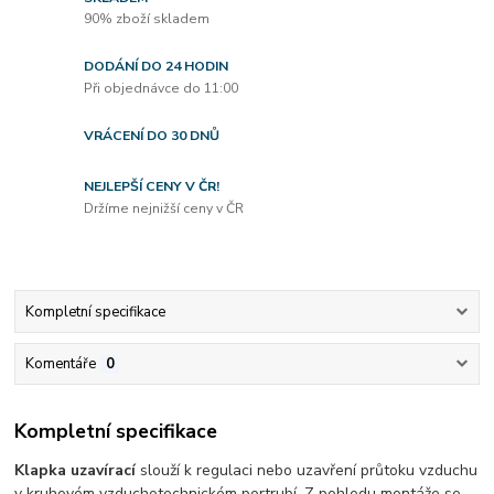
90% zboží skladem
DODÁNÍ DO 24 HODIN
Při objednávce do 11:00
VRÁCENÍ DO 30 DNŮ
NEJLEPŠÍ CENY V ČR!
Držíme nejnižší ceny v ČR
Kompletní specifikace
Komentáře
0
Kompletní specifikace
Klapka uzavírací
slouží k regulaci nebo uzavření průtoku vzduchu
v kruhovém vzduchotechnickém portrubí. Z pohledu montáže se