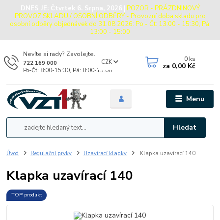
DNES JE:
Čtvrtek 6. Srpna, 2026
|
POZOR - PRÁZDNINOVÝ
PROVOZ SKLADU / OSOBNÍ ODBĚRY - Provozní doba skladu pro
osobní odběry objednávek do 31.08.2026: Po - Čt: 13:00 - 15:30, Pá:
13:00 - 15:00
Nevíte si rady? Zavolejte.
0
ks
CZK
722 169 000
za
0,00 Kč
Po-Čt: 8:00-15:30, Pá: 8:00-15:00
Menu
Hledat
Úvod
Regulační prvky
Uzavírací klapky
Klapka uzavírací 140
Klapka uzavírací 140
TOP produkt