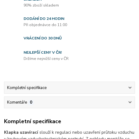
90% zboží skladem
DODÁNÍ DO 24 HODIN
Při objednávce do 11:00
VRÁCENÍ DO 30 DNŮ
NEJLEPŠÍ CENY V ČR!
Držíme nejnižší ceny v ČR
Kompletní specifikace
Komentáře
0
Kompletní specifikace
Klapka uzavírací
slouží k regulaci nebo uzavření průtoku vzduchu
v kruhovém vzduchotechnickém portrubí. Z pohledu montáže se