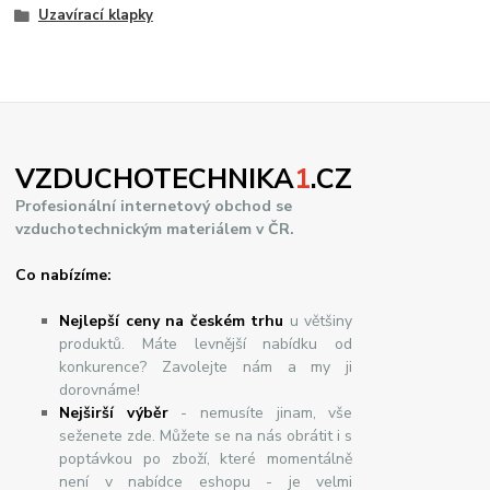
Uzavírací klapky
VZDUCHOTECHNIKA
1
.CZ
Profesionální internetový obchod se
vzduchotechnickým materiálem v ČR.
Co nabízíme:
Nejlepší ceny na českém trhu
u většiny
produktů. Máte levnější nabídku od
konkurence? Zavolejte nám a my ji
dorovnáme!
Nej
š
ir
ší
v
ý
b
ě
r
- nemusíte jinam, vše
seženete zde. Můžete se na nás obrátit i s
poptávkou po zboží, které momentálně
není v nabídce eshopu - je velmi