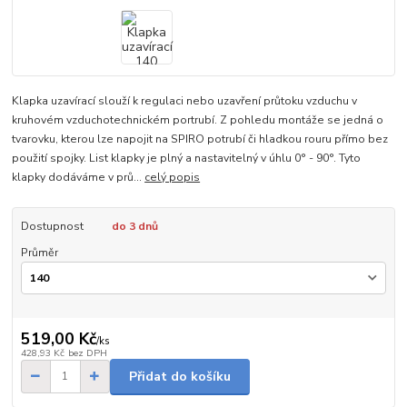
Klapka uzavírací slouží k regulaci nebo uzavření průtoku vzduchu v
kruhovém vzduchotechnickém portrubí. Z pohledu montáže se jedná o
tvarovku, kterou lze napojit na SPIRO potrubí či hladkou rouru přímo bez
použití spojky. List klapky je plný a nastavitelný v úhlu 0° - 90°. Tyto
klapky dodáváme v prů...
celý popis
Dostupnost
do 3 dnů
Průměr
519,00 Kč
/
ks
428,93 Kč
bez DPH
Přidat do košíku