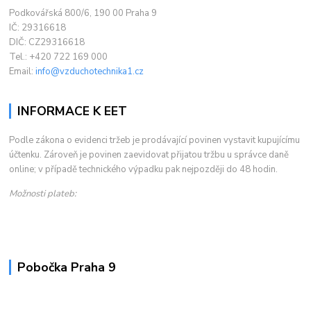
Podkovářská 800/6, 190 00 Praha 9
IČ: 29316618
DIČ: CZ29316618
Tel.: +420 722 169 000
Email:
info@vzduchotechnika1.cz
INFORMACE K EET
Podle zákona o evidenci tržeb je prodávající povinen vystavit kupujícímu
účtenku. Zároveň je povinen zaevidovat přijatou tržbu u správce daně
online; v případě technického výpadku pak nejpozději do 48 hodin.
Možnosti plateb:
Pobočka Praha 9