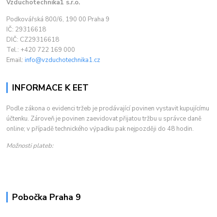
Vzduchotechnika1 s.r.o.
Podkovářská 800/6, 190 00 Praha 9
IČ: 29316618
DIČ: CZ29316618
Tel.: +420 722 169 000
Email:
info@vzduchotechnika1.cz
INFORMACE K EET
Podle zákona o evidenci tržeb je prodávající povinen vystavit kupujícímu
účtenku. Zároveň je povinen zaevidovat přijatou tržbu u správce daně
online; v případě technického výpadku pak nejpozději do 48 hodin.
Možnosti plateb:
Pobočka Praha 9