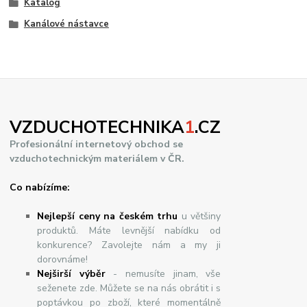
Katalog
Kanálové nástavce
VZDUCHOTECHNIKA
1
.CZ
Profesionální internetový obchod se
vzduchotechnickým materiálem v ČR.
Co nabízíme:
Nejlepší ceny na českém trhu
u většiny
produktů. Máte levnější nabídku od
konkurence? Zavolejte nám a my ji
dorovnáme!
Nej
š
ir
ší
v
ý
b
ě
r
- nemusíte jinam, vše
seženete zde. Můžete se na nás obrátit i s
poptávkou po zboží, které momentálně