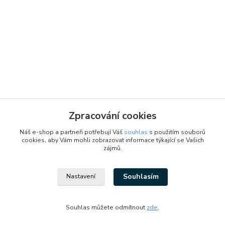
Zpracování cookies
Náš e-shop a partneři potřebují Váš
souhlas
s použitím souborů
cookies, aby Vám mohli zobrazovat informace týkající se Vašich
zájmů.
Souhlasím
Nastavení
Designed by: Vzduchotechnika1 s.r.o.
Vytvořeno na
Eshop-rychle.cz
Souhlas můžete odmítnout
zde
.