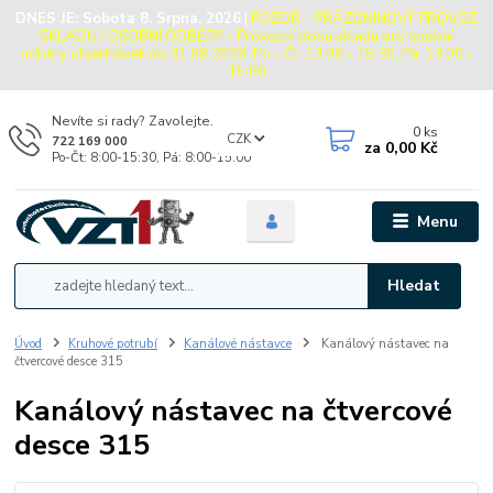
DNES JE:
Sobota 8. Srpna, 2026
|
POZOR - PRÁZDNINOVÝ PROVOZ
SKLADU / OSOBNÍ ODBĚRY - Provozní doba skladu pro osobní
odběry objednávek do 31.08.2026: Po - Čt: 13:00 - 15:30, Pá: 13:00 -
15:00
Nevíte si rady? Zavolejte.
0
ks
CZK
722 169 000
za
0,00 Kč
Po-Čt: 8:00-15:30, Pá: 8:00-15:00
Menu
Hledat
Úvod
Kruhové potrubí
Kanálové nástavce
Kanálový nástavec na
čtvercové desce 315
Kanálový nástavec na čtvercové
desce 315