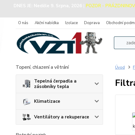
DNES JE:
Neděle 9. Srpna, 2026
|
POZOR - PRÁZDNINOVÝ P
O nás
Akční nabídka
Izolace
Doprava
Obchodní podm
Topení, chlazení a větrání
Úvod
F
Filt
Tepelná čerpadla a
zásobníky tepla
Klimatizace
Ventilátory a rekuperace