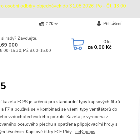
sobní odběry objednávek do 31.08.2026: Po - Čt: 13:00
Přihlášení
CZK
 si rady? Zavolejte.
0
ks
169 000
za
0,00 Kč
 8:00-15:30, Pá: 8:00-15:00
15
ční kazeta FCPS je určená pro standardní typy kapsových filtrů
 a F7 a používá se v kombinaci se všemi typy ventilátorů do
ého vzduchotechnického potrubí. Kazeta je vyrobena z
ovaného ocelového plechu a opatřena připojovacími hrdly s
m těsněním. Kapsové filtry FCF třídy...
celý popis