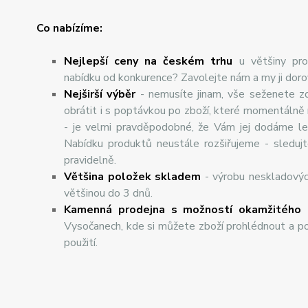
Co nabízíme:
Nejlepší ceny na českém trhu
u většiny pro
nabídku od konkurence? Zavolejte nám a my ji dor
Nej
š
ir
ší
v
ý
b
ě
r
- nemusíte jinam, vše seženete z
obrátit i s poptávkou po zboží, které momentálně
- je velmi pravděpodobné, že Vám jej dodáme lev
Nabídku produktů neustále rozšiřujeme - sleduj
pravidelně.
Většina položek skladem
- výrobu neskladový
většinou do 3 dnů.
Kamenná prodejna s možností okamžitého 
Vysočanech, kde si můžete zboží prohlédnout a po
použití.