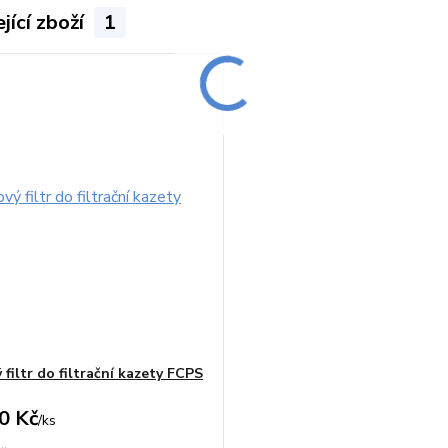
jící zboží
1
filtr do filtrační kazety FCPS
0 Kč
/
ks