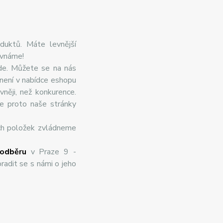
duktů. Máte levnější
ovnáme!
de. Můžete se na nás
 není v nabídce eshopu
něji, než konkurence.
te proto naše stránky
ch položek zvládneme
odběru
v Praze 9 -
radit se s námi o jeho