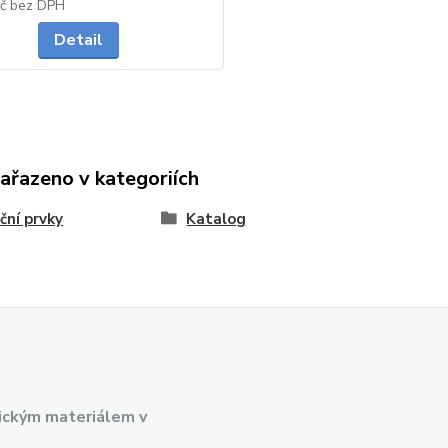
na dotaz
Kč
bez DPH
Detail
zařazeno v kategoriích
ační prvky
Katalog
ickým materiálem v