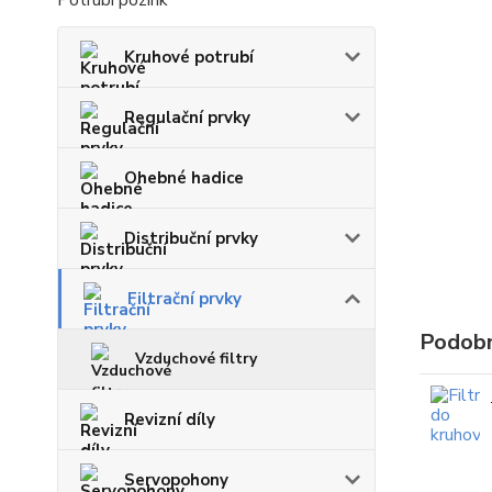
Potrubí pozink
Kruhové potrubí
Regulační prvky
Ohebné hadice
Distribuční prvky
Filtrační prvky
Podobn
Vzduchové filtry
Revizní díly
Servopohony