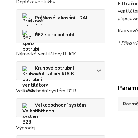
Doplňkové služby
Filtračn
ventiláto
Práškové lakování - RAL
připojova
Kapsové 
ŘEZ spiro potrubí
* Před vý
Německé ventilátory RUCK
Kruhové potrubní
ventilátory RUCK
Param
Velkoobchodní systém B2B
Rozmě
Velkoobchodní systém
B2B
Výprodej