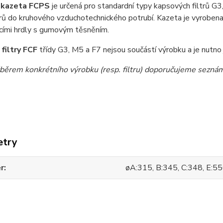
í kazeta FCPS
je určená pro standardní typy kapsových filtrů G3
rů do kruhového vzduchotechnického potrubí. Kazeta je vyroben
cími hrdly s gumovým těsněním.
filtry FCF
třídy G3, M5 a F7 nejsou součástí výrobku a je nutno
běrem konkrétního výrobku (resp. filtru) doporučujeme seznámi
etry
r
øA:315, B:345, C:348, E:5