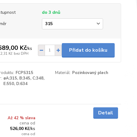
tupnost
do 3 dnů
měr
689,00 Kč
/
ks
Přidat do košíku
22,31 Kč
bez DPH
roduktu:
FCPS315
Materiál:
Pozinkovaný plech
:
øA:315, B:345, C:348,
E:550, D:634
do 3 dnů
Detail
Až 42 % sleva
cena od
526,00 Kč
/
ks
cena od