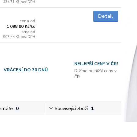
434,71 Kč
bez DPH
do 3 dnů
Detail
cena od
1 098,00 Kč
/
ks
cena od
907,44 Kč
bez DPH
NEJLEPŠÍ CENY V ČR!
VRÁCENÍ DO 30 DNŮ
Držíme nejnižší ceny v
ČR
ntáře
0
Související zboží
1