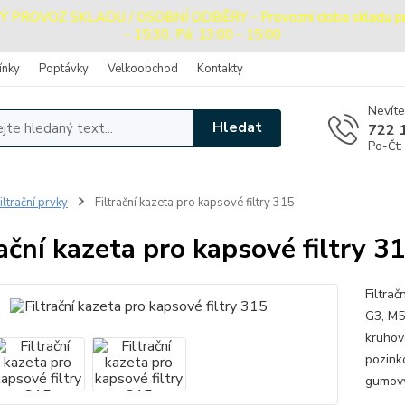
ROVOZ SKLADU / OSOBNÍ ODBĚRY - Provozní doba skladu pro o
- 15:30, Pá: 13:00 - 15:00
ínky
Poptávky
Velkoobchod
Kontakty
Nevíte
Hledat
722 
Po-Čt:
iltrační prvky
Filtrační kazeta pro kapsové filtry 315
rační kazeta pro kapsové filtry 3
Filtra
G3, M5
kruhov
pozink
gumový