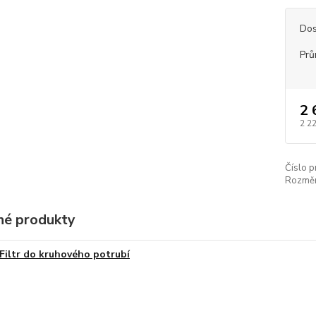
Dos
Prů
2 
2 2
Číslo p
Rozměr
é produkty
Filtr do kruhového potrubí