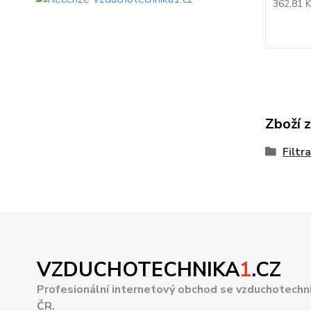
362,81 
Zboží 
Filtr
VZDUCHOTECHNIKA
1
.CZ
Profesionální internetový obchod se vzduchotechn
ČR.