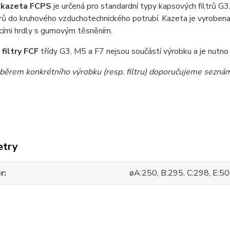
í kazeta FCPS
je určená pro standardní typy kapsových filtrů G3
rů do kruhového vzduchotechnického potrubí. Kazeta je vyroben
cími hrdly s gumovým těsněním.
filtry FCF
třídy G3, M5 a F7 nejsou součástí výrobku a je nutno
běrem konkrétního výrobku (resp. filtru) doporučujeme seznámi
etry
r
øA:250, B:295, C:298, E:5