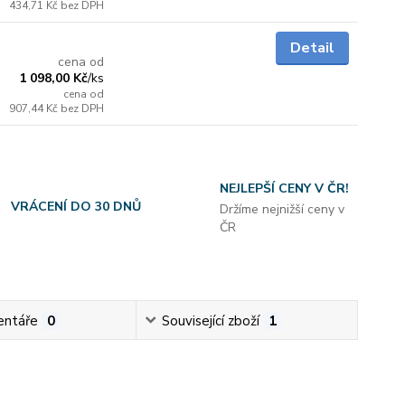
434,71 Kč
bez DPH
do 3 dnů
Detail
cena od
1 098,00 Kč
/
ks
cena od
907,44 Kč
bez DPH
NEJLEPŠÍ CENY V ČR!
VRÁCENÍ DO 30 DNŮ
Držíme nejnižší ceny v
ČR
ntáře
0
Související zboží
1