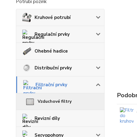
Potrubí pozink
Kruhové potrubí
Regulační prvky
Ohebné hadice
Distribuční prvky
Filtrační prvky
Podobn
Vzduchové filtry
Revizní díly
Servopohony