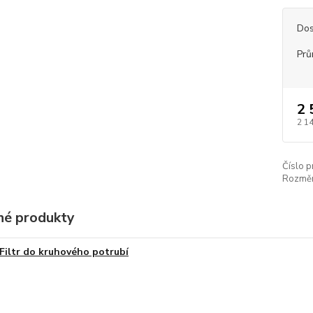
Dos
Prů
2 
2 1
Číslo p
Rozměr
é produkty
Filtr do kruhového potrubí