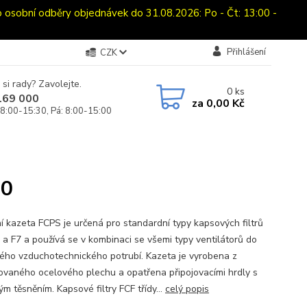
bní odběry objednávek do 31.08.2026: Po - Čt: 13:00 -
Přihlášení
CZK
 si rady? Zavolejte.
0
ks
169 000
za
0,00 Kč
 8:00-15:30, Pá: 8:00-15:00
50
ční kazeta FCPS je určená pro standardní typy kapsových filtrů
 a F7 a používá se v kombinaci se všemi typy ventilátorů do
ého vzduchotechnického potrubí. Kazeta je vyrobena z
ovaného ocelového plechu a opatřena připojovacími hrdly s
m těsněním. Kapsové filtry FCF třídy...
celý popis