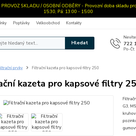
OVOZ SKLADU / OSOBNÍ ODBĚRY - Provozní doba skladu pro oso
15:30, Pá: 13:00 - 15:00
ínky
Poptávky
Velkoobchod
Kontakty
Nevíte
Hledat
722 
Po-Čt:
iltrační prvky
Filtrační kazeta pro kapsové filtry 250
rační kazeta pro kapsové filtry 2
Filtra
G3, M5
kruhov
pozink
gumový