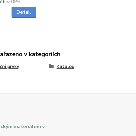
na dotaz
Kč
bez DPH
Detail
zařazeno v kategoriích
ační prvky
Katalog
ickým materiálem v