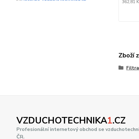
362,81 
Zboží 
Filtr
VZDUCHOTECHNIKA
1
.CZ
Profesionální internetový obchod se vzduchotechn
ČR.