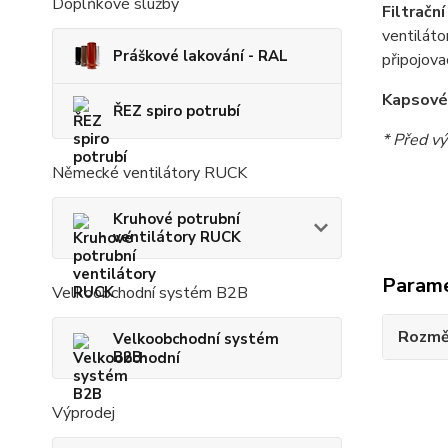
Doplňkové služby
Filtračn
ventiláto
Práškové lakování - RAL
připojova
Kapsové 
ŘEZ spiro potrubí
* Před vý
Německé ventilátory RUCK
Kruhové potrubní
ventilátory RUCK
Param
Velkoobchodní systém B2B
Rozmě
Velkoobchodní systém
B2B
Výprodej