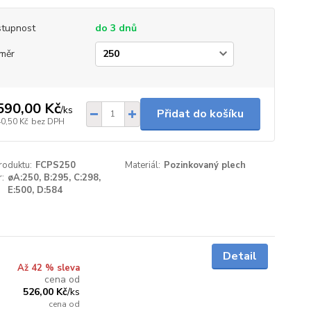
tupnost
do 3 dnů
měr
590,00 Kč
/
ks
Přidat do košíku
40,50 Kč
bez DPH
roduktu:
FCPS250
Materiál:
Pozinkovaný plech
:
øA:250, B:295, C:298,
E:500, D:584
do 3 dnů
Detail
Až 42 % sleva
cena od
526,00 Kč
/
ks
cena od