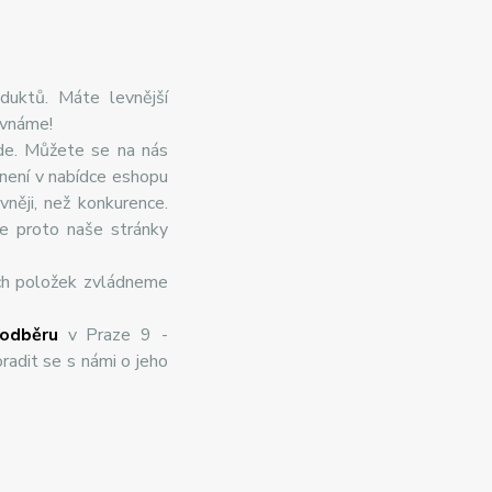
duktů. Máte levnější
ovnáme!
de. Můžete se na nás
 není v nabídce eshopu
něji, než konkurence.
te proto naše stránky
ch položek zvládneme
odběru
v Praze 9 -
radit se s námi o jeho