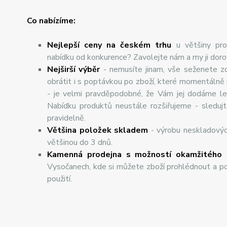
Co nabízíme:
Nejlepší ceny na českém trhu
u většiny pro
nabídku od konkurence? Zavolejte nám a my ji dor
Nej
š
ir
ší
v
ý
b
ě
r
- nemusíte jinam, vše seženete z
obrátit i s poptávkou po zboží, které momentálně
- je velmi pravděpodobné, že Vám jej dodáme lev
Nabídku produktů neustále rozšiřujeme - sleduj
pravidelně.
Většina položek skladem
- výrobu neskladový
většinou do 3 dnů.
Kamenná prodejna s možností okamžitého 
Vysočanech, kde si můžete zboží prohlédnout a po
použití.