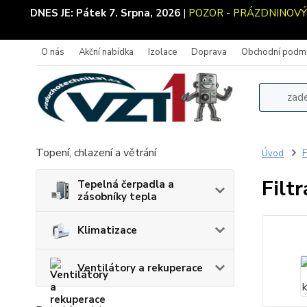
DNES JE:
Pátek 7. Srpna, 2026
|
POZOR - PRÁZDNINOVÝ PR
O nás
Akční nabídka
Izolace
Doprava
Obchodní podm
Topení, chlazení a větrání
Úvod
F
Filt
Tepelná čerpadla a
zásobníky tepla
Klimatizace
Ventilátory a rekuperace