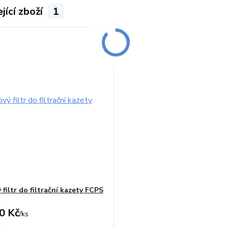
jící zboží
1
filtr do filtrační kazety FCPS
0 Kč
/
ks