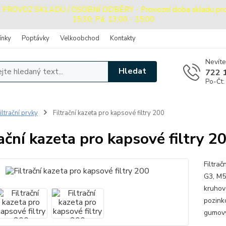
OVOZ SKLADU / OSOBNÍ ODBĚRY - Provozní doba skladu pro oso
15:30, Pá: 13:00 - 15:00
ínky
Poptávky
Velkoobchod
Kontakty
Nevíte
Hledat
722 
Po-Čt:
iltrační prvky
Filtrační kazeta pro kapsové filtry 200
rační kazeta pro kapsové filtry 2
Filtra
G3, M5
kruhov
pozink
gumový