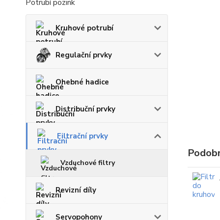
Potrubí pozink
Kruhové potrubí
Regulační prvky
Ohebné hadice
Distribuční prvky
Filtrační prvky
Podobn
Vzduchové filtry
Revizní díly
Servopohony