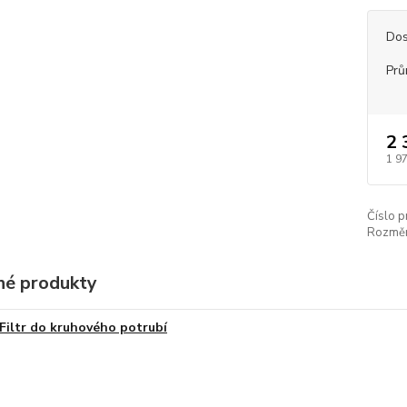
Dos
Prů
2 
1 9
Číslo p
Rozměr
é produkty
Filtr do kruhového potrubí