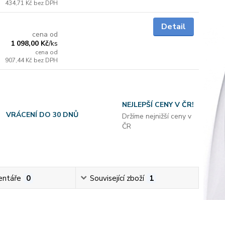
434,71 Kč
bez DPH
do 3 dnů
Detail
cena od
1 098,00 Kč
/
ks
cena od
907,44 Kč
bez DPH
NEJLEPŠÍ CENY V ČR!
VRÁCENÍ DO 30 DNŮ
Držíme nejnižší ceny v
ČR
ntáře
0
Související zboží
1