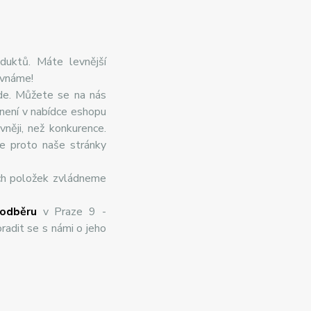
duktů. Máte levnější
ovnáme!
de. Můžete se na nás
 není v nabídce eshopu
něji, než konkurence.
te proto naše stránky
ch položek zvládneme
odběru
v Praze 9 -
radit se s námi o jeho