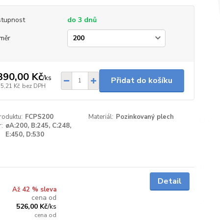
tupnost
do 3 dnů
měr
390,00 Kč
/
ks
Přidat do košíku
75,21 Kč
bez DPH
roduktu:
FCPS200
Materiál:
Pozinkovaný plech
:
øA:200, B:245, C:248,
E:450, D:530
do 3 dnů
Detail
Až 42 % sleva
cena od
526,00 Kč
/
ks
cena od