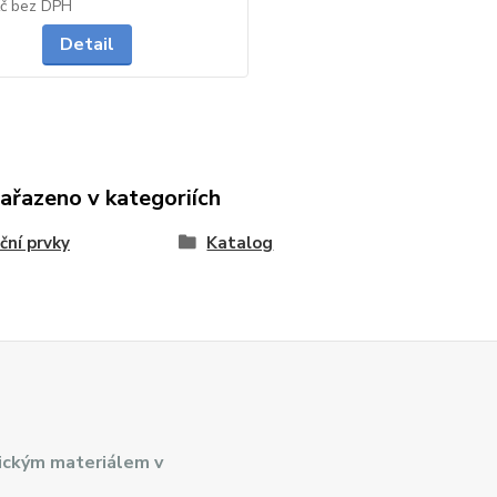
na dotaz
Kč
bez DPH
Detail
zařazeno v kategoriích
ační prvky
Katalog
ickým materiálem v