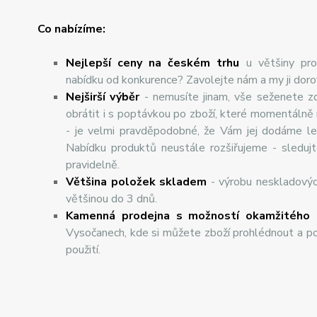
Co nabízíme:
Nejlepší ceny na českém trhu
u většiny pro
nabídku od konkurence? Zavolejte nám a my ji dor
Nej
š
ir
ší
v
ý
b
ě
r
- nemusíte jinam, vše seženete z
obrátit i s poptávkou po zboží, které momentálně
- je velmi pravděpodobné, že Vám jej dodáme lev
Nabídku produktů neustále rozšiřujeme - sleduj
pravidelně.
Většina položek skladem
- výrobu neskladový
většinou do 3 dnů.
Kamenná prodejna s možností okamžitého 
Vysočanech, kde si můžete zboží prohlédnout a po
použití.