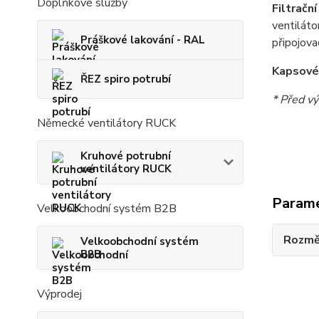
Doplňkové služby
Filtračn
ventiláto
Práškové lakování - RAL
připojova
Kapsové 
ŘEZ spiro potrubí
* Před vý
Německé ventilátory RUCK
Kruhové potrubní
ventilátory RUCK
Param
Velkoobchodní systém B2B
Rozmě
Velkoobchodní systém
B2B
Výprodej