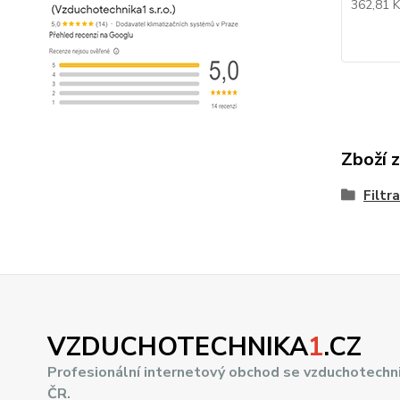
362,81 
Zboží 
Filtr
VZDUCHOTECHNIKA
1
.CZ
Profesionální internetový obchod se vzduchotechn
ČR.