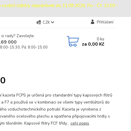
bní odběry objednávek do 31.08.2026: Po - Čt: 13:00 -
Přihlášení
CZK
 si rady? Zavolejte.
0
ks
169 000
za
0,00 Kč
 8:00-15:30, Pá: 8:00-15:00
00
ční kazeta FCPS je určená pro standardní typy kapsových filtrů
 a F7 a používá se v kombinaci se všemi typy ventilátorů do
ého vzduchotechnického potrubí. Kazeta je vyrobena z
ovaného ocelového plechu a opatřena připojovacími hrdly s
m těsněním. Kapsové filtry FCF třídy...
celý popis