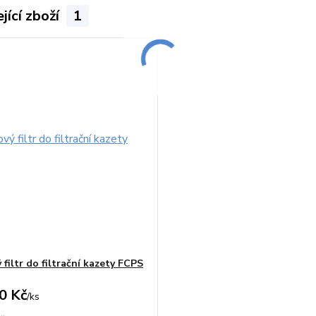
jící zboží
1
filtr do filtrační kazety FCPS
0 Kč
/
ks