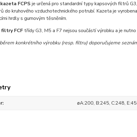
í kazeta FCPS
je určená pro standardní typy kapsových filtrů G3
rů do kruhového vzduchotechnického potrubí. Kazeta je vyroben
cími hrdly s gumovým těsněním.
filtry FCF
třídy G3, M5 a F7 nejsou součástí výrobku a je nutno
běrem konkrétního výrobku (resp. filtru) doporučujeme seznámi
etry
r
øA:200, B:245, C:248, E:4