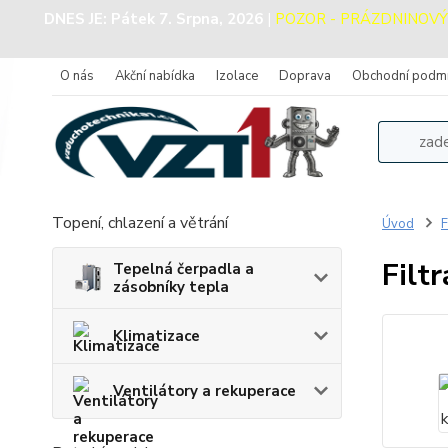
DNES JE:
Pátek 7. Srpna, 2026
|
POZOR - PRÁZDNINOVÝ PR
O nás
Akční nabídka
Izolace
Doprava
Obchodní podm
Topení, chlazení a větrání
Úvod
F
Filt
Tepelná čerpadla a
zásobníky tepla
Klimatizace
Ventilátory a rekuperace