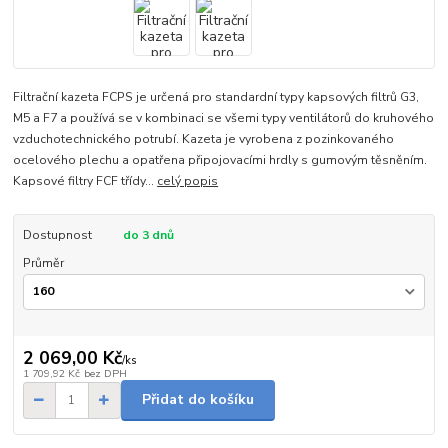
Filtrační kazeta FCPS je určená pro standardní typy kapsových filtrů G3,
M5 a F7 a používá se v kombinaci se všemi typy ventilátorů do kruhového
vzduchotechnického potrubí. Kazeta je vyrobena z pozinkovaného
ocelového plechu a opatřena připojovacími hrdly s gumovým těsněním.
Kapsové filtry FCF třídy...
celý popis
Dostupnost
do 3 dnů
Průměr
2 069,00 Kč
/
ks
1 709,92 Kč
bez DPH
Přidat do košíku