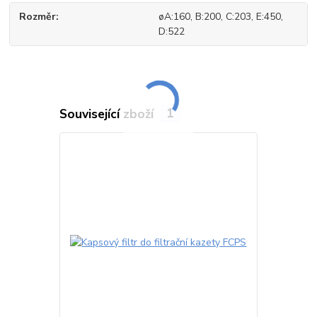
Rozměr
øA:160, B:200, C:203, E:450,
D:522
Související zboží
1