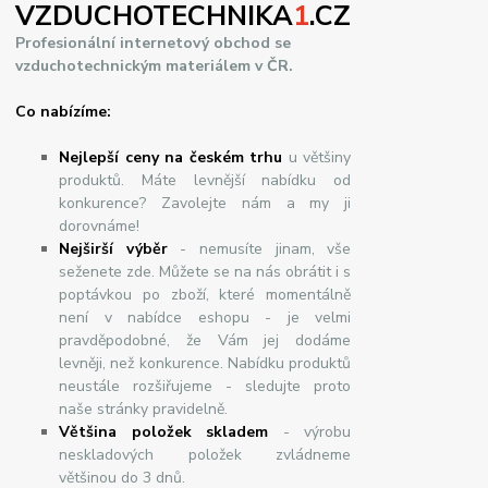
VZDUCHOTECHNIKA
1
.CZ
Profesionální internetový obchod se
vzduchotechnickým materiálem v ČR.
Co nabízíme:
Nejlepší ceny na českém trhu
u většiny
produktů. Máte levnější nabídku od
konkurence? Zavolejte nám a my ji
dorovnáme!
Nej
š
ir
ší
v
ý
b
ě
r
- nemusíte jinam, vše
seženete zde. Můžete se na nás obrátit i s
poptávkou po zboží, které momentálně
není v nabídce eshopu - je velmi
pravděpodobné, že Vám jej dodáme
levněji, než konkurence. Nabídku produktů
neustále rozšiřujeme - sledujte proto
naše stránky pravidelně.
Většina položek skladem
- výrobu
neskladových položek zvládneme
většinou do 3 dnů.