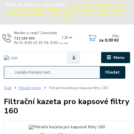
DNES JE:
Pátek 7. Srpna, 2026
|
POZOR - PRÁZDNINOVÝ PROVOZ
SKLADU / OSOBNÍ ODBĚRY - Provozní doba skladu pro osobní
odběry objednávek do 31.08.2026: Po - Čt: 13:00 - 15:30, Pá: 13:00 -
15:00
Nevíte si rady? Zavolejte.
0
ks
CZK
722 169 000
za
0,00 Kč
Po-Čt: 8:00-15:30, Pá: 8:00-15:00
Menu
Hledat
Úvod
Filtrační prvky
Filtrační kazeta pro kapsové filtry 160
Filtrační kazeta pro kapsové filtry
160