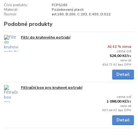
Číslo produktu:
FCPS160
Materiál:
Pozinkovaný plech
Rozměr:
øA:160, B:200, C:203, E:450, D:522
Podobné produkty
Filtr do kruhového potrubí
do 3 dnů
Až 42 % sleva
cena od
526,00 Kč
/
ks
cena od
434,71 Kč
bez DPH
Detail
Filtrační box pro kruhové potrubí
do 3 dnů
cena od
1 098,00 Kč
/
ks
cena od
907,44 Kč
bez DPH
Detail