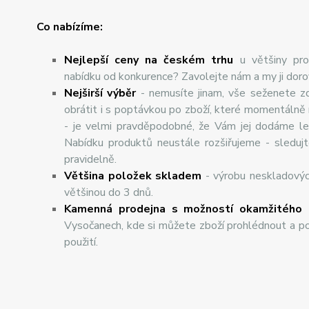
Co nabízíme:
Nejlepší ceny na českém trhu
u většiny pro
nabídku od konkurence? Zavolejte nám a my ji dor
Nej
š
ir
ší
v
ý
b
ě
r
- nemusíte jinam, vše seženete z
obrátit i s poptávkou po zboží, které momentálně
- je velmi pravděpodobné, že Vám jej dodáme lev
Nabídku produktů neustále rozšiřujeme - sleduj
pravidelně.
Většina položek skladem
- výrobu neskladový
většinou do 3 dnů.
Kamenná prodejna s možností okamžitého 
Vysočanech, kde si můžete zboží prohlédnout a po
použití.