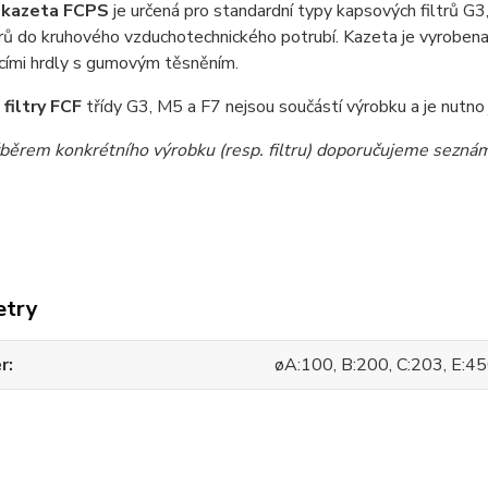
í kazeta FCPS
je určená pro standardní typy kapsových filtrů G3
rů do kruhového vzduchotechnického potrubí. Kazeta je vyroben
cími hrdly s gumovým těsněním.
filtry FCF
třídy G3, M5 a F7 nejsou součástí výrobku a je nutno
běrem konkrétního výrobku (resp. filtru) doporučujeme seznámi
etry
r
øA:100, B:200, C:203, E:4