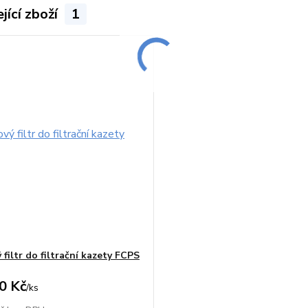
jící zboží
1
filtr do filtrační kazety FCPS
0 Kč
/
ks