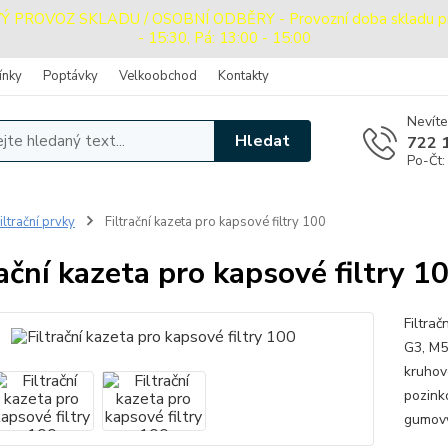
ROVOZ SKLADU / OSOBNÍ ODBĚRY - Provozní doba skladu pro o
- 15:30, Pá: 13:00 - 15:00
ínky
Poptávky
Velkoobchod
Kontakty
Nevíte
Hledat
722 
Po-Čt:
iltrační prvky
Filtrační kazeta pro kapsové filtry 100
rační kazeta pro kapsové filtry 1
Filtra
G3, M5
kruhov
pozink
gumový