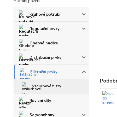
Potrubí pozink
Kruhové potrubí
Regulační prvky
Ohebné hadice
Distribuční prvky
Filtrační prvky
Podobn
Vzduchové filtry
Revizní díly
Servopohony