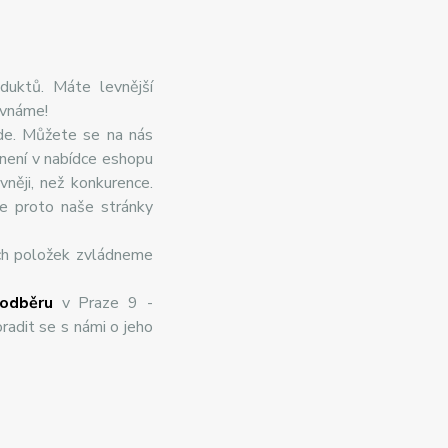
duktů. Máte levnější
ovnáme!
de. Můžete se na nás
 není v nabídce eshopu
něji, než konkurence.
te proto naše stránky
ch položek zvládneme
odběru
v Praze 9 -
radit se s námi o jeho