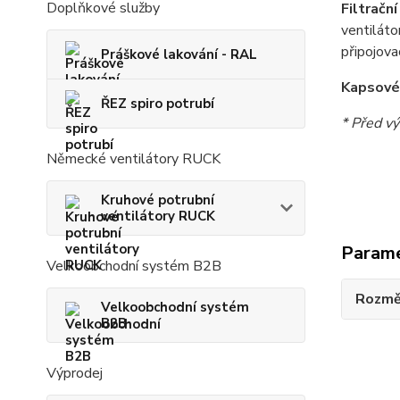
Doplňkové služby
Filtračn
ventiláto
připojova
Práškové lakování - RAL
Kapsové 
ŘEZ spiro potrubí
* Před vý
Německé ventilátory RUCK
Kruhové potrubní
ventilátory RUCK
Param
Velkoobchodní systém B2B
Rozmě
Velkoobchodní systém
B2B
Výprodej