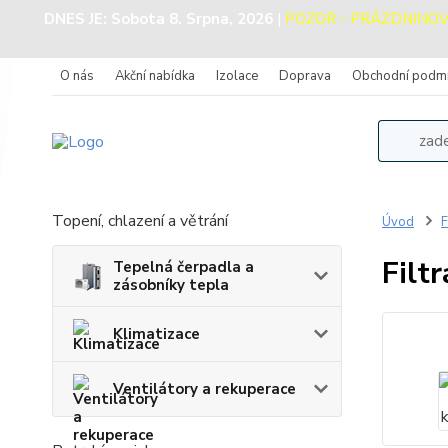
DNES JE:
Sobota 8. Srpna, 2026
|
POZOR - PRÁZDNINOVÝ P
O nás
Akční nabídka
Izolace
Doprava
Obchodní podm
Topení, chlazení a větrání
Úvod
F
Filt
Tepelná čerpadla a
zásobníky tepla
Klimatizace
Ventilátory a rekuperace