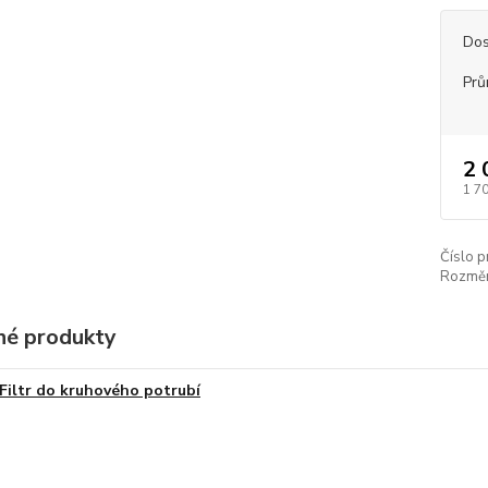
Dos
Prů
2 
1 7
Číslo p
Rozměr
é produkty
Filtr do kruhového potrubí