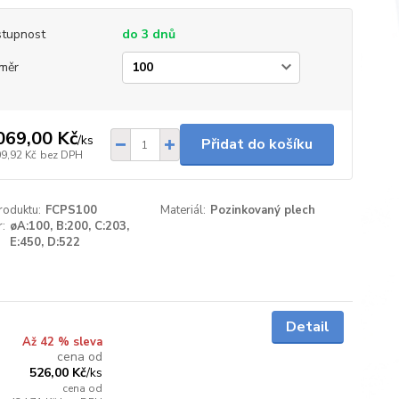
tupnost
do 3 dnů
měr
069,00 Kč
/
ks
Přidat do košíku
09,92 Kč
bez DPH
roduktu:
FCPS100
Materiál:
Pozinkovaný plech
:
øA:100, B:200, C:203,
E:450, D:522
do 3 dnů
Detail
Až 42 % sleva
cena od
526,00 Kč
/
ks
cena od