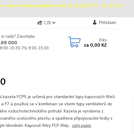
sobní odběry objednávek do 31.08.2026: Po - Čt: 13:00
Přihlášení
CZK
 si rady? Zavolejte.
0
ks
169 000
za
0,00 Kč
 8:00-15:30, Pá: 8:00-15:00
00
ční kazeta FCPS je určená pro standardní typy kapsových filtrů
 a F7 a používá se v kombinaci se všemi typy ventilátorů do
ého vzduchotechnického potrubí. Kazeta je vyrobena z
ovaného ocelového plechu a opatřena připojovacími hrdly s
m těsněním. Kapsové filtry FCF třídy...
celý popis