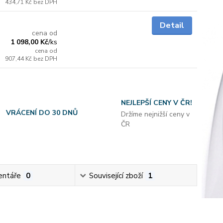
434,71 Kč
bez DPH
do 3 dnů
Detail
cena od
1 098,00 Kč
/
ks
cena od
907,44 Kč
bez DPH
NEJLEPŠÍ CENY V ČR!
VRÁCENÍ DO 30 DNŮ
Držíme nejnižší ceny v
ČR
ntáře
0
Související zboží
1