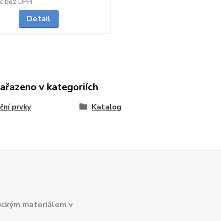
na dotaz
Kč
bez DPH
Detail
zařazeno v kategoriích
ační prvky
Katalog
ickým materiálem v