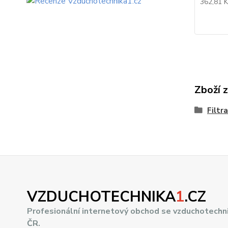
362,81 
Zboží 
Filtr
VZDUCHOTECHNIKA
1
.CZ
Profesionální internetový obchod se vzduchotechn
ČR.