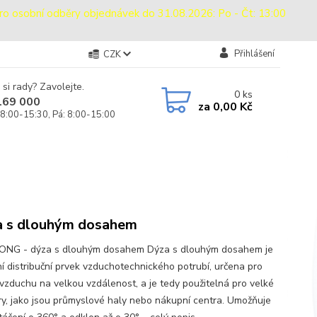
sobní odběry objednávek do 31.08.2026: Po - Čt: 13:00
Přihlášení
CZK
 si rady? Zavolejte.
0
ks
169 000
za
0,00 Kč
 8:00-15:30, Pá: 8:00-15:00
 s dlouhým dosahem
ONG - dýza s dlouhým dosahem Dýza s dlouhým dosahem je
ní distribuční prvek vzduchotechnického potrubí, určena pro
 vzduchu na velkou vzdálenost, a je tedy použitelná pro velké
ry, jako jsou průmyslové haly nebo nákupní centra. Umožňuje