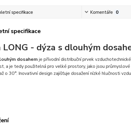
etní specifikace
Komentáře
0
tní specifikace
 LONG - dýza s dlouhým dosah
dlouhým dosahem
je přívodní distribuční prvek vzduchotechnick
t, a je tedy použitelná pro velké prostory, jako jsou průmyslové
až o 30°. Inovativní design zajišťuje dosažení nízké hlučnosti vzdu
žení