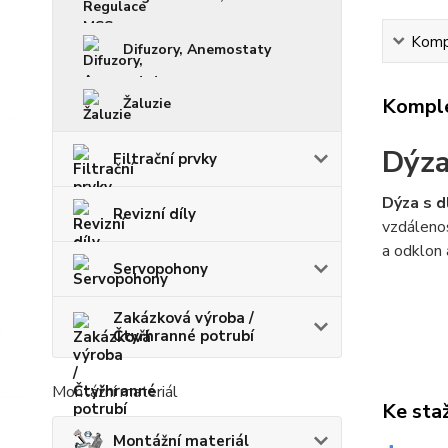
Kompl
Difuzory, Anemostaty
Komple
Žaluzie
Dýza
Filtrační prvky
Dýza s 
Revizní díly
vzdálenos
a odklon 
Servopohony
Zakázková výroba /
Čtyřhranné potrubí
Montážní materiál
Ke sta
Montážní materiál