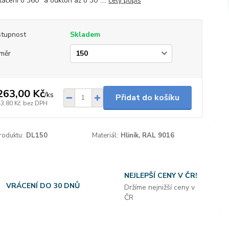
táčení o 360° a odklon až o 30°....
celý popis
tupnost
Skladem
měr
263,00 Kč
/
ks
Přidat do košíku
43,80 Kč
bez DPH
roduktu:
DL150
Materiál:
Hliník, RAL 9016
NEJLEPŠÍ CENY V ČR!
VRÁCENÍ DO 30 DNŮ
Držíme nejnižší ceny v
ČR