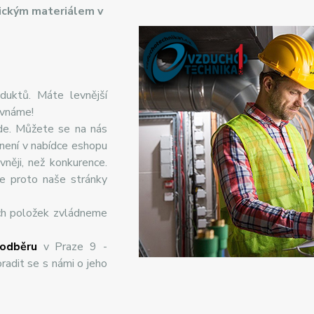
ickým materiálem v
duktů. Máte levnější
ovnáme!
de. Můžete se na nás
 není v nabídce eshopu
něji, než konkurence.
te proto naše stránky
ch položek zvládneme
odběru
v Praze 9 -
radit se s námi o jeho