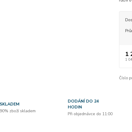
ruční o
Dos
Prů
1 
1 0
Číslo p
DODÁNÍ DO 24
SKLADEM
HODIN
90% zboží skladem
Při objednávce do 11:00