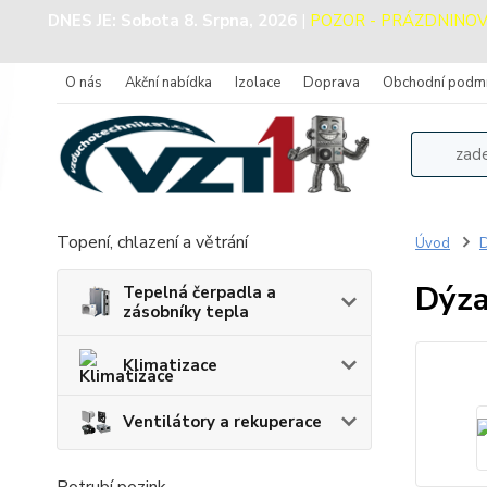
DNES JE:
Sobota 8. Srpna, 2026
|
POZOR - PRÁZDNINOVÝ P
O nás
Akční nabídka
Izolace
Doprava
Obchodní podm
Topení, chlazení a větrání
Úvod
D
Dýz
Tepelná čerpadla a
zásobníky tepla
Klimatizace
Ventilátory a rekuperace