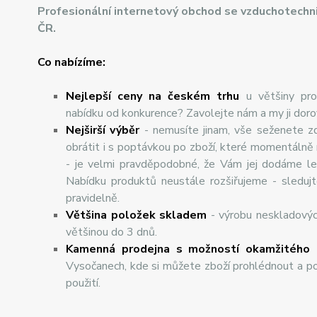
Profesionální internetový obchod se vzduchotechn
ČR.
Co nabízíme:
Nejlepší ceny na českém trhu
u většiny pro
nabídku od konkurence? Zavolejte nám a my ji dor
Nej
š
ir
ší
v
ý
b
ě
r
- nemusíte jinam, vše seženete z
obrátit i s poptávkou po zboží, které momentálně
- je velmi pravděpodobné, že Vám jej dodáme lev
Nabídku produktů neustále rozšiřujeme - sleduj
pravidelně.
Většina položek skladem
- výrobu neskladový
většinou do 3 dnů.
Kamenná prodejna s možností okamžitého 
Vysočanech, kde si můžete zboží prohlédnout a po
použití.