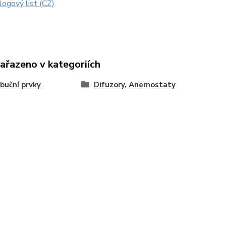
ogový list (CZ)
zařazeno v kategoriích
ibuční prvky
Difuzory, Anemostaty