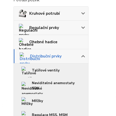
Potrubí pozink
Kruhové potrubí
Regulační prvky
Ohebné hadice
Distribuční prvky
Talířové ventily
Neviditelné anemostaty
SDK
Mřížky
Regulace MSS, MSM