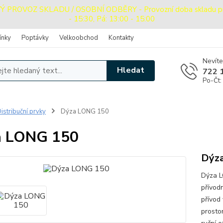
ROVOZ SKLADU / OSOBNÍ ODBĚRY - Provozní doba skladu pro o
- 15:30, Pá: 13:00 - 15:00
ínky
Poptávky
Velkoobchod
Kontakty
Nevíte
Hledat
722 
Po-Čt:
istribuční prvky
Dýza LONG 150
a LONG 150
Dýza
Dýza L
přívod
přívod
prosto